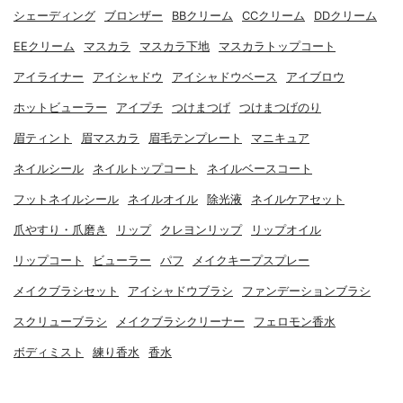
シェーディング
ブロンザー
BBクリーム
CCクリーム
DDクリーム
EEクリーム
マスカラ
マスカラ下地
マスカラトップコート
アイライナー
アイシャドウ
アイシャドウベース
アイブロウ
ホットビューラー
アイプチ
つけまつげ
つけまつげのり
眉ティント
眉マスカラ
眉毛テンプレート
マニキュア
ネイルシール
ネイルトップコート
ネイルベースコート
フットネイルシール
ネイルオイル
除光液
ネイルケアセット
爪やすり・爪磨き
リップ
クレヨンリップ
リップオイル
リップコート
ビューラー
パフ
メイクキープスプレー
メイクブラシセット
アイシャドウブラシ
ファンデーションブラシ
スクリューブラシ
メイクブラシクリーナー
フェロモン香水
ボディミスト
練り香水
香水