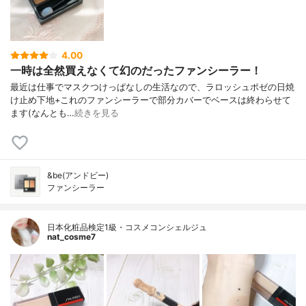
4.00
一時は全然買えなくて幻のだったファンシーラー！
最近は仕事でマスクつけっぱなしの生活なので、ラロッシュポゼの日焼
け止め下地+これのファンシーラーで部分カバーでベースは終わらせて
ます(なんとも…
続きを見る
&be(アンドビー)
ファンシーラー
日本化粧品検定1級・コスメコンシェルジュ
nat_cosme7