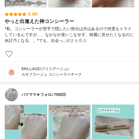
5.00
やっと出逢えた神コンシーラー
*私、コンシーラーが苦手で隠したい部分は沢山あるので何度もトライ
しているんですが、、なかなか使いこなせず、綺麗に見せたくなるのに
余計汚くなる。。⁡*でも、出会っ…
続きを見る
BRILLIAGE(ブリリアージュ)
カモフラージュ コンシーラーチーク
バドママ★フォロバ100◎