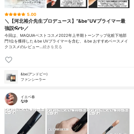
5.00
＼【河北裕介先生プロデュース】”&be”UVプライマー最
強説👓✨／
今回は、MAQUIAベストコスメ2022年上半期トーンアップ化粧下地部
門1位を獲得した＆be UVプライマーを含む、＆be おすすめベースメイ
クコスメのレビュー…
続きを見る
&be(アンドビー)
ファンシーラー
イエベ春
なゆ