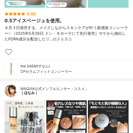
5.00
0.5アイスベージュを使用。
９月３日発売する、メイクしながらスキンケアが叶う新感覚コンシーラ
ー✨（2025年5月26日 ドン・キホーテにて先行発売）サケから抽出し
たPDRN成分を配合したリ…
続きを見る
the SAEM(ザセム)
CPセラムフィットコンシーラー
MAQUIA公式インフルエンサー・コスメ…
｜ほなみ｜