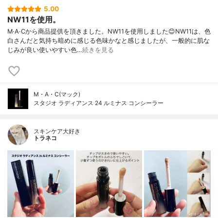
5.00
NW11を使用。
M·A·Cから商品提供を頂きました。NW11を使用しました😊NW11は、色
白さんだと気持ち暗めに感じる色味かなと感じましたが、一般的に肌な
じみが良い使いやすい色…
続きを見る
M・A・C(マック)
スタジオ ラディアンス 24 ルミナス コンシーラー
スキンケア大好き
トラネコ