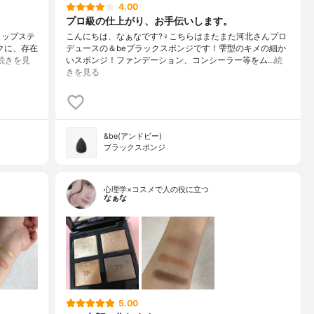
4.00
プロ級の仕上がり、お手伝いします。
リップステ
こんにちは、なぁなです?‍♀️こちらはまたまた河北さんプロ
ンクに、存在
デュースの＆beブラックスポンジです！雫型のキメの細か
続きを見
いスポンジ！ファンデーション、コンシーラー等をム…
続
きを見る
&be(アンドビー)
ブラックスポンジ
心理学×コスメで人の役に立つ
なぁな
5.00