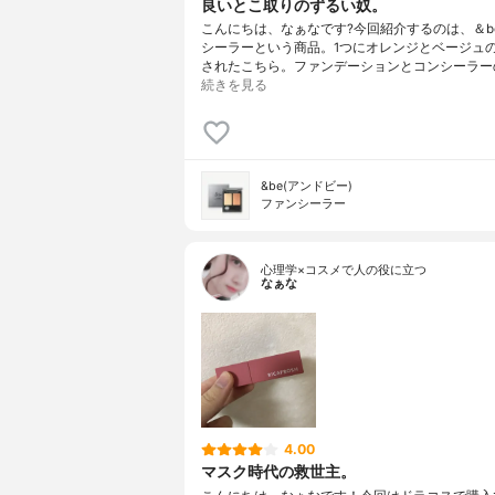
良いとこ取りのずるい奴。
こんにちは、なぁなです?今回紹介するのは、＆b
シーラーという商品。1つにオレンジとベージュ
されたこちら。ファンデーションとコンシーラー
続きを見る
&be(アンドビー)
ファンシーラー
心理学×コスメで人の役に立つ
なぁな
4.00
マスク時代の救世主。