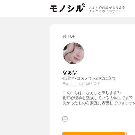
おすすめ商品がもらえる
クチコミポイ活サイト
TOP
なぁな
心理学×コスメで人の役に立つ
@bijin_ni_naritai / 女性
こんにちは、なぁなと申します?‍♀️
化粧心理学を勉強している大学生です?‍?
良かったものを素直に表現していきます