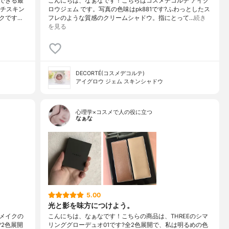
できる最
こんにちは、なぁなです！こちらはコスメデコルテ アイグ
ーチスキン
ロウジェム です。写真の色味はpk881です?ふわっとしたス
クです…
フレのような質感のクリームシャドウ。指にとって…
続き
を見る
DECORTÉ(コスメデコルテ)
アイグロウ ジェム スキンシャドウ
心理学×コスメで人の役に立つ
なぁな
5.00
光と影を味方につけよう。
メイクの
こんにちは、なぁなです！こちらの商品は、THREEのシマ
?2色展開
リンググローデュオ01です?全2色展開で、私は明るめの色