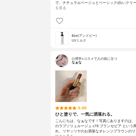
で、ナチュラルベージュとベーシック(白いクリー
を見る
&be(アンドビー)
UVミルク
心理学×コスメで人の役に立つ
なぁな
5.00
ひと塗りで、一気に洒落れる。
こんにちは、なぁなです！写真にありますのは、
のラプソリュルージュ c76 ブランセピア という
れ、ツヤッツヤのお洒落なオレンジブラウンのリ