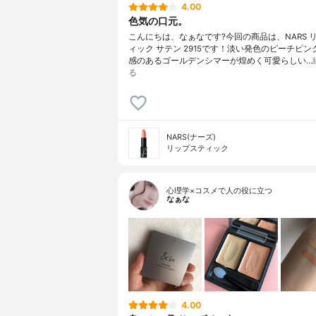
4.00
色気の口元。
こんにちは、なぁなです?今回の商品は、NARS 
ィック サテン 2915です！淡い発色のピーチピ
感のあるゴールデンシマーが煌めく可愛らしい…
る
NARS(ナーズ)
リップスティック
心理学×コスメで人の役に立つ
なぁな
4.00