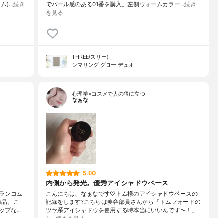
ム)…
続き
でパール感のある01番を購入。左側ウォームカラー…
続き
を見る
THREE(スリー)
シマリング グロー デュオ
心理学×コスメで人の役に立つ
なぁな
5.00
内側から発光。優秀アイシャドウベース
ランコム
こんにちは、なぁなです♡トム様のアイシャドウベースの
商品。こ
記録をします?こちらは美容部員さんから「トムフォードの
ップな…
ツヤ系アイシャドウを使用する時本当にいいんです〜！」