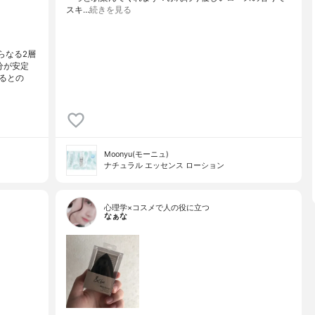
スキ…
続きを見る
らなる2層
分が安定
るとの
Moonyu(モーニュ)
ナチュラル エッセンス ローション
心理学×コスメで人の役に立つ
なぁな