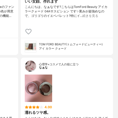
いい女顔、作れます
eのファン
こんにちは、なぁなです?こちらはTomFord Beauty アイカ
の色が用意
ラークォード 04Aサスピション です✨黄みが超強めなの
の機能…
で、ゴリゴリのイエベパレット?特にイ…
続きを見る
TOM FORD BEAUTY(トムフォードビューティー)
アイ カラー クォード
心理学×コスメで人の役に立つ
なぁな
4.00
濡れるツヤ感。