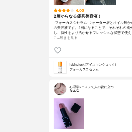
4.00
2層からなる優秀美容液！
-フォーカスＣセラム-ウォーター層とオイル層か
の美容液です。2層になることで、それぞれの成
し、特性をより活かせるフレッシュな状態で使え
こ…
続きを見る
iskinclock(アイスキンクロック)
フォーカスC セラム
心理学×コスメで人の役に立つ
なぁな