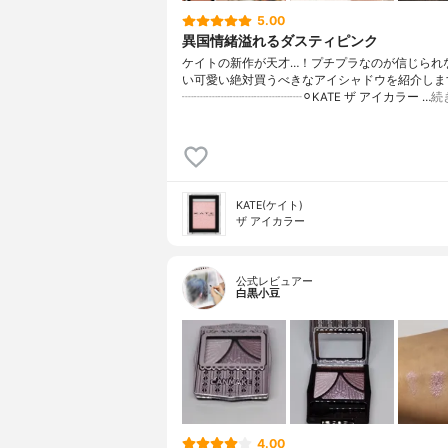
5.00
異国情緒溢れるダスティピンク
ケイトの新作が天才…！プチプラなのが信じられ
い可愛い絶対買うべきなアイシャドウを紹介します
┈┈┈┈┈┈┈┈┈┈⚪︎KATE ザ アイカラー …
続
KATE(ケイト)
ザ アイカラー
公式レビュアー
白黒小豆
4.00