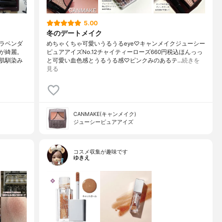
5.00
冬のデートメイク
ラベンダ
めちゃくちゃ可愛いうるうるeye♡キャンメイクジューシー
が綺麗。
ピュアアイズNo.12チャイティーローズ660円税込ほんっっ
肌馴染み
と可愛い血色感とうるうる感♡ピンクみのあるテ…
続きを
見る
CANMAKE(キャンメイク)
ジューシーピュアアイズ
コスメ収集が趣味です
ゆきえ