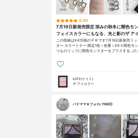
5.00
7月19日新発売限定 深みの秋冬に闇色モ
フェイスカラーにもなる、光と影のザ ア
この投稿はKATE様のＰＲです7月19日新発売リ
ター カラートナー 限定1色＜色番＞EX-3 闇色モ
つものリップに闇色モンスターをプラスする…
続
KATE(ケイト)
ザ アイカラー
バドママ★フォロバ100◎