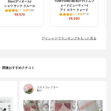
TOM FORD BEAUTY(トムフ
Dior(ディオール)
ォードビューティー)
ショウ サンク クルール
アイ カラー クォード
3.97
(98)
3.97
¥9,570
(79)
¥9,290
アイシャドウランキングをもっと見る
関連おすすめクチコミ
コスメコレクター
もい