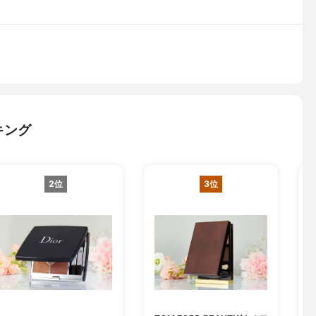
キング
2位
3位