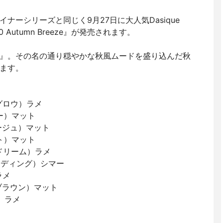
！
ナーシリーズと同じく9月27日に大人気Dasique
10 Autumn Breeze』が発売されます。
』。その名の通り穏やかな秋風ムードを盛り込んだ秋
ます。
クグロウ）ラメ
ャー）マット
クベージュ）マット
イト）マット
ックドリーム）ラメ
ブレンディング）シマー
ラメ
ドブラウン）マット
ス）ラメ