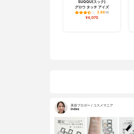
SUQQU(スック)
グロウ タッチ アイズ
3.98
(8)
¥4,070
美容ブロガー / コスメマニア
index