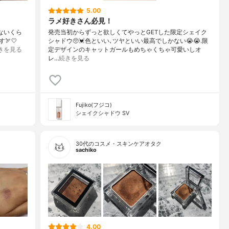
5.00
ラメ好きさん必見！
ないくら
発売当初からずっと欲しくてやっとGETした限定シェイク
🏹🤍
シャドウ🥺💓色といい､ツヤといい最高でしかない😭😭.限
きを見る
定デザインのキャットガールもめちゃくちゃ可愛いしオ
レ…
続きを見る
Fujiko(フジコ)
シェイクシャドウ SV
30代のコスメ・スキンケアオタク
sachiko
4.00