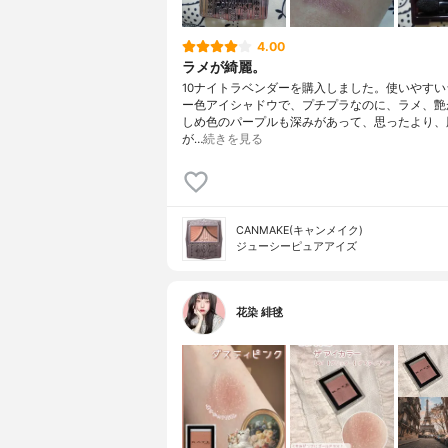
4.00
ラメが綺麗。
10ナイトラベンダーを購入しました。使いやすい
ー色アイシャドウで、プチプラなのに、ラメ、艶
しめ色のパープルも深みがあって、思ったより、
が…
続きを見る
CANMAKE(キャンメイク)
ジューシーピュアアイズ
花染 緋毬