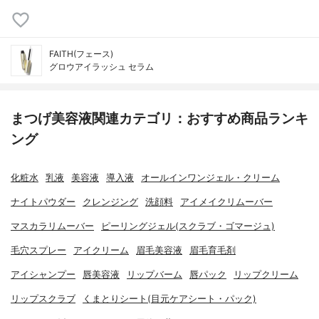
FAITH(フェース)
グロウアイラッシュ セラム
まつげ美容液関連カテゴリ：おすすめ商品ランキ
ング
化粧水
乳液
美容液
導入液
オールインワンジェル・クリーム
ナイトパウダー
クレンジング
洗顔料
アイメイクリムーバー
マスカラリムーバー
ピーリングジェル(スクラブ・ゴマージュ)
毛穴スプレー
アイクリーム
眉毛美容液
眉毛育毛剤
アイシャンプー
唇美容液
リップバーム
唇パック
リップクリーム
リップスクラブ
くまとりシート(目元ケアシート・パック)