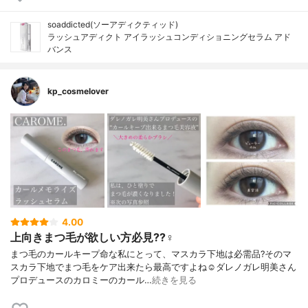
soaddicted(ソーアディクティッド)
ラッシュアディクト アイラッシュコンディショニングセラム アド
バンス
kp_cosmelover
4.00
上向きまつ毛が欲しい方必見??‍♀️
まつ毛のカールキープ命な私にとって、マスカラ下地は必需品?そのマ
スカラ下地でまつ毛をケア出来たら最高ですよね☺️ダレノガレ明美さん
プロデュースのカロミーのカール…
続きを見る