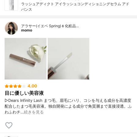
ラッシュアディクト アイラッシュコンディショニングセラム アド
バンス
アラサー(イエベ Spring)🌷化粧品…
momo
4.00
目に優しい美容液
▷Dears Infinity Lash まつ毛、眉毛にハリ、コシを与える成分を高濃度
配合したまつ毛美容液。独自開発による成分で角質層まで直接浸透。ふ
わふわチ…
続きを見る