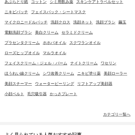
あぶらとり紙
コットン
シミ用飲み薬
スキンケアトラベルセット
ニキビパッチ
フェイスパック・シートマスク
マイクロニードルパッチ
洗顔クロス
洗顔ネット
洗顔ブラシ
繭玉
電動洗顔ブラシ
美白クリーム
セラミドクリーム
プラセンタクリーム
ホホバオイル
スクワランオイル
ローズヒップオイル
マルラオイル
フェイスクリーム・ジェル・バーム
ナイトクリーム
ワセリン
ほうれい線クリーム
シワ改善クリーム
ニキビ塗り薬
美顔ローラー
美顔スチーマー
ウォーターピーリング
リフトアップ美顔器
小顔ベルト
毛穴吸引器
かっさプレート
カテゴリ一覧へ
よく見られている人気おすすめ記事