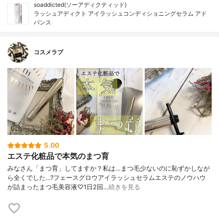
soaddicted(ソーアディクティッド)
ラッシュアディクト アイラッシュコンディショニングセラム アド
バンス
コスメラブ
5.00
エステ化粧品で本気のまつ育
みなさん「まつ育」してますか？私は…まつ毛少ないのに恥ずかしなが
ら全くでした…?フェースグロウアイラッシュセラムエステのノウハウ
が詰まったまつ毛美容液♡1日2回…
続きを見る