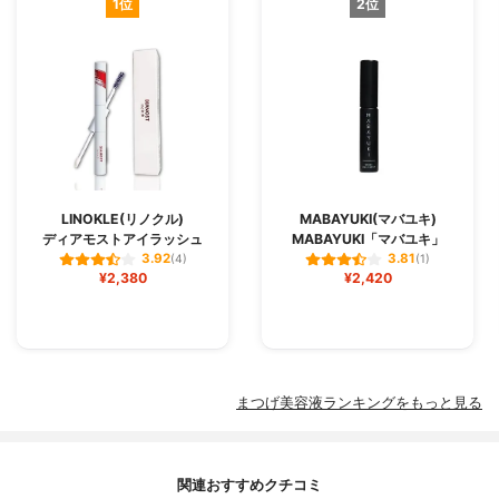
1位
2位
LINOKLE(リノクル)
MABAYUKI(マバユキ)
ディアモストアイラッシュ
MABAYUKI「マバユキ」
3.92
3.81
(4)
(1)
¥2,380
¥2,420
まつげ美容液ランキングをもっと見る
関連おすすめクチコミ