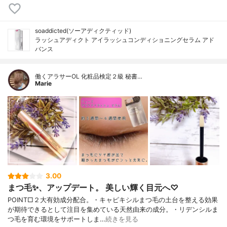
soaddicted(ソーアディクティッド)
ラッシュアディクト アイラッシュコンディショニングセラム アド
バンス
働くアラサーOL 化粧品検定２級 秘書…
Marie
3.00
まつ毛✨、アップデート。 美しい輝く目元へ♡
POINT□２大有効成分配合。・キャピキシルまつ毛の土台を整える効果
が期待できるとして注目を集めている天然由来の成分。・リデンシルま
つ毛を育む環境をサポートしま…
続きを見る