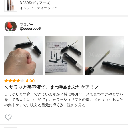
DEARS(ディアーズ)
インフィニティラッシュ
ブロガー
@eccoroco5
4.00
＼サラッと美容液で、まつ毛&まぶたケア！／
しっかりまつ育、できていますか？特に毎月ぺースでまつエクやまつパ
をしてる人！はい、私です。←ラッシュリフトの虜。《まつ毛・まぶた
の集中ケアで、映える目元に導く次…
続きを見る