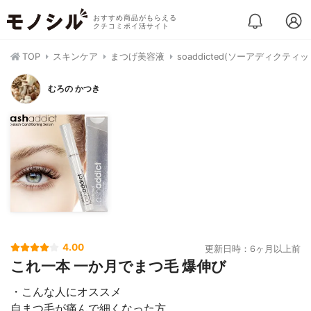
おすすめ商品がもらえる
クチコミポイ活サイト
TOP
スキンケア
まつげ美容液
soaddicted(ソーアディク
むろの かつき
4.00
更新日時：6ヶ月以上前
これ一本 一か月でまつ毛 爆伸び
・こんな人にオススメ
自まつ毛が痛んで細くなった方