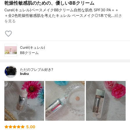
乾燥性敏感肌のための、優しいBBクリーム
Curel(キュレル) ベースメイクBBクリーム 自然な肌色 SPF30 PA＋＋
＋ 全2色 乾燥性敏感肌を考えた キュレル ベースメイク ◎1本で 化…
続き
を見る
Curél(キュレル)
BBクリーム
ただのフレブル好き?
bubu
5.00