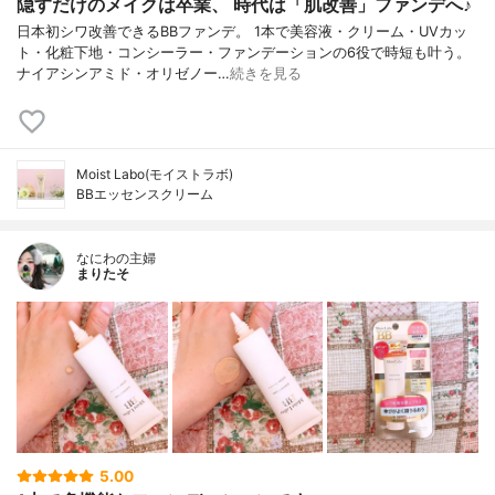
隠すだけのメイクは卒業、 時代は「肌改善」ファンデへ♪
日本初シワ改善できるBBファンデ。 1本で美容液・クリーム・UVカッ
ト・化粧下地・コンシーラー・ファンデーションの6役で時短も叶う。
ナイアシンアミド・オリゼノー…
続きを見る
Moist Labo(モイストラボ)
BBエッセンスクリーム
なにわの主婦
まりたそ
5.00