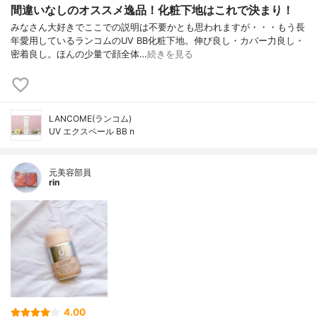
間違いなしのオススメ逸品！化粧下地はこれで決まり！
みなさん大好きでここでの説明は不要かとも思われますが・・・もう長
年愛用しているランコムのUV BB化粧下地。伸び良し・カバー力良し・
密着良し。ほんの少量で顔全体…
続きを見る
LANCOME(ランコム)
UV エクスペール BB n
元美容部員
rin
4.00