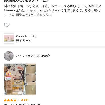
負担感のないBBクリーム♪
1本で化粧下地、うす化粧、保湿、UVカットするBBクリーム。SPF30／
PA+++・全2色。しっとりとしたクリームで伸びも良くて、厚塗り感な
く、肌に馴染んでくれ…
続きを見る
Curél(キュレル)
BBクリーム
バドママ★フォロバ100◎
4.00