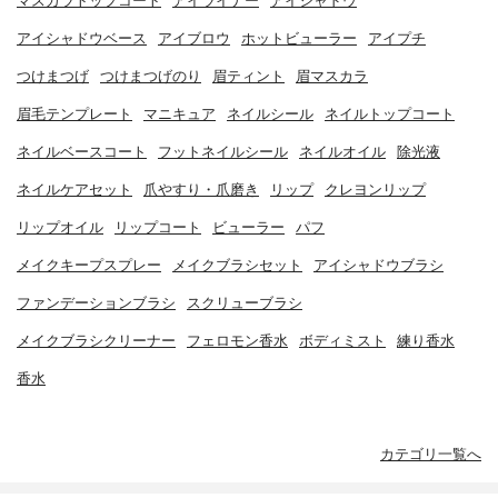
マスカラトップコート
アイライナー
アイシャドウ
アイシャドウベース
アイブロウ
ホットビューラー
アイプチ
つけまつげ
つけまつげのり
眉ティント
眉マスカラ
眉毛テンプレート
マニキュア
ネイルシール
ネイルトップコート
ネイルベースコート
フットネイルシール
ネイルオイル
除光液
ネイルケアセット
爪やすり・爪磨き
リップ
クレヨンリップ
リップオイル
リップコート
ビューラー
パフ
メイクキープスプレー
メイクブラシセット
アイシャドウブラシ
ファンデーションブラシ
スクリューブラシ
メイクブラシクリーナー
フェロモン香水
ボディミスト
練り香水
香水
カテゴリ一覧へ