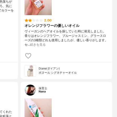
色落ちが
ろ、気に
でカラーを
2.00
オレンジフラワーの優しいオイル
ヴィーガンのヘアオイルを探していた時に発見しました。
香りはオレンジフラワー、ブルージャスミン、グラースロ
ーズの3種類どれも使用しましたが、優しい香りがします。
セ…
続きを見る
Diane(ダイアン)
ボヌール シグネチャーオイル
保育士
Nana
てくれた
化粧落と