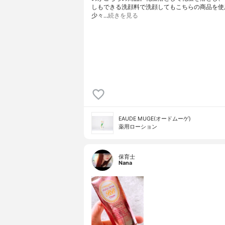
しもできる洗顔料で洗顔してもこちらの商品を使
少々…
続きを見る
EAUDE MUGE(オードムーゲ)
薬用ローション
保育士
Nana