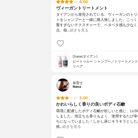
4.00
ヴィーガントリートメント
ダイアンから発売されている、ヴィーガンのトリ
トをシャンプーと一緒に購入致しました。こっく
重すぎないテクスチャーで、ベタベタ感も少なく
点、植…
続きを見る
Diane(ダイアン)
ビートゥルー シャンプー／トリートメント
リペア
保育士
Nana
3.00
かわいらしく香りの良いボディ石鹸
環境に配慮したボディ石鹸が欲しいと感じ、LUS
しました。泡立ちも香りもよく、使用するたび幸
ちになっていました！しかし床にキラキラとした
残…
続きを見る