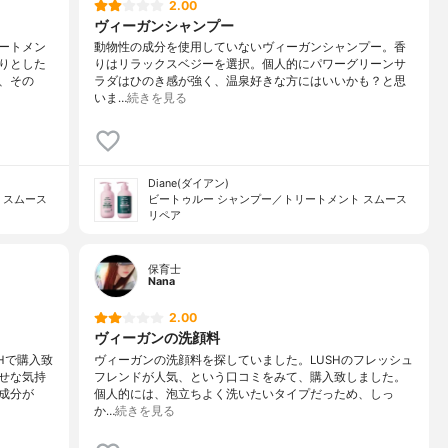
2.00
ヴィーガンシャンプー
ートメン
動物性の成分を使用していないヴィーガンシャンプー。香
りとした
りはリラックスベジーを選択。個人的にパワーグリーンサ
、その
ラダはひのき感が強く、温泉好きな方にはいいかも？と思
いま…
続きを見る
Diane(ダイアン)
 スムース
ビートゥルー シャンプー／トリートメント スムース
リペア
保育士
Nana
2.00
ヴィーガンの洗顔料
Hで購入致
ヴィーガンの洗顔料を探していました。LUSHのフレッシュ
せな気持
フレンドが人気、という口コミをみて、購入致しました。
成分が
個人的には、泡立ちよく洗いたいタイプだっため、しっ
か…
続きを見る