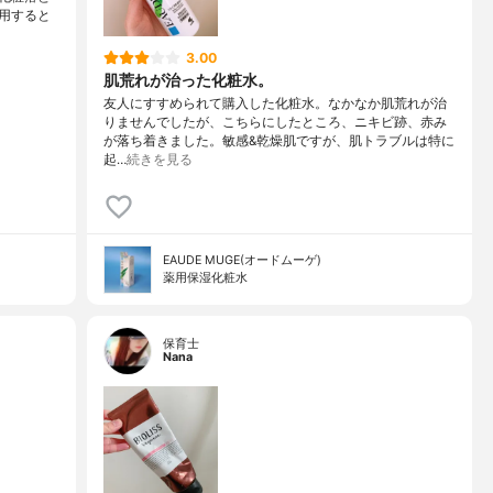
用すると
3.00
肌荒れが治った化粧水。
友人にすすめられて購入した化粧水。なかなか肌荒れが治
りませんでしたが、こちらにしたところ、ニキビ跡、赤み
が落ち着きました。敏感&乾燥肌ですが、肌トラブルは特に
起…
続きを見る
EAUDE MUGE(オードムーゲ)
薬用保湿化粧水
保育士
Nana