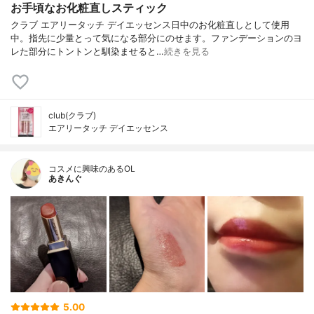
お手頃なお化粧直しスティック
クラブ エアリータッチ デイエッセンス日中のお化粧直しとして使用
中。指先に少量とって気になる部分にのせます。ファンデーションのヨ
レた部分にトントンと馴染ませると…
続きを見る
club(クラブ)
エアリータッチ デイエッセンス
コスメに興味のあるOL
あきんぐ
5.00