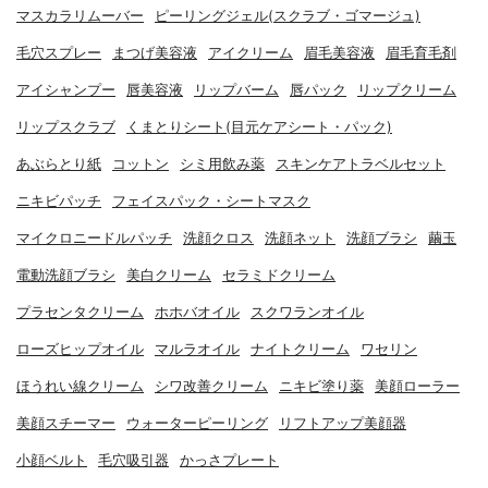
マスカラリムーバー
ピーリングジェル(スクラブ・ゴマージュ)
毛穴スプレー
まつげ美容液
アイクリーム
眉毛美容液
眉毛育毛剤
アイシャンプー
唇美容液
リップバーム
唇パック
リップクリーム
リップスクラブ
くまとりシート(目元ケアシート・パック)
あぶらとり紙
コットン
シミ用飲み薬
スキンケアトラベルセット
ニキビパッチ
フェイスパック・シートマスク
マイクロニードルパッチ
洗顔クロス
洗顔ネット
洗顔ブラシ
繭玉
電動洗顔ブラシ
美白クリーム
セラミドクリーム
プラセンタクリーム
ホホバオイル
スクワランオイル
ローズヒップオイル
マルラオイル
ナイトクリーム
ワセリン
ほうれい線クリーム
シワ改善クリーム
ニキビ塗り薬
美顔ローラー
美顔スチーマー
ウォーターピーリング
リフトアップ美顔器
小顔ベルト
毛穴吸引器
かっさプレート