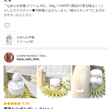
『なめらか本舗 クリーム NC』 50g／1,045円 (税込)○塗る時はこっく
りしたテクスチャー●10秒後にはさらっさら！朝のスキンケアにも◎○
カサカ…
続きを見る
なめらか本舗
クリーム NC
cosme monitor / Trav…
kana_cafe_time
5.00
素直なみずみずしいクリーム