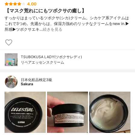
4.00
【マスク荒れににもツボクサの癒し】
すっかりはまっているツボクサ(シカ)クリーム。シカケア系アイテムは
これで3つめ。先週からは、保湿力強めのリッチなクリームをnew in.▶︎
所感▶︎ツボクサエキ…
続きを見る
TSUBOKUSA LADY(ツボクサレディ)
リペアエッセンスクリーム
日本化粧品検定3級
Sakura