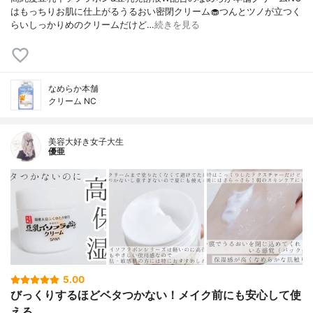
はもっちりお肌に仕上がるうるおい密閉クリーム🧁つんとツノが立つく
らいしっかりめのクリームだけど…
続きを見る
なめらか本舗
クリーム NC
美容大好き女子大生
優亜
5.00
びっくりするほどベタつかない！メイク前にも安心して使
える