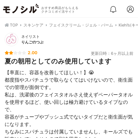
おすすめ商品がもらえる
クチコミポイ活サイト
TOP
スキンケア
フェイスクリーム・ジェル・バーム
Kiehl’s
ネイリスト
りんごのつぶ
2.00
更新日時：6ヶ月以上前
夏の朝用としてのみ使用しています
【率直に、容器を改善してほしい！】😭
都度指やスパチュラで取らなくてはいけないので、衛生面
での管理が面倒です。
私は、洗濯後のフェイスタオルさえ使えずペーパータオル
を使用するほど、使い回しは極力避けているタイプなの
で、
容器がチューブやプッシュ式でないタイプだと衛生面が気
になります。
ちなみにスパチュラは付属していませんし、キールズでも