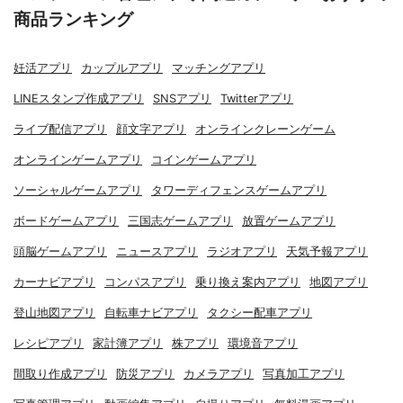
商品ランキング
妊活アプリ
カップルアプリ
マッチングアプリ
LINEスタンプ作成アプリ
SNSアプリ
Twitterアプリ
ライブ配信アプリ
顔文字アプリ
オンラインクレーンゲーム
オンラインゲームアプリ
コインゲームアプリ
ソーシャルゲームアプリ
タワーディフェンスゲームアプリ
ボードゲームアプリ
三国志ゲームアプリ
放置ゲームアプリ
頭脳ゲームアプリ
ニュースアプリ
ラジオアプリ
天気予報アプリ
カーナビアプリ
コンパスアプリ
乗り換え案内アプリ
地図アプリ
登山地図アプリ
自転車ナビアプリ
タクシー配車アプリ
レシピアプリ
家計簿アプリ
株アプリ
環境音アプリ
間取り作成アプリ
防災アプリ
カメラアプリ
写真加工アプリ