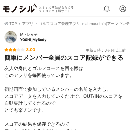
おすすめ商品がもらえる
クチコミポイ活サイト
TOP
アプリ
ゴルフスコア管理アプリ
ahmountain(アーマウ
筋トレ女子
YOSHI_MyBody
3.00
更新日時：6ヶ月以上前
簡単にメンバー全員のスコア記録ができる
友人や身内とゴルフコースを回る際は
このアプリを毎回使っています。
初期画面で参加しているメンバーの名前を入力し、
スコアデータを入力していくだけで、OUT/INのスコアを
自動集計してくれるので
とても楽チンです。
スコアの結果も保存できるので