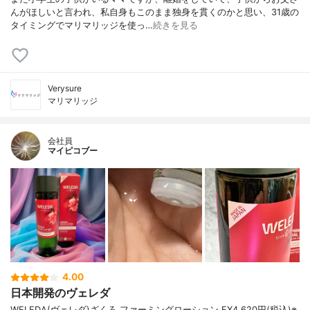
んがほしいと言われ、私自身もこのまま独身を貫くのかと思い、31歳の
タイミングでマリマリッジを使っ…
続きを見る
Verysure
マリマリッジ
会社員
マイピコブー
4.00
日本開発のヴェレダ
WELEDA(ヴェレダ)ざくろ ファーミングローション EX4,620円(税込)※