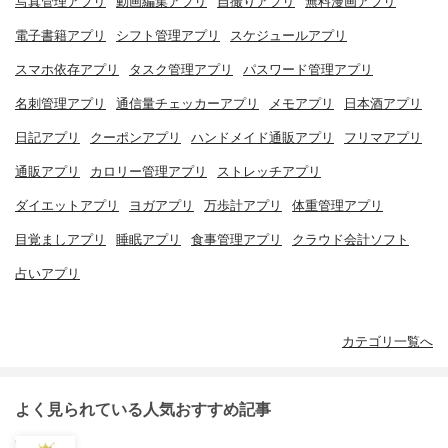
写真管理アプリ
動画編集アプリ
自撮りアプリ
無料漫画アプリ
電子書籍アプリ
シフト管理アプリ
スケジュールアプリ
スマホ依存アプリ
タスク管理アプリ
パスワード管理アプリ
名刺管理アプリ
通信量チェッカーアプリ
メモアプリ
日本酒アプリ
日記アプリ
クーポンアプリ
ハンドメイド通販アプリ
フリマアプリ
通販アプリ
カロリー管理アプリ
ストレッチアプリ
ダイエットアプリ
ヨガアプリ
万歩計アプリ
体重管理アプリ
目覚ましアプリ
睡眠アプリ
食事管理アプリ
クラウド会計ソフト
占いアプリ
カテゴリ一覧へ
よく見られている人気おすすめ記事