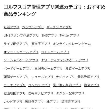
ゴルフスコア管理アプリ関連カテゴリ：おすすめ
商品ランキング
妊活アプリ
カップルアプリ
マッチングアプリ
LINEスタンプ作成アプリ
SNSアプリ
Twitterアプリ
ライブ配信アプリ
顔文字アプリ
オンラインクレーンゲーム
オンラインゲームアプリ
コインゲームアプリ
ソーシャルゲームアプリ
タワーディフェンスゲームアプリ
ボードゲームアプリ
三国志ゲームアプリ
放置ゲームアプリ
頭脳ゲームアプリ
ニュースアプリ
ラジオアプリ
天気予報アプリ
カーナビアプリ
コンパスアプリ
乗り換え案内アプリ
地図アプリ
登山地図アプリ
自転車ナビアプリ
タクシー配車アプリ
レシピアプリ
家計簿アプリ
株アプリ
環境音アプリ