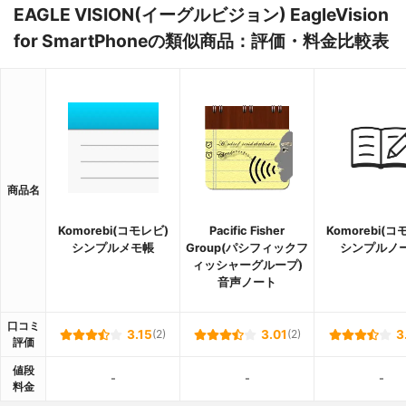
EAGLE VISION(イーグルビジョン) EagleVision
for SmartPhoneの類似商品：評価・料金比較表
商品名
Komorebi(コモレビ)
Pacific Fisher
Komorebi(コ
シンプルメモ帳
Group(パシフィックフ
シンプルノ
ィッシャーグループ)
音声ノート
口コミ
3.15
(2)
3.01
(2)
3
評価
値段
-
-
-
料金