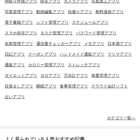
間取り作成アプリ
防災アプリ
カメラアプリ
写真加工アプリ
写真管理アプリ
動画編集アプリ
自撮りアプリ
無料漫画アプリ
電子書籍アプリ
シフト管理アプリ
スケジュールアプリ
スマホ依存アプリ
タスク管理アプリ
パスワード管理アプリ
名刺管理アプリ
通信量チェッカーアプリ
メモアプリ
日本酒アプリ
日記アプリ
クーポンアプリ
ハンドメイド通販アプリ
フリマアプリ
通販アプリ
カロリー管理アプリ
ストレッチアプリ
ダイエットアプリ
ヨガアプリ
万歩計アプリ
体重管理アプリ
目覚ましアプリ
睡眠アプリ
食事管理アプリ
クラウド会計ソフト
占いアプリ
カテゴリ一覧へ
よく見られている人気おすすめ記事