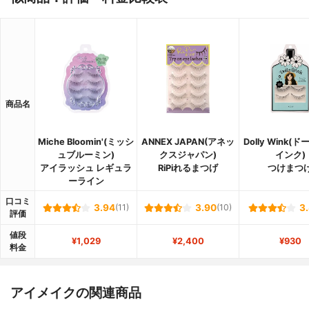
商品名
Miche Bloomin'(ミッシ
ANNEX JAPAN(アネッ
Dolly Wink(
ュブルーミン)
クスジャパン)
インク)
アイラッシュ レギュラ
RiPiれるまつげ
つけまつ
ーライン
口コミ
3.94
(11)
3.90
(10)
3
評価
値段
¥1,029
¥2,400
¥930
料金
アイメイクの関連商品