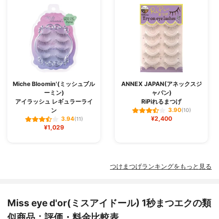
Miche Bloomin'(ミッシュブル
ANNEX JAPAN(アネックスジ
ーミン)
ャパン)
アイラッシュ レギュラーライ
RiPiれるまつげ
ン
3.90
(10)
¥2,400
3.94
(11)
¥1,029
つけまつげランキングをもっと見る
Miss eye d'or(ミスアイドール) 1秒まつエクの類
似商品：評価・料金比較表