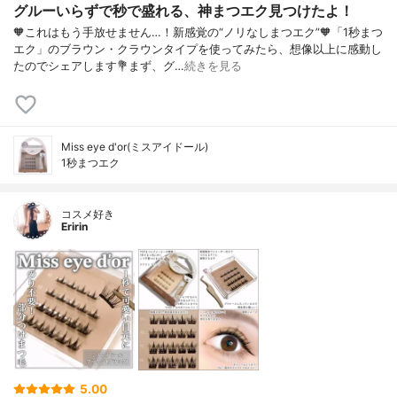
グルーいらずで秒で盛れる、神まつエク見つけたよ！
🧡これはもう手放せません…！新感覚の“ノリなしまつエク”🧡「1秒まつ
エク」のブラウン・クラウンタイプを使ってみたら、想像以上に感動し
たのでシェアします💐まず、グ…
続きを見る
Miss eye d'or(ミスアイドール)
1秒まつエク
コスメ好き
Eririn
5.00