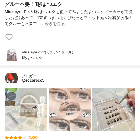
グルー不要！1秒まつエク
Miss eye d’orの1秒まつエクを使ってみましたまつエクメーカーが開発
しただけあって、1束ずつまつ毛にぴたっとフィット元々粘着があるの
でグルーも不要で、…
続きを見る
Miss eye d'or(ミスアイドール)
1秒まつエク
ブロガー
@eccoroco5
4.00