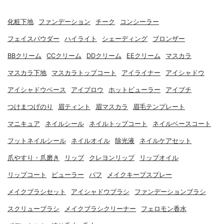
化粧下地
ファンデーション
チーク
コンシーラー
フェイスパウダー
ハイライト
シェーディング
ブロンザー
BBクリーム
CCクリーム
DDクリーム
EEクリーム
マスカラ
マスカラ下地
マスカラトップコート
アイライナー
アイシャドウ
アイシャドウベース
アイブロウ
ホットビューラー
アイプチ
つけまつげのり
眉ティント
眉マスカラ
眉毛テンプレート
マニキュア
ネイルシール
ネイルトップコート
ネイルベースコート
フットネイルシール
ネイルオイル
除光液
ネイルケアセット
爪やすり・爪磨き
リップ
クレヨンリップ
リップオイル
リップコート
ビューラー
パフ
メイクキープスプレー
メイクブラシセット
アイシャドウブラシ
ファンデーションブラシ
スクリューブラシ
メイクブラシクリーナー
フェロモン香水