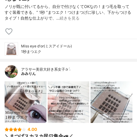
ノリが既に付いてるから、自分で付けなくてOKなの！まつ毛を取って
すぐ装着できる、“ 1秒 ”まつエク！つけまつげに珍しい、下からつける
タイプ！自然な仕上がりで、…
続きを見る
Miss eye d'or(ミスアイドール)
1秒まつエク
アラサー美容大好き系女子✰ˊ˗
みみりん
4.00
＼まつげスカスカ民♡集合📣／