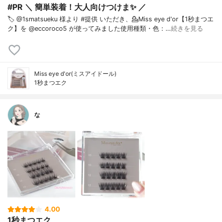
#PR ＼ 簡単装着！大人向けつけま✨ ／ ⁡
🏷️ @1smatsueku 様より #提供 いただき、⁡💁Miss eye d'or【1秒まつエ
ク】を @eccoroco5 が使ってみました⁡使用種類・色：…
続きを見る
Miss eye d'or(ミスアイドール)
1秒まつエク
な
4.00
1秒まつエク