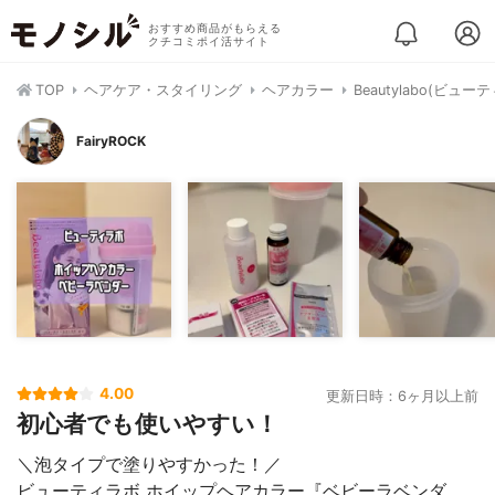
おすすめ商品がもらえる
クチコミポイ活サイト
TOP
ヘアケア・スタイリング
ヘアカラー
Beautylabo(ビ
FairyROCK
4.00
更新日時：6ヶ月以上前
初心者でも使いやすい！
＼泡タイプで塗りやすかった！／
ビューティラボ ホイップヘアカラー『ベビーラベンダ