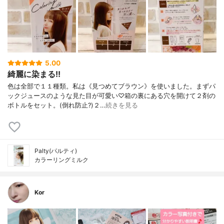
5.00
綺麗に染まる!!
色は全部で１１種類。私は《見つめてブラウン》を使いました。まずパ
ックジュースのような見た目が可愛い♡箱の裏にある穴を開けて２剤の
ボトルをセット。(倒れ防止?)２…
続きを見る
Palty(パルティ)
カラーリングミルク
Kor