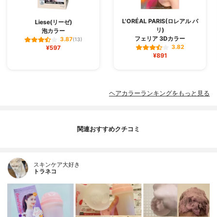
L'ORÉAL PARIS(ロレアル パ
Liese(リーゼ)
リ)
泡カラー
フェリア 3Dカラー
3.87
(13)
3.82
¥597
¥891
ヘアカラーランキングをもっと見る
関連おすすめクチコミ
スキンケア大好き
トラネコ