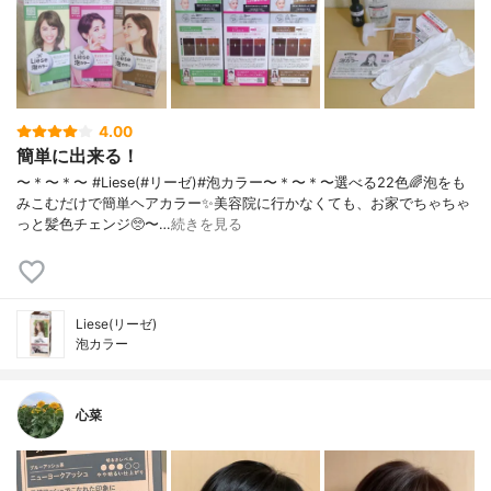
4.00
簡単に出来る！
〜＊〜＊〜 #Liese(#リーゼ)#泡カラー〜＊〜＊〜選べる22色🌈泡をも
みこむだけで簡単ヘアカラー✨美容院に行かなくても、お家でちゃちゃ
っと髪色チェンジ🥺〜…
続きを見る
Liese(リーゼ)
泡カラー
心菜