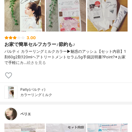
3.00
お家で簡単セルフカラー♪節約も♪
パルティ カラーリングミルクカラー▶︎魅惑のアッシュ【セット内容】1
剤60g2剤120mlヘアトリートメントセラム5g手袋説明書?Point?✴︎お家
で手軽にカ…
続きを見る
Palty(パルティ)
カラーリングミルク
ペリエ