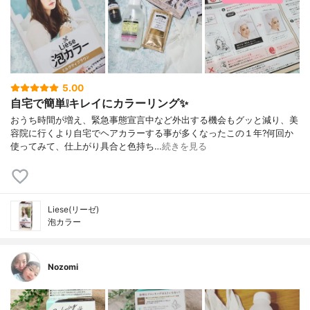
5.00
自宅で簡単❕キレイにカラーリング✨
おうち時間が増え、緊急事態宣言中など外出する機会もグッと減り、美
容院に行くより自宅でヘアカラーする事が多くなったこの１年?何回か
使ってみて、仕上がり具合と色持ち…
続きを見る
Liese(リーゼ)
泡カラー
Nozomi