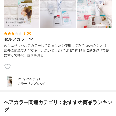
3.00
セルフカラー♡
久しぶりにセルフカラーしてみました！使用してみて‼️思ったことは…
以外に簡単なんだなぁーと思いました( * ॑˘ ॑* )⁾⁾ 1剤と2剤を混ぜて髪
に塗って時間…
続きを見る
Palty(パルティ)
カラーリングミルク
ヘアカラー関連カテゴリ：おすすめ商品ランキン
グ