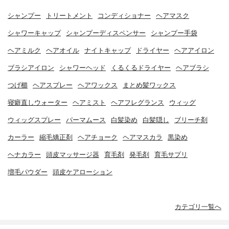
シャンプー
トリートメント
コンディショナー
ヘアマスク
シャワーキャップ
シャンプーディスペンサー
シャンプー手袋
ヘアミルク
ヘアオイル
ナイトキャップ
ドライヤー
ヘアアイロン
ブラシアイロン
シャワーヘッド
くるくるドライヤー
ヘアブラシ
つげ櫛
ヘアスプレー
ヘアワックス
まとめ髪ワックス
寝癖直しウォーター
ヘアミスト
ヘアフレグランス
ウィッグ
ウィッグスプレー
パーマムース
白髪染め
白髪隠し
ブリーチ剤
カーラー
縮毛矯正剤
ヘアチョーク
ヘアマスカラ
黒染め
ヘナカラー
頭皮マッサージ器
育毛剤
発毛剤
育毛サプリ
増毛パウダー
頭皮ケアローション
カテゴリ一覧へ