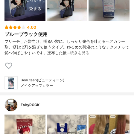
4.00
ブルーブラック使用
ブリーチした髪向け、明るい髪に、しっかり発色を叶えるヘアカラー
剤。1剤と2剤を混ぜて使うタイプ。ゆるめの乳液のようなテクスチャで
髪へ伸ばしやすいです。塗布した後…
続きを見る
Beauteen(ビューティーン)
メイクアップカラー
FairyROCK