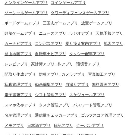
オンラインゲームアプリ
コインゲームアプリ
ソーシャルゲームアプリ
タワーディフェンスゲームアプリ
ボードゲームアプリ
三国志ゲームアプリ
放置ゲームアプリ
頭脳ゲームアプリ
ニュースアプリ
ラジオアプリ
天気予報アプリ
カーナビアプリ
コンパスアプリ
乗り換え案内アプリ
地図アプリ
登山地図アプリ
自転車ナビアプリ
タクシー配車アプリ
レシピアプリ
家計簿アプリ
株アプリ
環境音アプリ
間取り作成アプリ
防災アプリ
カメラアプリ
写真加工アプリ
写真管理アプリ
動画編集アプリ
自撮りアプリ
無料漫画アプリ
電子書籍アプリ
シフト管理アプリ
スケジュールアプリ
スマホ依存アプリ
タスク管理アプリ
パスワード管理アプリ
名刺管理アプリ
通信量チェッカーアプリ
ゴルフスコア管理アプリ
メモアプリ
日本酒アプリ
日記アプリ
クーポンアプリ