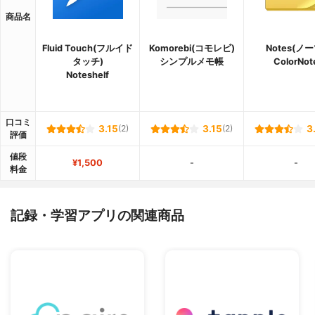
商品名
Fluid Touch(フルイド
Komorebi(コモレビ)
Notes(ノー
タッチ)
シンプルメモ帳
ColorNot
Noteshelf
口コミ
3.15
(2)
3.15
(2)
3
評価
値段
¥1,500
-
-
料金
記録・学習アプリの関連商品