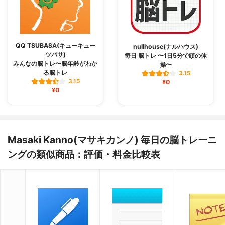
QQ TSUBASA(キューキュー
nullhouse(ナルハウス)
ツバサ)
毎日 脳トレ 〜1日5分で頭の体
みんなの脳トレ〜脳年齢がわか
操〜
る脳トレ
3.15
3.15
¥0
¥0
Masaki Kanno(マサキカンノ) 毎日の脳トレーニ
ングの類似商品：評価・料金比較表