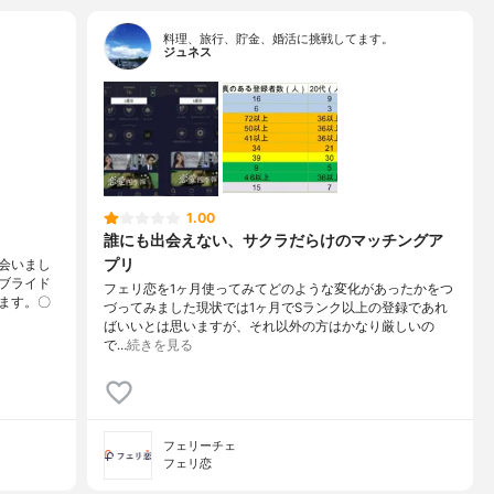
料理、旅行、貯金、婚活に挑戦してます。
ジュネス
1.00
誰にも出会えない、サクラだらけのマッチングア
プリ
会いまし
ブライド
フェリ恋を1ヶ月使ってみてどのような変化があったかをつ
ます。〇
づってみました現状では1ヶ月でSランク以上の登録であれ
ばいいとは思いますが、それ以外の方はかなり厳しいの
で…
続きを見る
フェリーチェ
フェリ恋