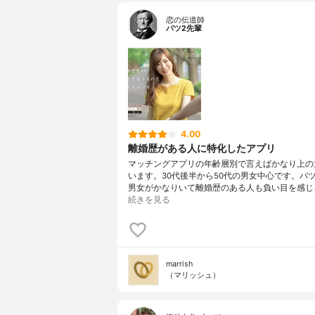
恋の伝道師
バツ2先輩
4.00
離婚歴がある人に特化したアプリ
マッチングアプリの年齢層別で言えばかなり上の
います。30代後半から50代の男女中心です。バツ
男女がかなりいて離婚歴のある人も負い目を感じ
続きを見る
marrish
（マリッシュ）