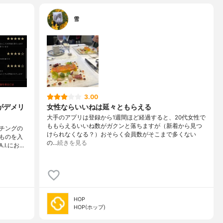
雪
3.00
がデメリ
女性ならいいねは延々ともらえる
大手のアプリは登録から1週間ほど経過すると、20代女性で
ももらえるいいね数がガクンと落ちますが（新着から見つ
チングの
けられなくなる？）おそらく会員数がそこまで多くない
ものを入
の…
続きを見る
I.にお…
HOP
HOP(ホップ)