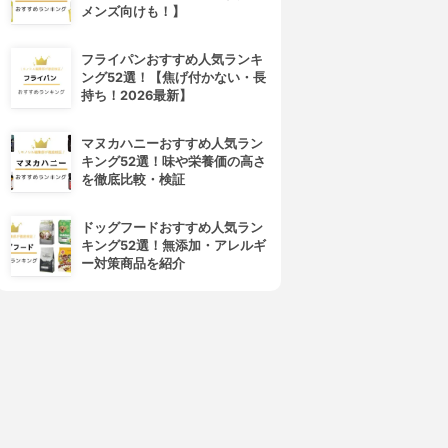
メンズ向けも！】
フライパンおすすめ人気ランキ
ング52選！【焦げ付かない・長
持ち！2026最新】
マヌカハニーおすすめ人気ラン
キング52選！味や栄養価の高さ
を徹底比較・検証
marrish
IBJ
（マリッシュ）
youbride(ユーブライド)
3.81
3.76
(46)
(49)
ドッグフードおすすめ人気ラン
¥3,400
¥4,300
キング52選！無添加・アレルギ
ー対策商品を紹介