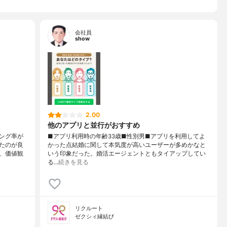
会社員
show
2.00
他のアプリと並行がおすすめ
ング率が
■アプリ利用時の年齢33歳■性別男■アプリを利用してよ
たのが良
かった点結婚に関して本気度が高いユーザーが多めかなと
、価値観
いう印象だった。婚活エージェントともタイアップしてい
る…
続きを見る
リクルート
ゼクシィ縁結び