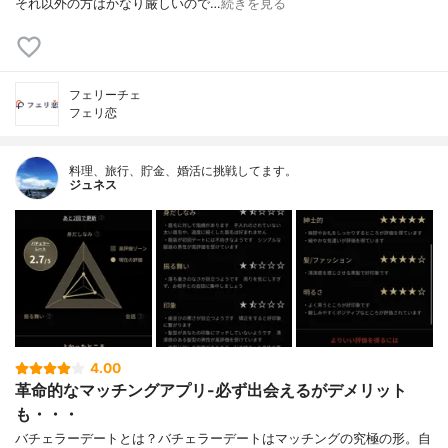
それ以外の方はかなり厳しいので…
続きを見る
フェリーチェ
フェリ恋
料理、旅行、貯金、婚活に挑戦してます。
ジュネス
4.00
革命的なマッチングアプリ-必ず出会えるがデメリット
も・・・
バチェラーデートとは？バチェラーデートはマッチングの究極の形。自