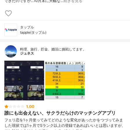
できたのですが…10月末に大幅な…
続きを見る
タップル
tapple(タップル)
料理、旅行、貯金、婚活に挑戦してます。
ジュネス
1.00
誰にも出会えない、サクラだらけのマッチングアプリ
フェリ恋を1ヶ月使ってみてどのような変化があったかをつづってみま
した現状では1ヶ月でSランク以上の登録であればいいとは思いますが、