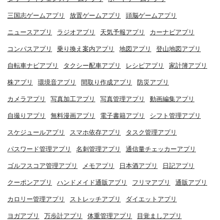
三国志ゲームアプリ
放置ゲームアプリ
頭脳ゲームアプリ
ニュースアプリ
ラジオアプリ
天気予報アプリ
カーナビアプリ
コンパスアプリ
乗り換え案内アプリ
地図アプリ
登山地図アプリ
自転車ナビアプリ
タクシー配車アプリ
レシピアプリ
家計簿アプリ
株アプリ
環境音アプリ
間取り作成アプリ
防災アプリ
カメラアプリ
写真加工アプリ
写真管理アプリ
動画編集アプリ
自撮りアプリ
無料漫画アプリ
電子書籍アプリ
シフト管理アプリ
スケジュールアプリ
スマホ依存アプリ
タスク管理アプリ
パスワード管理アプリ
名刺管理アプリ
通信量チェッカーアプリ
ゴルフスコア管理アプリ
メモアプリ
日本酒アプリ
日記アプリ
クーポンアプリ
ハンドメイド通販アプリ
フリマアプリ
通販アプリ
カロリー管理アプリ
ストレッチアプリ
ダイエットアプリ
ヨガアプリ
万歩計アプリ
体重管理アプリ
目覚ましアプリ