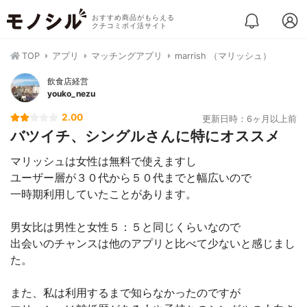
おすすめ商品がもらえる
クチコミポイ活サイト
TOP
アプリ
マッチングアプリ
marrish （マリッシュ）
飲食店経営
youko_nezu
2.00
更新日時：6ヶ月以上前
バツイチ、シングルさんに特にオススメ
マリッシュは女性は無料で使えますし
ユーザー層が３０代から５０代までと幅広いので
一時期利用していたことがあります。
男女比は男性と女性５：５と同じくらいなので
出会いのチャンスは他のアプリと比べて少ないと感じまし
た。
また、私は利用するまで知らなかったのですが