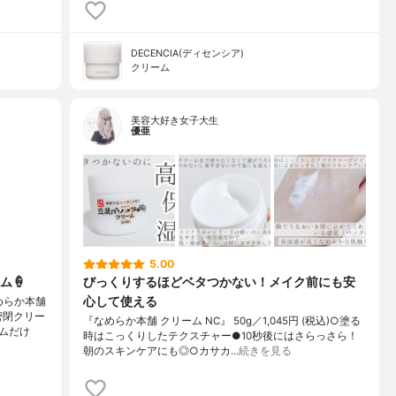
DECENCIA(ディセンシア)
クリーム
美容大好き女子大生
優亜
5.00
ム🍦
びっくりするほどベタつかない！メイク前にも安
心して使える
めらか本舗
密閉クリー
『なめらか本舗 クリーム NC』 50g／1,045円 (税込)○塗る
ムだけ
時はこっくりしたテクスチャー●10秒後にはさらっさら！
朝のスキンケアにも◎○カサカ…
続きを見る