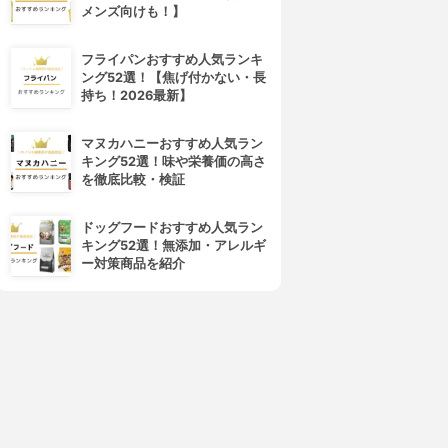
メンズ向けも！】
フライパンおすすめ人気ランキ
ング52選！【焦げ付かない・長
4位
5位
持ち！2026最新】
マヌカハニーおすすめ人気ラン
キング52選！味や栄養価の高さ
を徹底比較・検証
ドッグフードおすすめ人気ラン
キング52選！無添加・アレルギ
ー対策商品を紹介
ORBIS(オルビス)
Hautschild(ハウトシールド)
オルビスユー モイスチャー
美容EQクリーム
3.86
3.86
(11)
(2)
¥2,500
¥3,188