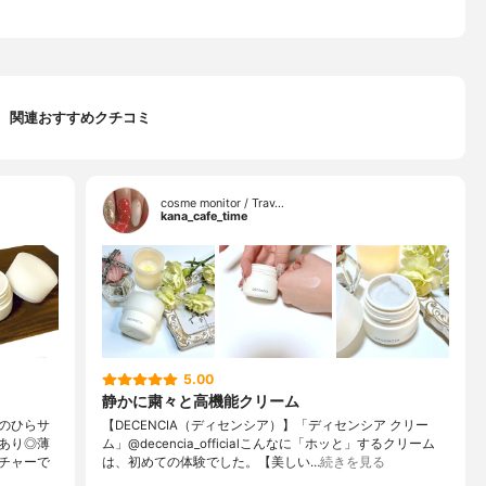
関連おすすめクチコミ
cosme monitor / Trav…
kana_cafe_time
5.00
静かに粛々と高機能クリーム
のひらサ
【DECENCIA（ディセンシア）】「ディセンシア クリー
あり◎薄
ム」@decencia_officialこんなに「ホッと」するクリーム
チャーで
は、初めての体験でした。【美しい…
続きを見る