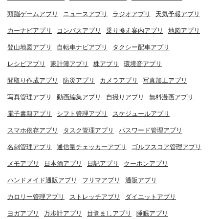
頭脳ゲームアプリ
ニュースアプリ
ラジオアプリ
天気予報アプリ
カーナビアプリ
コンパスアプリ
乗り換え案内アプリ
地図アプリ
登山地図アプリ
自転車ナビアプリ
タクシー配車アプリ
レシピアプリ
家計簿アプリ
株アプリ
環境音アプリ
間取り作成アプリ
防災アプリ
カメラアプリ
写真加工アプリ
写真管理アプリ
動画編集アプリ
自撮りアプリ
無料漫画アプリ
電子書籍アプリ
シフト管理アプリ
スケジュールアプリ
スマホ依存アプリ
タスク管理アプリ
パスワード管理アプリ
名刺管理アプリ
通信量チェッカーアプリ
ゴルフスコア管理アプリ
メモアプリ
日本酒アプリ
日記アプリ
クーポンアプリ
ハンドメイド通販アプリ
フリマアプリ
通販アプリ
カロリー管理アプリ
ストレッチアプリ
ダイエットアプリ
ヨガアプリ
万歩計アプリ
目覚ましアプリ
睡眠アプリ