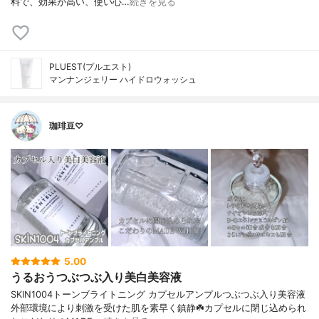
料で、効果が高い、使い心…
続きを見る
PLUEST(プルエスト)
マンナンジェリー ハイドロウォッシュ
珈琲豆♡
5.00
うるおうつぶつぶ入り美白美容液
SKIN1004トーンブライトニング カプセルアンプルつぶつぶ入り美容液
外部環境により刺激を受けた肌を素早く鎮静☘️カプセルに閉じ込められ