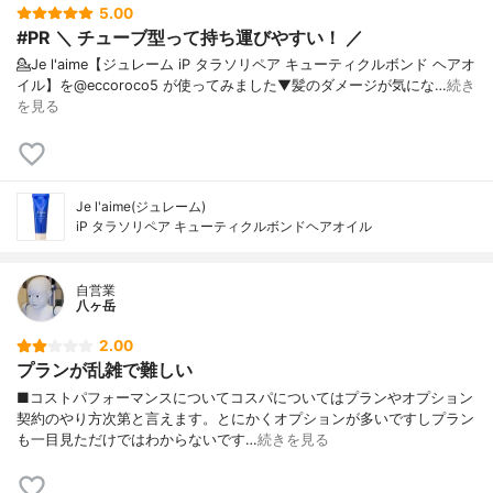
5.00
#PR ＼ チューブ型って持ち運びやすい！ ／
💁Je l'aime【ジュレーム iP タラソリペア キューティクルボンド ヘアオ
イル】を@eccoroco5 が使ってみました⁡⁡⁡⁡▼⁡髪のダメージが気にな…
続き
を見る
Je l'aime(ジュレーム)
iP タラソリペア キューティクルボンドヘアオイル
自営業
八ヶ岳
2.00
プランが乱雑で難しい
■コストパフォーマンスについてコスパについてはプランやオプション
契約のやり方次第と言えます。とにかくオプションが多いですしプラン
も一目見ただけではわからないです…
続きを見る