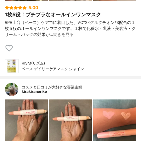
5.00
1枚5役！プチプラなオールインワンマスク
#PR土台（ベース）ケア*1に着目した、VC*2×グルタチオン*3配合の１
枚５役のオールインワンマスクです。１枚で化粧水・乳液・美容液・ク
リーム・パックの効果が…
続きを見る
RISM(リズム)
ベース デイリーケアマスク シャイン
コスメと口コミが大好きな専業主婦
kirakiranoriko