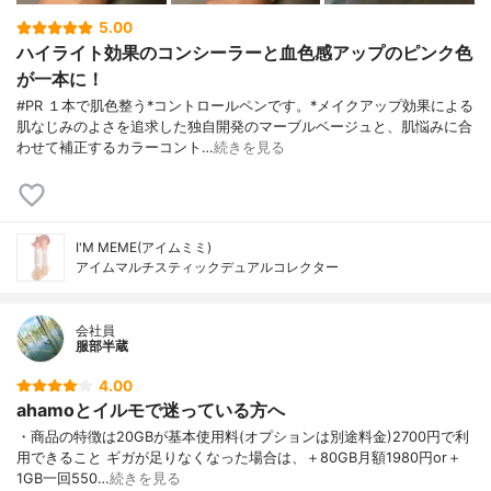
5.00
ハイライト効果のコンシーラーと血色感アップのピンク色
が一本に！
#PR １本で肌色整う*コントロールペンです。*メイクアップ効果による
肌なじみのよさを追求した独自開発のマーブルベージュと、肌悩みに合
わせて補正するカラーコント…
続きを見る
I'M MEME(アイムミミ)
アイムマルチスティックデュアルコレクター
会社員
服部半蔵
4.00
ahamoとイルモで迷っている方へ
・商品の特徴は20GBが基本使用料(オプションは別途料金)2700円で利
用できること ギガが足りなくなった場合は、＋80GB月額1980円or＋
1GB一回550…
続きを見る