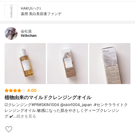
HAKU(ハク)
薬用 美白美容液ファンデ
会社員
tktkchan
4.00
植物由来のマイルドクレンジングオイル
☑クレンジング#PR#SKIN1004 @skin1004_japan .#センテラライトク
レンジングオイル.敏感になった肌をやさしくディープクレンジン
グ.✔️…
続きを見る