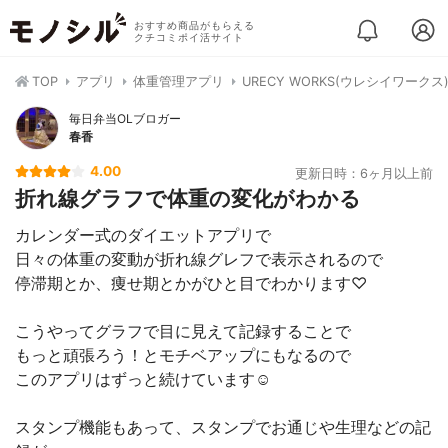
おすすめ商品がもらえる
クチコミポイ活サイト
TOP
アプリ
体重管理アプリ
URECY WORKS(ウレシイワー
毎日弁当OLブロガー
春香
4.00
更新日時：6ヶ月以上前
折れ線グラフで体重の変化がわかる
カレンダー式のダイエットアプリで
日々の体重の変動が折れ線グレフで表示されるので
停滞期とか、痩せ期とかがひと目でわかります♡
こうやってグラフで目に見えて記録することで
もっと頑張ろう！とモチベアップにもなるので
このアプリはずっと続けています☺️
スタンプ機能もあって、スタンプでお通じや生理などの記