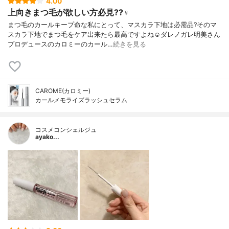
4.00
上向きまつ毛が欲しい方必見??‍♀️
まつ毛のカールキープ命な私にとって、マスカラ下地は必需品?そのマ
スカラ下地でまつ毛をケア出来たら最高ですよね☺️ダレノガレ明美さん
プロデュースのカロミーのカール…
続きを見る
CAROME(カロミー)
カールメモライズラッシュセラム
コスメコンシェルジュ
ayako...