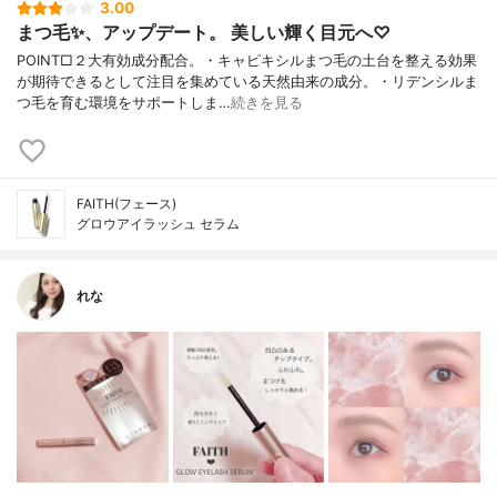
3.00
まつ毛✨、アップデート。 美しい輝く目元へ♡
POINT□２大有効成分配合。・キャピキシルまつ毛の土台を整える効果
が期待できるとして注目を集めている天然由来の成分。・リデンシルま
つ毛を育む環境をサポートしま…
続きを見る
FAITH(フェース)
グロウアイラッシュ セラム
れな