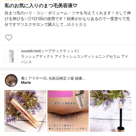
私のお気に入りのまつ毛美容液♡
自まつ毛のハリ・コシ・ボリューム・ツヤを与えてくれます！そして伸
びる伸びる✨◎1日1回の使用です！効果がかなりあるので一度塗りで充
分ですマツエクサロンで購入して…
続きを見る
soaddicted(ソーアディクティッド)
ラッシュアディクト アイラッシュコンディショニングセラム アド
バンス
働くアラサーOL 化粧品検定２級 秘書…
Marie