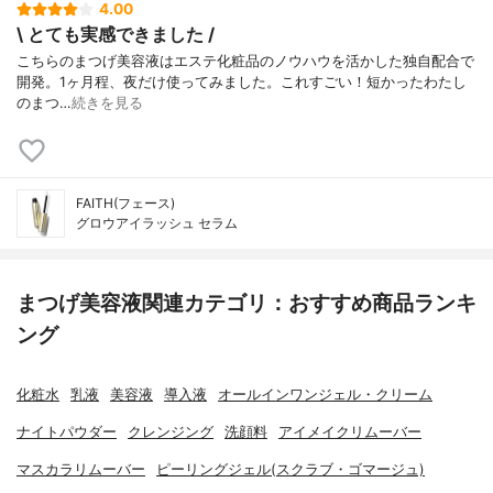
4.00
\ とても実感できました /
こちらのまつげ美容液はエステ化粧品のノウハウを活かした独自配合で
開発。1ヶ月程、夜だけ使ってみました。ㅤㅤㅤㅤㅤㅤㅤㅤㅤㅤㅤㅤㅤこれすごい！短かったわたし
のまつ…
続きを見る
FAITH(フェース)
グロウアイラッシュ セラム
まつげ美容液関連カテゴリ：おすすめ商品ランキ
ング
化粧水
乳液
美容液
導入液
オールインワンジェル・クリーム
ナイトパウダー
クレンジング
洗顔料
アイメイクリムーバー
マスカラリムーバー
ピーリングジェル(スクラブ・ゴマージュ)