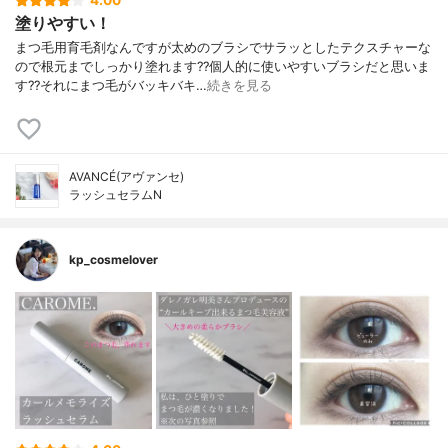
4.00
塗りやすい！
まつ毛用育毛剤なんですが太めのブラシでサラッとしたテクスチャーな
ので根元までしっかり塗れます??個人的に使いやすいブラシだと思いま
す??それにまつ毛がバッキバキ…
続きを見る
AVANCÉ(アヴァンセ)
ラッシュセラムN
kp_cosmelover