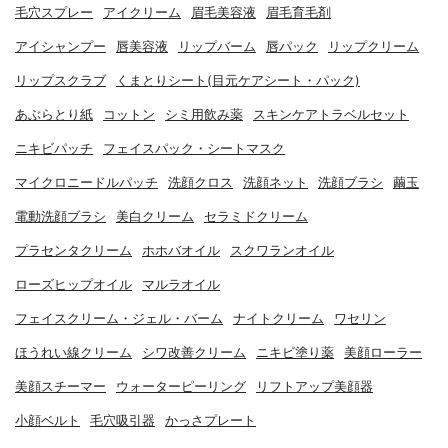
毛穴スプレー
アイクリーム
眉毛美容液
眉毛育毛剤
アイシャンプー
唇美容液
リップバーム
唇パック
リップクリーム
リップスクラブ
くまとりシート(目元ケアシート・パック)
あぶらとり紙
コットン
シミ用飲み薬
スキンケアトラベルセット
ニキビパッチ
フェイスパック・シートマスク
マイクロニードルパッチ
洗顔クロス
洗顔ネット
洗顔ブラシ
繭玉
電動洗顔ブラシ
美白クリーム
セラミドクリーム
プラセンタクリーム
ホホバオイル
スクワランオイル
ローズヒップオイル
マルラオイル
フェイスクリーム・ジェル・バーム
ナイトクリーム
ワセリン
ほうれい線クリーム
シワ改善クリーム
ニキビ塗り薬
美顔ローラー
美顔スチーマー
ウォーターピーリング
リフトアップ美顔器
小顔ベルト
毛穴吸引器
かっさプレート