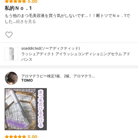
5.00
私的Ｎｏ．1
もう他のまつ毛美容液を買う気がしないです…！！断トツでＮｏ．1で
した…
続きを見る
soaddicted(ソーアディクティッド)
ラッシュアディクト アイラッシュコンディショニングセラム アド
バンス
アロマテラピー検定1級、2級、アロマテラ…
TOMO
5.00