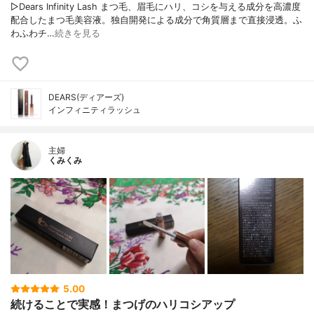
▷Dears Infinity Lash まつ毛、眉毛にハリ、コシを与える成分を高濃度
配合したまつ毛美容液。独自開発による成分で角質層まで直接浸透。ふ
わふわチ…
続きを見る
DEARS(ディアーズ)
インフィニティラッシュ
主婦
くみくみ
5.00
続けることで実感！まつげのハリコシアップ