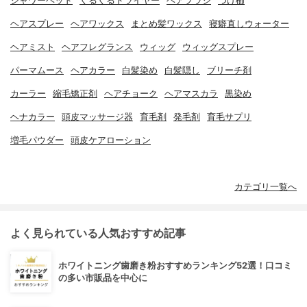
シャワーヘッド
くるくるドライヤー
ヘアブラシ
つげ櫛
ヘアスプレー
ヘアワックス
まとめ髪ワックス
寝癖直しウォーター
ヘアミスト
ヘアフレグランス
ウィッグ
ウィッグスプレー
パーマムース
ヘアカラー
白髪染め
白髪隠し
ブリーチ剤
カーラー
縮毛矯正剤
ヘアチョーク
ヘアマスカラ
黒染め
ヘナカラー
頭皮マッサージ器
育毛剤
発毛剤
育毛サプリ
増毛パウダー
頭皮ケアローション
カテゴリ一覧へ
よく見られている人気おすすめ記事
ホワイトニング歯磨き粉おすすめランキング52選！口コミ
の多い市販品を中心に