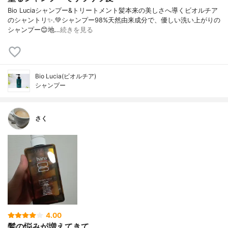
Bio Luciaシャンプー&トリートメント⁡髪本来の美しさへ導くビオルチア
のシャントリ✨⁡.💚シャンプー98%天然由来成分で、優しい洗い上がりの
シャンプー😊地…
続きを見る
Bio Lucia(ビオルチア)
シャンプー
さく
4.00
髪の悩みが増えてきて