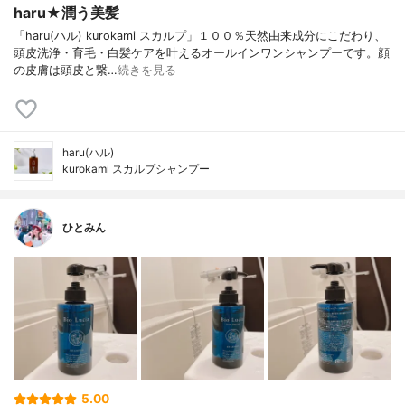
haru★潤う美髪
「haru(ハル) kurokami スカルプ」１００％天然由来成分にこだわり、
頭皮洗浄・育毛・白髪ケアを叶えるオールインワンシャンプーです。顔
の皮膚は頭皮と繋…
続きを見る
haru(ハル)
kurokami スカルプシャンプー
ひとみん
5.00