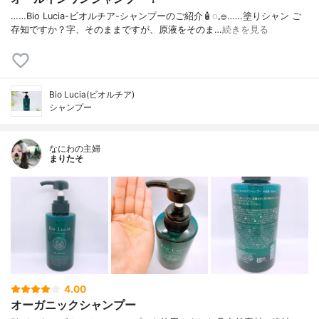
……⁡Bio Lucia⁡⁡-ビオルチア-⁡⁡シャンプー⁡⁡のご紹介🧴‎◌𓈒𓐍⁡……⁡⁡⁡⁡塗りシャン ご
存知ですか？⁡⁡⁡⁡字、そのままですが、⁡原液をそのま…
続きを見る
Bio Lucia(ビオルチア)
シャンプー
なにわの主婦
まりたそ
4.00
オーガニックシャンプー