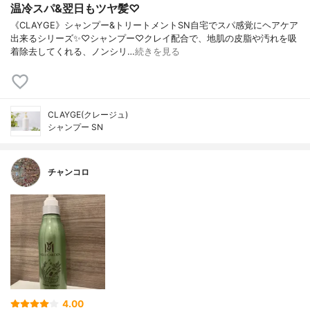
温冷スパ&翌日もツヤ髪♡
《CLAYGE》シャンプー&トリートメントSN自宅でスパ感覚にヘアケア
出来るシリーズ✨♡シャンプー♡クレイ配合で、地肌の皮脂や汚れを吸
着除去してくれる、ノンシリ…
続きを見る
CLAYGE(クレージュ)
シャンプー SN
チャンコロ
4.00