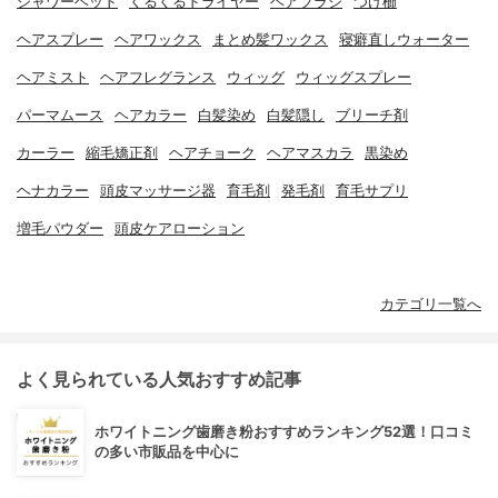
シャワーヘッド
くるくるドライヤー
ヘアブラシ
つげ櫛
ヘアスプレー
ヘアワックス
まとめ髪ワックス
寝癖直しウォーター
ヘアミスト
ヘアフレグランス
ウィッグ
ウィッグスプレー
パーマムース
ヘアカラー
白髪染め
白髪隠し
ブリーチ剤
カーラー
縮毛矯正剤
ヘアチョーク
ヘアマスカラ
黒染め
ヘナカラー
頭皮マッサージ器
育毛剤
発毛剤
育毛サプリ
増毛パウダー
頭皮ケアローション
カテゴリ一覧へ
よく見られている人気おすすめ記事
ホワイトニング歯磨き粉おすすめランキング52選！口コミ
の多い市販品を中心に