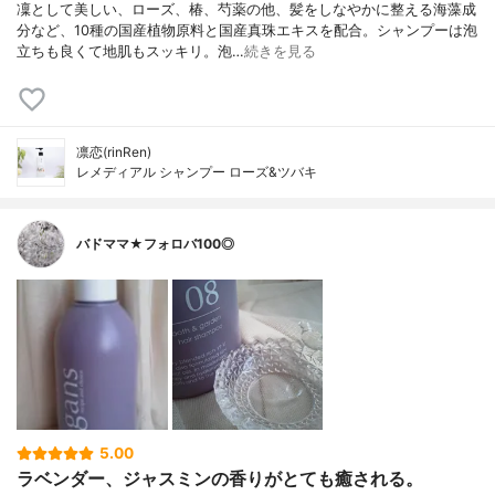
凜として美しい、ローズ、椿、芍薬の他、髪をしなやかに整える海藻成
分など、10種の国産植物原料と国産真珠エキスを配合。シャンプーは泡
立ちも良くて地肌もスッキリ。泡…
続きを見る
凛恋(rinRen)
レメディアル シャンプー ローズ&ツバキ
バドママ★フォロバ100◎
5.00
ラベンダー、ジャスミンの香りがとても癒される。