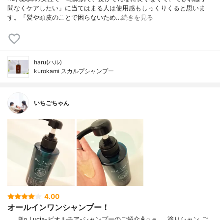
間なくケアしたい」に当てはまる人は使用感もしっくりくると思いま
す。「髪や頭皮のことで困らないため…
続きを見る
haru(ハル)
kurokami スカルプシャンプー
いちごちゃん
4.00
オールインワンシャンプー！
……⁡Bio Lucia⁡⁡-ビオルチア-⁡⁡シャンプー⁡⁡のご紹介🧴‎◌𓈒𓐍⁡……⁡⁡⁡⁡塗りシャン ご