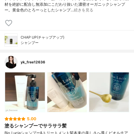
材を絶妙に配合し無添加にこだわり抜いた濃密オーガニックシャンプ
ー。黄金色のとろーっとしたシャンプ…
続きを見る
CHAP UP(チャップアップ)
シャンプー
yk_free12636
5.00
塗るシャンプーでサラサラ髪
Bio Luciaシャンプー&トリートメント⁡髪本来の美しさへ導くビオルチア