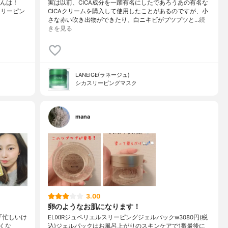
ばんは！
実は以前、CICA成分を一躍有名にしたであろうあの有名な
Aスリーピン
CICAクリームを購入して使用したことがあるのですが、小
さな赤い吹き出物ができたり、白ニキビがプツプツと…
続
きを見る
LANEIGE(ラネージュ)
シカスリーピングマスク
mana
3.00
卵のようなお肌になります！
l「忙しいけ
ELIXIRジュペリエルスリーピングジェルパックw3080円(税
くな
込)ジェルパックはお風呂上がりのスキンケアで1番最後に