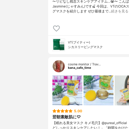
〜リピなし残念スキンケアアイテム...😭〜 こん
Jasmine(じゃすみん)です🍒 今回は、VTのCIC
グマスクを紹介します ぜひ最後まで…
続きを見る
VT(ブイティー)
シカスリーピングマスク
cosme monitor / Trav…
kana_cafe_time
5.00
翌朝素敵肌に♡
【眠れる美女マスク キメ毛穴】@pureal_officia
どしっかりスキンケアしたい！」「時間をかけた