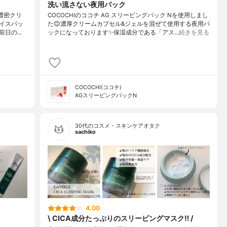
洗い流さない夜用パック
✨濃密クリ
COCOCHIのココチ AG スリーピングパック Nを使用しまし
イスパッ
た😊濃厚クリームカプセル&ジェルを混ぜて使用する夜用パ
前日の…
ックになっております✨保湿成分である「アス…
続きを見る
COCOCHI(ココチ)
AGスリーピングパックN
30代のコスメ・スキンケアオタク
sachiko
4.00
\ CICA成分たっぷりのスリーピングマスク‼︎ /