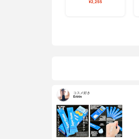
¥2,255
コスメ好き
Eririn