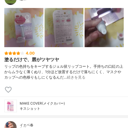
4.00
塗るだけで、唇がツヤツヤ
リップの色持ちをキープするジェル状リップコート。手持ちの口紅の上
からムラなく薄くぬり、1分ほど放置するだけで落ちにくく、マスクや
カップへの色移りもしにくなるんだ…
続きを見る
MAKE COVER(メイクカバー)
キスショット
イエベ春