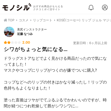
おすすめ商品がもらえる
クチコミポイ活サイト
TOP
コスメ
リップコート
KOSÉ(コーセー) リップ ジェル マジッ
美尻インストラクター
近藤 なつみ
2.00
更新日時：6ヶ月以上前
シワがちょっと気になる…
ドラッグストアなどでよく見かける商品だったので気にな
ってました！
マスクやコップにリップがつくのが嫌でついに購入?
コップなどへのリップの付きはかなり減ったし！リップの
色持ちもよくなりました！
塗った直後はツヤがでてぷるぷるでかわいいのですが、時
間が経つにつれ乾燥して唇がシワシワに…