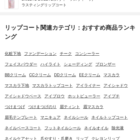
ラスティングリップコート
リップコート関連カテゴリ：おすすめ商品ランキ
ング
化粧下地
ファンデーション
チーク
コンシーラー
フェイスパウダー
ハイライト
シェーディング
ブロンザー
BBクリーム
CCクリーム
DDクリーム
EEクリーム
マスカラ
マスカラ下地
マスカラトップコート
アイライナー
アイシャドウ
アイシャドウベース
アイブロウ
ホットビューラー
アイプチ
つけまつげ
つけまつげのり
眉ティント
眉マスカラ
眉毛テンプレート
マニキュア
ネイルシール
ネイルトップコート
ネイルベースコート
フットネイルシール
ネイルオイル
除光液
ネイルケアセット
爪やすり・爪磨き
リップ
クレヨンリップ