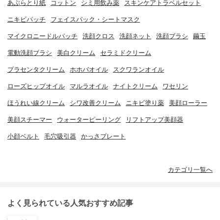
あぶらとり紙
コットン
シミ用飲み薬
スキンケアトラベルセット
ニキビパッチ
フェイスパック・シートマスク
マイクロニードルパッチ
洗顔クロス
洗顔ネット
洗顔ブラシ
繭玉
電動洗顔ブラシ
美白クリーム
セラミドクリーム
プラセンタクリーム
ホホバオイル
スクワランオイル
ローズヒップオイル
マルラオイル
ナイトクリーム
ワセリン
ほうれい線クリーム
シワ改善クリーム
ニキビ塗り薬
美顔ローラー
美顔スチーマー
ウォーターピーリング
リフトアップ美顔器
小顔ベルト
毛穴吸引器
かっさプレート
カテゴリ一覧へ
よく見られている人気おすすめ記事