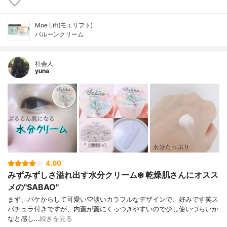
Moe Lift(モエリフト)
バルーンクリーム
社会人
yuna
4.00
みずみずしさ溢れ出す水分クリーム❄️ 乾燥肌さんにオスス
メの"SABAO"
まず、パケからして可愛い♡淡いカラフルなデザインで、好みです笑ス
パチュラ付きですが、内蓋が蓋にくっつきやすいので少し使いづらいか
なと感し…
続きを見る