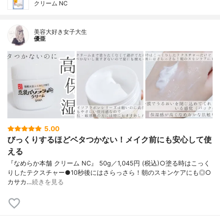
クリーム NC
美容大好き女子大生
優亜
5.00
びっくりするほどベタつかない！メイク前にも安心して使
える
『なめらか本舗 クリーム NC』 50g／1,045円 (税込)○塗る時はこっく
りしたテクスチャー●10秒後にはさらっさら！朝のスキンケアにも◎○
カサカ…
続きを見る