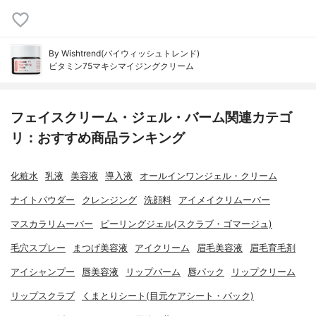
By Wishtrend(バイウィッシュトレンド)
ビタミン75マキシマイジングクリーム
フェイスクリーム・ジェル・バーム関連カテゴ
リ：おすすめ商品ランキング
化粧水
乳液
美容液
導入液
オールインワンジェル・クリーム
ナイトパウダー
クレンジング
洗顔料
アイメイクリムーバー
マスカラリムーバー
ピーリングジェル(スクラブ・ゴマージュ)
毛穴スプレー
まつげ美容液
アイクリーム
眉毛美容液
眉毛育毛剤
アイシャンプー
唇美容液
リップバーム
唇パック
リップクリーム
リップスクラブ
くまとりシート(目元ケアシート・パック)