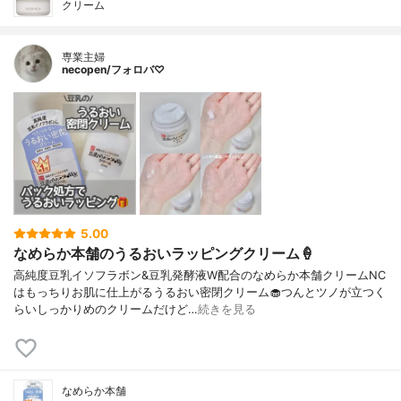
クリーム
専業主婦
necopen/フォロバ♡
5.00
なめらか本舗のうるおいラッピングクリーム🍦
高純度豆乳イソフラボン&豆乳発酵液W配合のなめらか本舗クリームNC
はもっちりお肌に仕上がるうるおい密閉クリーム🧁つんとツノが立つく
らいしっかりめのクリームだけど…
続きを見る
なめらか本舗