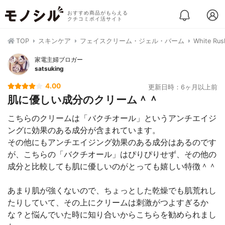
おすすめ商品がもらえる
クチコミポイ活サイト
TOP
スキンケア
フェイスクリーム・ジェル・バーム
White 
家電主婦ブロガー
satsuking
4.00
更新日時：6ヶ月以上前
肌に優しい成分のクリーム＾＾
こちらのクリームは「バクチオール」というアンチエイジ
ングに効果のある成分が含まれています。
その他にもアンチエイジング効果のある成分はあるのです
が、こちらの「バクチオール」はぴりぴりせず、その他の
成分と比較しても肌に優しいのがとっても嬉しい特徴＾＾
あまり肌が強くないので、ちょっとした乾燥でも肌荒れし
たりしていて、その上にクリームは刺激がつよすぎるか
な？と悩んでいた時に知り合いからこちらを勧められまし