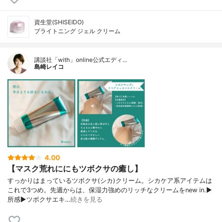
資生堂(SHISEIDO)
ブライトニング ジェル クリーム
講談社「with」online公式エディ…
島崎レイコ
4.00
【マスク荒れににもツボクサの癒し】
すっかりはまっているツボクサ(シカ)クリーム。シカケア系アイテムは
これで3つめ。先週からは、保湿力強めのリッチなクリームをnew in.▶︎
所感▶︎ツボクサエキ…
続きを見る