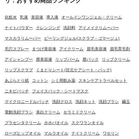
リ：おすすめ商品ランキング
化粧水
乳液
美容液
導入液
オールインワンジェル・クリーム
ナイトパウダー
クレンジング
洗顔料
アイメイクリムーバー
マスカラリムーバー
ピーリングジェル(スクラブ・ゴマージュ)
毛穴スプレー
まつげ美容液
アイクリーム
眉毛美容液
眉毛育毛剤
アイシャンプー
唇美容液
リップバーム
唇パック
リップクリーム
リップスクラブ
くまとりシート(目元ケアシート・パック)
あぶらとり紙
コットン
シミ用飲み薬
スキンケアトラベルセット
ニキビパッチ
フェイスパック・シートマスク
マイクロニードルパッチ
洗顔クロス
洗顔ネット
洗顔ブラシ
繭玉
電動洗顔ブラシ
美白クリーム
セラミドクリーム
プラセンタクリーム
ホホバオイル
スクワランオイル
ローズヒップオイル
マルラオイル
ナイトクリーム
ワセリン