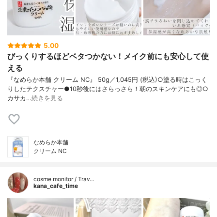
5.00
びっくりするほどベタつかない！メイク前にも安心して使
える
『なめらか本舗 クリーム NC』 50g／1,045円 (税込)○塗る時はこっく
りしたテクスチャー●10秒後にはさらっさら！朝のスキンケアにも◎○
カサカ…
続きを見る
なめらか本舗
クリーム NC
cosme monitor / Trav…
kana_cafe_time