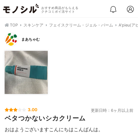
おすすめ商品がもらえる
クチコミポイ活サイト
TOP
スキンケア
フェイスクリーム・ジェル・バーム
A'pieu
まあちゃむ
3.00
更新日時：6ヶ月以上前
ベタつかないシカクリーム
おはようございますこんにちはこんばんは。