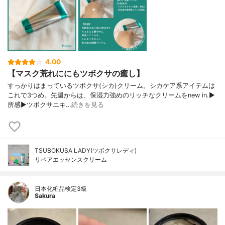
4.00
【マスク荒れににもツボクサの癒し】
すっかりはまっているツボクサ(シカ)クリーム。シカケア系アイテムは
これで3つめ。先週からは、保湿力強めのリッチなクリームをnew in.▶︎
所感▶︎ツボクサエキ…
続きを見る
TSUBOKUSA LADY(ツボクサレディ)
リペアエッセンスクリーム
日本化粧品検定3級
Sakura