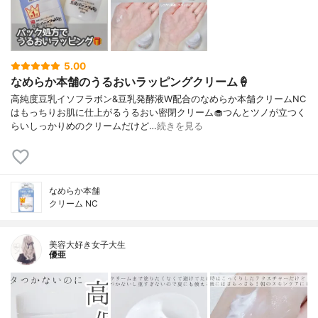
5.00
なめらか本舗のうるおいラッピングクリーム🍦
高純度豆乳イソフラボン&豆乳発酵液W配合のなめらか本舗クリームNC
はもっちりお肌に仕上がるうるおい密閉クリーム🧁つんとツノが立つく
らいしっかりめのクリームだけど…
続きを見る
なめらか本舗
クリーム NC
美容大好き女子大生
優亜