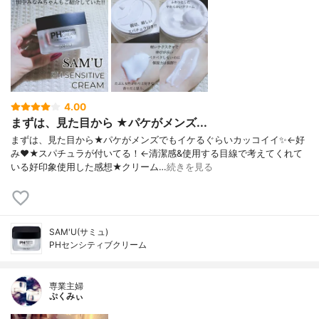
4.00
まずは、見た目から ★パケがメンズ...
まずは、見た目から★パケがメンズでもイケるぐらいカッコイイ✨←好
み❤★スパチュラが付いてる！←清潔感&使用する目線で考えてくれて
いる好印象使用した感想★クリーム…
続きを見る
SAM'U(サミュ)
PHセンシティブクリーム
専業主婦
ぷくみぃ