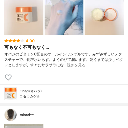
4.00
可もなく不可もなく…
オバジのビタミンC配合のオールインワンゲルです。みずみずしいテク
スチャーで、化粧水いらず。よくのびて潤います。乾くまでは少しペタ
ッとしますが、すぐにサラサラにな…
続きを見る
Obagi(オバジ)
C セラムゲル
minori**