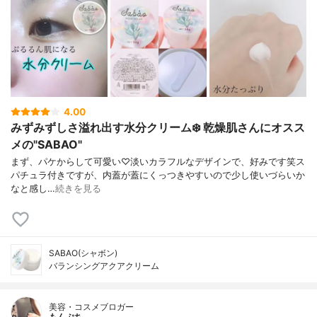
4.00
みずみずしさ溢れ出す水分クリーム❄️ 乾燥肌さんにオスス
メの"SABAO"
まず、パケからして可愛い♡淡いカラフルなデザインで、好みです笑ス
パチュラ付きですが、内蓋が蓋にくっつきやすいので少し使いづらいか
なと感し…
続きを見る
SABAO(シャボン)
バランシングアクアクリーム
美容・コスメブロガー
もんぷち