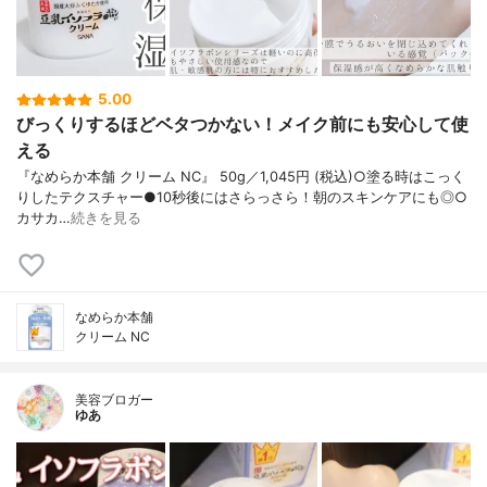
5.00
びっくりするほどベタつかない！メイク前にも安心して使
える
『なめらか本舗 クリーム NC』 50g／1,045円 (税込)○塗る時はこっく
りしたテクスチャー●10秒後にはさらっさら！朝のスキンケアにも◎○
カサカ…
続きを見る
なめらか本舗
クリーム NC
美容ブロガー
ゆあ