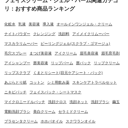
フェイスクリーム・ジェル・バーム関連カテゴ
リ：おすすめ商品ランキング
化粧水
乳液
美容液
導入液
オールインワンジェル・クリーム
ナイトパウダー
クレンジング
洗顔料
アイメイクリムーバー
マスカラリムーバー
ピーリングジェル(スクラブ・ゴマージュ)
毛穴スプレー
まつげ美容液
アイクリーム
眉毛美容液
眉毛育毛剤
アイシャンプー
唇美容液
リップバーム
唇パック
リップクリーム
リップスクラブ
くまとりシート(目元ケアシート・パック)
あぶらとり紙
コットン
シミ用飲み薬
スキンケアトラベルセット
ニキビパッチ
フェイスパック・シートマスク
マイクロニードルパッチ
洗顔クロス
洗顔ネット
洗顔ブラシ
繭玉
電動洗顔ブラシ
美白クリーム
セラミドクリーム
プラセンタクリーム
ホホバオイル
スクワランオイル