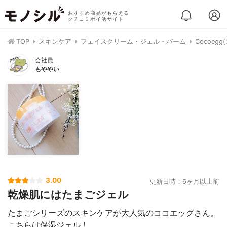
おすすめ商品がもらえる
クチコミポイ活サイト
TOP
スキンケア
フェイスクリーム・ジェル・バーム
Cocoeg
会社員
もややい
3.00
更新日時：6ヶ月以上前
乾燥肌にはたまごジェル
たまごシリーズのスキンケアが大人気のココエッグさん。
こちらは保湿ジェル！