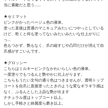
当に素敵だと思う……
★セミマット
ピンクがかったベージュ色の液体。
塗った直後は普通のマニキュアみたいにつやっとしている
けど、乾くと何も塗ってないみたいみたいな仕上がりに
っ…
色もつかず、艶もなく、爪の縦すじや凸凹だけが消えて自
爪感がすごいんです。
★グロッシー
こちらはミルキーピンクなかわいらしい色の液体。
一度塗りでもつるんと艶やかに仕上がります。
こちらもうたい文句の通り色はつきませんが、透明トップ
コートを自爪に直接塗ったときのような変なギラギラ感は
なく、ぷるんとした上品な艶が出ます
ナチュラル度はトップコート以上。
しかし手軽さと綺麗度ら磨き以上。