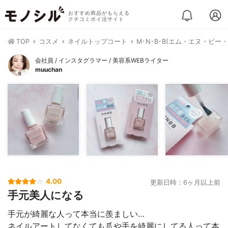
おすすめ商品がもらえる
クチコミポイ活サイト
TOP
コスメ
ネイルトップコート
M･N･B･B(エム・エヌ・ビー
会社員 / インスタグラマー / 美容系WEBライター
muuchan
4.00
更新日時：6ヶ月以上前
手元美人になる
手元が綺麗な人って本当に羨ましい…
ネイルアートしてなくても爪や手を綺麗にしてる人って本