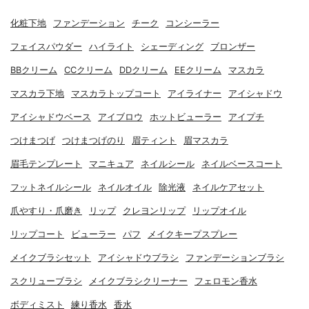
化粧下地
ファンデーション
チーク
コンシーラー
フェイスパウダー
ハイライト
シェーディング
ブロンザー
BBクリーム
CCクリーム
DDクリーム
EEクリーム
マスカラ
マスカラ下地
マスカラトップコート
アイライナー
アイシャドウ
アイシャドウベース
アイブロウ
ホットビューラー
アイプチ
つけまつげ
つけまつげのり
眉ティント
眉マスカラ
眉毛テンプレート
マニキュア
ネイルシール
ネイルベースコート
フットネイルシール
ネイルオイル
除光液
ネイルケアセット
爪やすり・爪磨き
リップ
クレヨンリップ
リップオイル
リップコート
ビューラー
パフ
メイクキープスプレー
メイクブラシセット
アイシャドウブラシ
ファンデーションブラシ
スクリューブラシ
メイクブラシクリーナー
フェロモン香水
ボディミスト
練り香水
香水