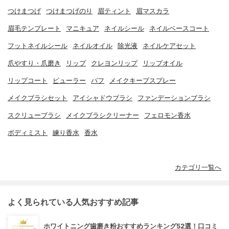
つけまつげ
つけまつげのり
眉ティント
眉マスカラ
眉毛テンプレート
マニキュア
ネイルシール
ネイルベースコート
フットネイルシール
ネイルオイル
除光液
ネイルケアセット
爪やすり・爪磨き
リップ
クレヨンリップ
リップオイル
リップコート
ビューラー
パフ
メイクキープスプレー
メイクブラシセット
アイシャドウブラシ
ファンデーションブラシ
スクリューブラシ
メイクブラシクリーナー
フェロモン香水
ボディミスト
練り香水
香水
カテゴリ一覧へ
よく見られている人気おすすめ記事
ホワイトニング歯磨き粉おすすめランキング52選！口コミ