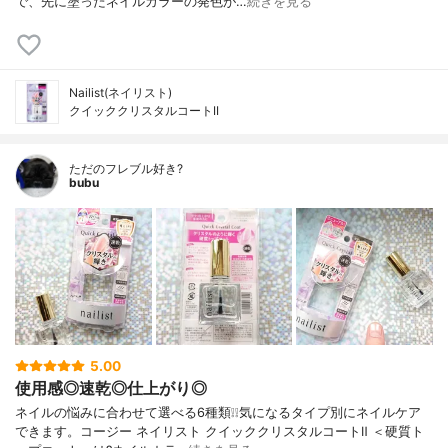
で、先に塗ったネイルカラーの発色が…
続きを見る
Nailist(ネイリスト)
クイッククリスタルコートII
ただのフレブル好き?
bubu
5.00
使用感◎速乾◎仕上がり◎
ネイルの悩みに合わせて選べる6種類❕❕気になるタイプ別にネイルケア
できます。コージー ネイリスト クイッククリスタルコートⅡ ＜硬質ト