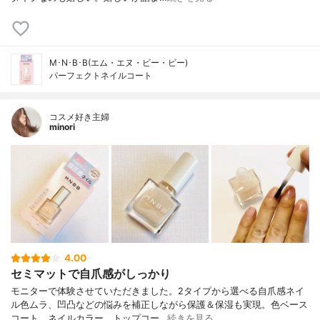
M･N･B･B(エム・エヌ・ビー・ビー)
パーフェクトネイルコート
コスメ好き主婦
minori
4.00
セミマットで自爪感がしっかり
モニターで体験させていただきました。2タイプから選べる自爪感ネイ
ル色ムラ、凹凸などの悩みを補正しながら保護＆保湿も実現。色ベース
コート、ネイルカラー、トップコー…
続きを見る