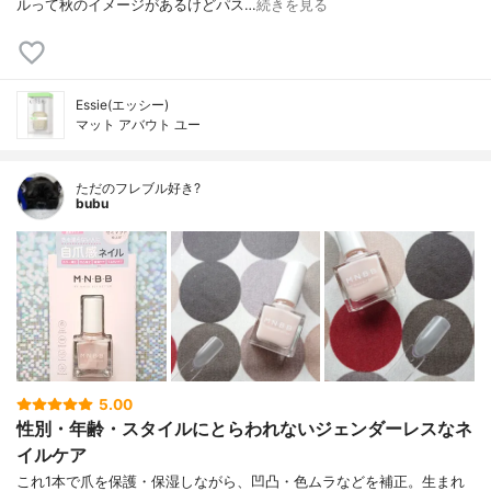
ルって秋のイメージがあるけどパス…
続きを見る
Essie(エッシー)
マット アバウト ユー
ただのフレブル好き?
bubu
5.00
性別・年齢・スタイルにとらわれないジェンダーレスなネ
イルケア
これ1本で爪を保護・保湿しながら、凹凸・色ムラなどを補正。生まれ