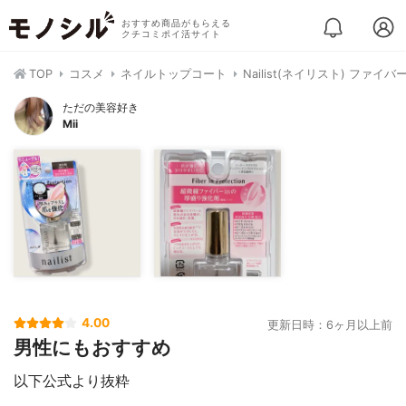
おすすめ商品がもらえる
クチコミポイ活サイト
TOP
コスメ
ネイルトップコート
Nailist(ネイリスト) ファイ
ただの美容好き
Mii
4.00
更新日時：6ヶ月以上前
男性にもおすすめ
以下公式より抜粋
＿＿＿＿＿＿＿＿＿＿＿＿＿＿＿＿＿＿＿＿＿