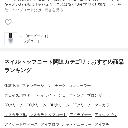
かるといわれるポリッシュも、これは"5～10分"で乾く印象でした。た
だ、トップコートだけ…
続きを見る
OPI(オーピーアイ)
トップコート
ネイルトップコート関連カテゴリ：おすすめ商品
ランキング
化粧下地
ファンデーション
チーク
コンシーラー
フェイスパウダー
ハイライト
シェーディング
ブロンザー
BBクリーム
CCクリーム
DDクリーム
EEクリーム
マスカラ
マスカラ下地
マスカラトップコート
アイライナー
アイシャドウ
アイシャドウベース
アイブロウ
ホットビューラー
アイプチ