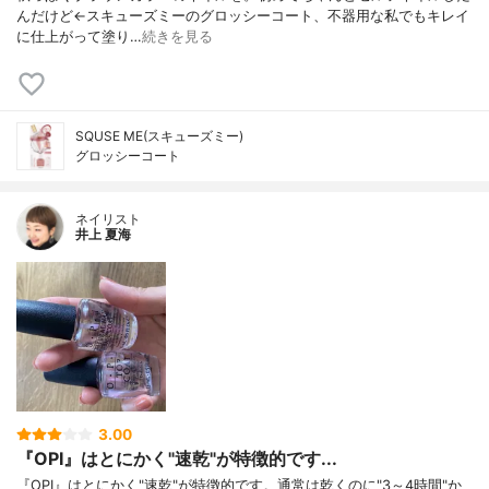
んだけど←スキューズミーのグロッシーコート、不器用な私でもキレイ
に仕上がって塗り…
続きを見る
SQUSE ME(スキューズミー)
グロッシーコート
ネイリスト
井上 夏海
3.00
『OPI』はとにかく"速乾"が特徴的です...
『OPI』はとにかく"速乾"が特徴的です。通常は乾くのに"3～4時間"か