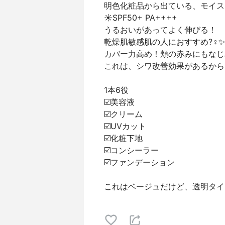
明色化粧品から出ている、モイス
☀️SPF50+ PA++++
うるおいがあってよく伸びる！
乾燥肌敏感肌の人におすすめ?‍♀️✨
カバー力高め！頬の赤みにもなじ
これは、シワ改善効果があるから
1本6役
☑️美容液
☑️クリーム
☑️UVカット
☑️化粧下地
☑️コンシーラー
☑️ファンデーション
これはベージュだけど、透明タイ