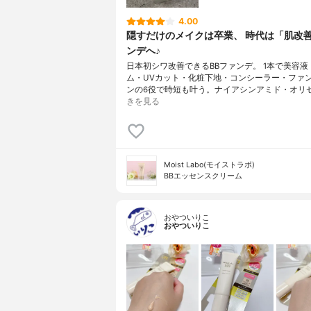
4.00
隠すだけのメイクは卒業、 時代は「肌改
ンデへ♪
日本初シワ改善できるBBファンデ。 1本で美容液
ム・UVカット・化粧下地・コンシーラー・ファ
ンの6役で時短も叶う。ナイアシンアミド・オリ
きを見る
Moist Labo(モイストラボ)
BBエッセンスクリーム
おやついりこ
おやついりこ