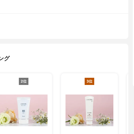
ング
2位
3位