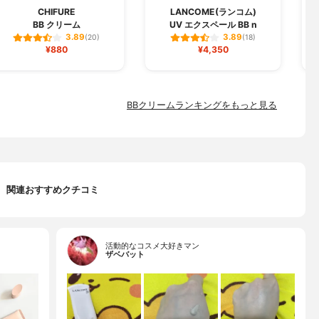
CHIFURE
LANCOME(ランコム)
BB クリーム
UV エクスペール BB n
3.89
3.89
(20)
(18)
¥880
¥4,350
BBクリームランキングをもっと見る
関連おすすめクチコミ
活動的なコスメ大好きマン
ザベバット