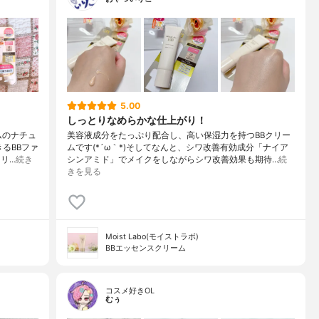
5.00
しっとりなめらかな仕上がり！
ムのナチュ
美容液成分をたっぷり配合し、高い保湿力を持つBBクリー
るBBファ
ムです(*´ω｀*)そしてなんと、シワ改善有効成分「ナイア
リ…
続き
シンアミド」でメイクをしながらシワ改善効果も期待…
続
きを見る
Moist Labo(モイストラボ)
BBエッセンスクリーム
コスメ好きOL
むぅ