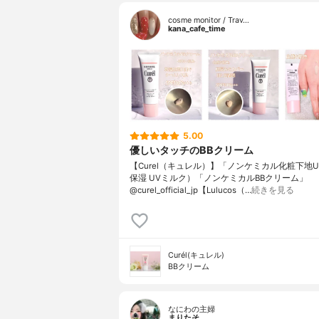
cosme monitor / Trav…
kana_cafe_time
5.00
優しいタッチのBBクリーム
【Curel（キュレル）】「ノンケミカル化粧下地U
保湿 UVミルク）「ノンケミカルBBクリーム」
@curel_official_jp【Lulucos（…
続きを見る
Curél(キュレル)
BBクリーム
なにわの主婦
まりたそ