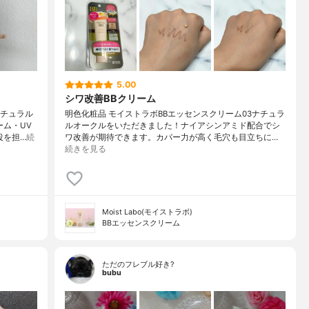
5.00
シワ改善BBクリーム
ナチュラル
明色化粧品 モイストラボBBエッセンスクリーム03ナチュラ
ーム・UV
ルオークルをいただきました！ナイアシンアミド配合でシ
役を担…
続
ワ改善が期待できます。カバー力が高く毛穴も目立ちに…
続きを見る
Moist Labo(モイストラボ)
BBエッセンスクリーム
ただのフレブル好き?
bubu