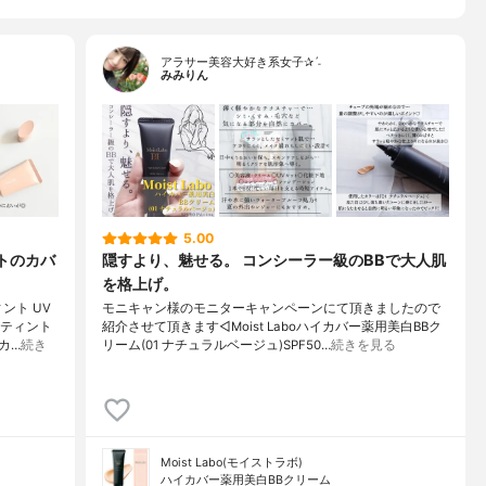
アラサー美容大好き系女子✰ˊ˗
みみりん
5.00
トのカバ
隠すより、魅せる。 コンシーラー級のBBで大人肌
を格上げ。
ント UV
モニキャン様のモニターキャンペーンにて頂きましたので
Bティント
紹介させて頂きます◁Moist Laboハイカバー薬用美白BBク
カ…
続き
リーム(01 ナチュラルベージュ)SPF50…
続きを見る
Moist Labo(モイストラボ)
ハイカバー薬用美白BBクリーム