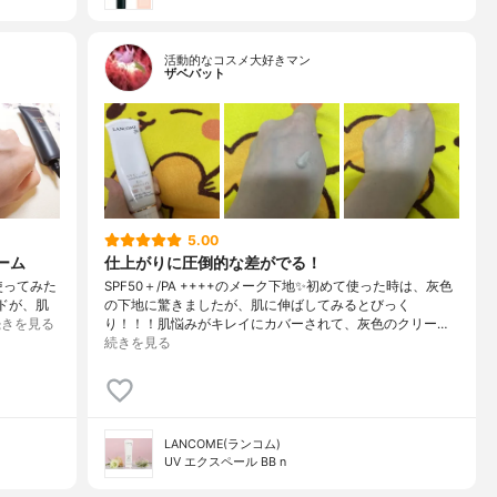
活動的なコスメ大好きマン
ザベバット
5.00
ーム
仕上がりに圧倒的な差がでる！
使ってみた
SPF50＋/PA ++++のメーク下地✨初めて使った時は、灰色
ミドが、肌
の下地に驚きましたが、肌に伸ばしてみるとびっく
続きを見る
り！！！肌悩みがキレイにカバーされて、灰色のクリー…
続きを見る
LANCOME(ランコム)
UV エクスペール BB n