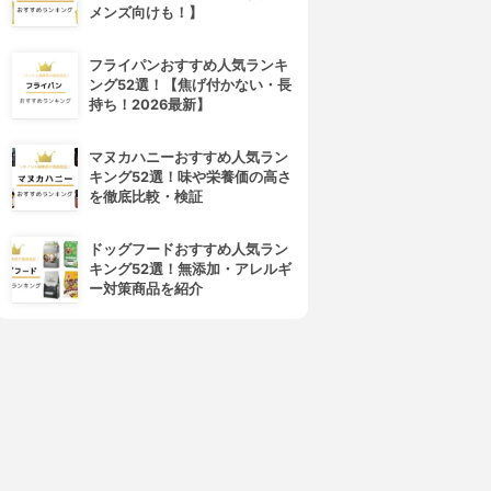
メンズ向けも！】
フライパンおすすめ人気ランキ
ング52選！【焦げ付かない・長
持ち！2026最新】
マヌカハニーおすすめ人気ラン
キング52選！味や栄養価の高さ
Curél(キュレル)
freeplus(フリープラス)
を徹底比較・検証
BBクリーム
マイルドBBクリーム
3.89
3.89
(11)
(4)
ドッグフードおすすめ人気ラン
¥1,200
¥2,099
キング52選！無添加・アレルギ
ー対策商品を紹介