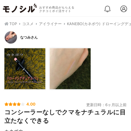
おすすめ商品がもらえる
クチコミポイ活サイト
TOP
コスメ
アイライナー
KANEBO(カネボウ) ドローイング
なつみさん
4.00
更新日時：6ヶ月以上前
コンシーラーなしでクマをナチュラルに目
立たなくできる