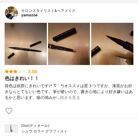
サロンスタイリスト&ヘアメイク
yamazoe
3.00
色はきれい！！
発色は抜群にきれいです(*´∇｀*)オススメは星３つですが、漆黒がお好
きならとてもいい色です。筆が硬いので、書き心地により好き嫌いはあ
るかと思います。瞼の弛みが…
続きを見る
Dior(ディオール)
ショウ カラー グラフィスト