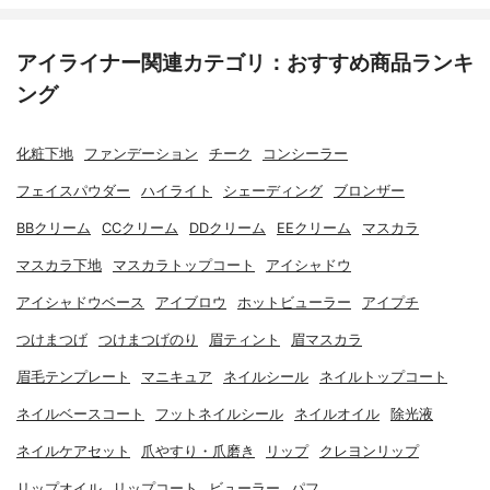
アイライナー関連カテゴリ：おすすめ商品ランキ
ング
化粧下地
ファンデーション
チーク
コンシーラー
フェイスパウダー
ハイライト
シェーディング
ブロンザー
BBクリーム
CCクリーム
DDクリーム
EEクリーム
マスカラ
マスカラ下地
マスカラトップコート
アイシャドウ
アイシャドウベース
アイブロウ
ホットビューラー
アイプチ
つけまつげ
つけまつげのり
眉ティント
眉マスカラ
眉毛テンプレート
マニキュア
ネイルシール
ネイルトップコート
ネイルベースコート
フットネイルシール
ネイルオイル
除光液
ネイルケアセット
爪やすり・爪磨き
リップ
クレヨンリップ
リップオイル
リップコート
ビューラー
パフ