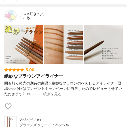
コスメ好き₍ᐢ.ˬ.ᐢ₎
ここあ
5.00
絶妙なブラウンアイライナー
間も無く発売の期待の商品✨絶妙なブラウンのぺんしるアイライナー登
場✨✨.今回はプレゼントキャンペーンに当選したのでレビューさせてい
ただきます?..✄------…
続きを見る
Visée(ヴィセ)
ブラウンズ クリーミィ ペンシル