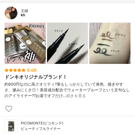
主婦
kh
5.00
ドンキオリジナルブランド！
約600円なのに高クオリティ?筆もしっかりしていて発色、描きやす
さ、滲みにくさ◎！美容成分配合でウォータープルーフという文句なし
のアイライナー??お湯でオフだけ…
続きを見る
PICOMONTE(ピコモンテ)
ビューティフルライナー