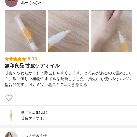
みーさん¨̮⸝⋆
5.00
無印良品 甘皮ケアオイル
甘皮をやわらかくして除去しやすくします。とろみがあるので垂れにく
く、爪に優しい植物性オイルを配合しました。指先にも使いやすいペン
型容器です。☑︎カミツレ花エキス…
続きを見る
無印良品(MUJI)
甘皮ケアオイル
コスメ好き主婦