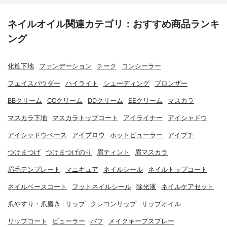
ネイルオイル関連カテゴリ：おすすめ商品ランキ
ング
化粧下地
ファンデーション
チーク
コンシーラー
フェイスパウダー
ハイライト
シェーディング
ブロンザー
BBクリーム
CCクリーム
DDクリーム
EEクリーム
マスカラ
マスカラ下地
マスカラトップコート
アイライナー
アイシャドウ
アイシャドウベース
アイブロウ
ホットビューラー
アイプチ
つけまつげ
つけまつげのり
眉ティント
眉マスカラ
眉毛テンプレート
マニキュア
ネイルシール
ネイルトップコート
ネイルベースコート
フットネイルシール
除光液
ネイルケアセット
爪やすり・爪磨き
リップ
クレヨンリップ
リップオイル
リップコート
ビューラー
パフ
メイクキープスプレー