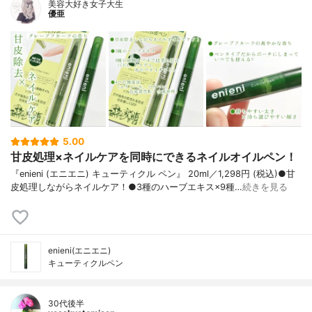
美容大好き女子大生
優亜
5.00
甘皮処理×ネイルケアを同時にできるネイルオイルペン！
『enieni (エニエニ) キューティクル ペン』 20ml／1,298円 (税込)●甘
皮処理しながらネイルケア！●3種のハーブエキス×9種…
続きを見る
enieni(エニエニ)
キューティクルペン
30代後半