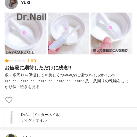
YUKI
1.00
お値段に期待しただけに残念!!
爪・爪周りを保湿してꔛ‬美しくつややかに保つネイルオイル✨･･
⋈･-･･--･⋈･-･･--･⋈･-･･--･⋈･-･･--･⋈･･爪・爪周りの乾燥をしっ
かり保…
続きを見る
Dr.Nail(ドクターネイル)
デイケアオイル