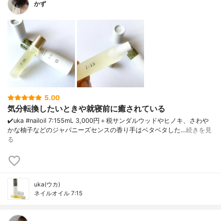
かず
5.00
気分転換したいときや就寝前に癒されている
✔️uka #nailoil 7:15 5mL 3,000円＋税 サンダルウッドやヒノキ、さわや
かな柚子などのジャパニーズセンスの香り 手はベタベタした…
続きを見
る
uka(ウカ)
ネイルオイル 7:15