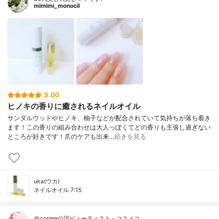
mimimi_monocil
5.00
ヒノキの香りに癒されるネイルオイル
サンダルウッドやヒノキ、柚子などが配合されていて気持ちが落ち着き
ます！この香りの組み合わせは大人っぽくてどの香りも主張し過ぎない
ところが好きです！爪のケアも出来…
続きを見る
uka(ウカ)
ネイルオイル 7:15
＠cosme公認ビューティスト・コスメコ…