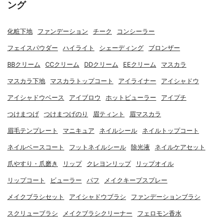
ング
化粧下地
ファンデーション
チーク
コンシーラー
フェイスパウダー
ハイライト
シェーディング
ブロンザー
BBクリーム
CCクリーム
DDクリーム
EEクリーム
マスカラ
マスカラ下地
マスカラトップコート
アイライナー
アイシャドウ
アイシャドウベース
アイブロウ
ホットビューラー
アイプチ
つけまつげ
つけまつげのり
眉ティント
眉マスカラ
眉毛テンプレート
マニキュア
ネイルシール
ネイルトップコート
ネイルベースコート
フットネイルシール
除光液
ネイルケアセット
爪やすり・爪磨き
リップ
クレヨンリップ
リップオイル
リップコート
ビューラー
パフ
メイクキープスプレー
メイクブラシセット
アイシャドウブラシ
ファンデーションブラシ
スクリューブラシ
メイクブラシクリーナー
フェロモン香水