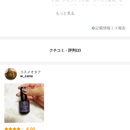
子油、レモングラス油、ユーカリ葉油、セ
イヨウハッカ油、ライム油、バクホウシア
シトリオドラ葉油
もっと見る
記載情報ミス報告
クチコミ・評判(2)
コスメオタク
w_cana
4.00