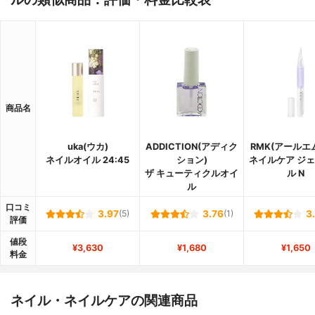
商品名
uka(ウカ)
ADDICTION(アディク
RMK(アールエ
ネイルオイル 24:45
ション)
ネイルケア ジ
ザ キューティクルオイ
ル N
ル
口コミ
3.97
(5)
3.76
(1)
3
評価
値段
¥3,630
¥1,680
¥1,650
料金
ネイル・ネイルケアの関連商品