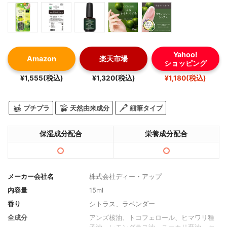
Yahoo!
Amazon
楽天市場
ショッピング
¥1,555(税込)
¥1,320(税込)
¥1,180(税込)
プチプラ
天然由来成分
細筆タイプ
保湿成分配合
栄養成分配合
メーカー会社名
株式会社ディー・アップ
内容量
15ml
香り
シトラス、ラベンダー
全成分
アンズ核油、トコフェロール、ヒマワリ種