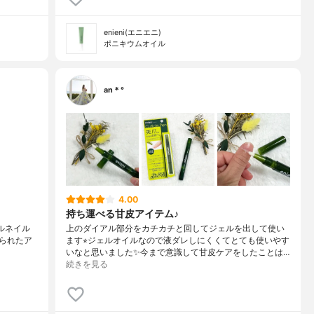
enieni(エニエニ)
ポニキウムオイル
an＊°
4.00
持ち運べる甘皮アイテム♪
オイルネイル
上のダイアル部分をカチカチと回してジェルを出して使い
られたア
ます⭐︎ジェルオイルなので液ダレしにくくてとても使いやす
いなと思いました✨今まで意識して甘皮ケアをしたことは…
続きを見る