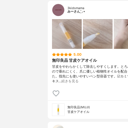
3kidsmama
みーさん¨̮⸝⋆
5.00
無印良品 甘皮ケアオイル
甘皮をやわらかくして除去しやすくします。とろ
ので垂れにくく、爪に優しい植物性オイルを配合
た。指先にも使いやすいペン型容器です。☑︎カミ
キス…
続きを見る
無印良品(MUJI)
甘皮ケアオイル