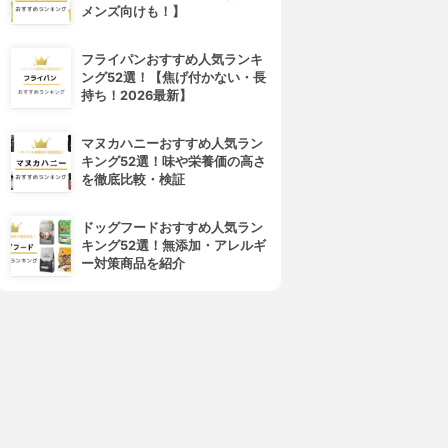
メンズ向けも！】
4位
5位
フライパンおすすめ人気ランキ
ング52選！【焦げ付かない・長
持ち！2026最新】
マヌカハニーおすすめ人気ラン
キング52選！味や栄養価の高さ
を徹底比較・検証
ドッグフードおすすめ人気ラン
キング52選！無添加・アレルギ
&nail(アンドネイル)
GROWN CARE(グロウンケア)
ー対策商品を紹介
オーガニックブレンドオイル
キューティクルケアオイル
3.91
3.90
(4)
(13)
¥1,760
¥2,090