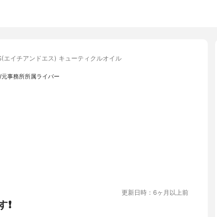
S(エイチアンドエス) キューティクルオイル
員/元事務所所属ライバー
更新日時：6ヶ月以上前
す❗