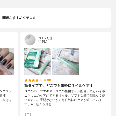
関連おすすめクチコミ
コスメ好き
いさぱ
4.00
筆タイプで、どこでも気軽にネイルケア！
ガンコスメ
３つのハーブエキス、９つの植物オイル配合。爪とハイポ
美容液
ニキウムのケアができるオイル。ソフトな筆で刺激なく使
…
続きを
いやすい。手間がないから毎日気軽にケアが続いていま
す。水…
続きを見る