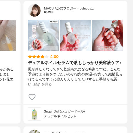
MAQUIA公式ブロガー・Lulucos…
DOME
4.00
デュアルネイルセラムで爪もしっかり美容液ケア♪
みがある
風が冷たくなってきて乾燥も気になる時期ですね。こんな
しまし
季節により気をつけたいのが指先の保湿⭐︎指先って結構見ら
ツレ花エ
れてるんですよね🤔カサカサしてたりすると手触りも悪
い…
続きを見る
Sugar Doll(シュガードール)
デュアルネイルセラム