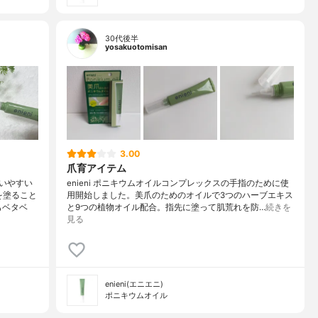
30代後半
yosakuotomisan
3.00
爪育アイテム
いやすい
enieni ポニキウムオイルコンプレックスの手指のために使
を塗ること
用開始しました。美爪のためのオイルで3つのハーブエキス
もベタベ
と9つの植物オイル配合。指先に塗って肌荒れを防…
続きを
見る
enieni(エニエニ)
ポニキウムオイル