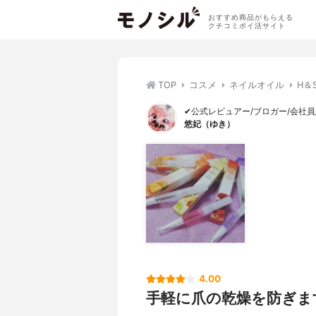
おすすめ商品がもらえる
クチコミポイ活サイト
TOP
コスメ
ネイルオイル
H＆
✔公式レビュアー/ブロガー/会社
悠妃（ゆき）
4.00
手軽に爪の乾燥を防ぎま