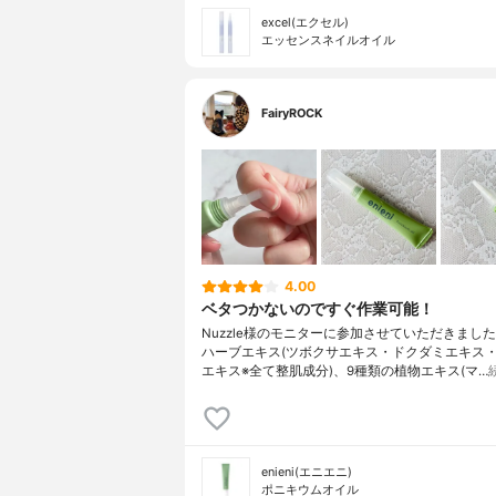
excel(エクセル)
エッセンスネイルオイル
FairyROCK
4.00
ベタつかないのですぐ作業可能！
Nuzzle様のモニターに参加させていただきました
ハーブエキス(ツボクサエキス・ドクダミエキス
エキス※全て整肌成分)、9種類の植物エキス(マ…
enieni(エニエニ)
ポニキウムオイル