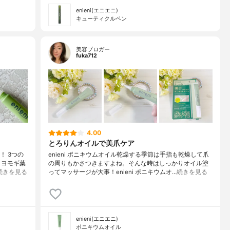
enieni(エニエニ)
キューティクルペン
美容ブロガー
fuka712
4.00
とろりんオイルで美爪ケア
！ 3つの
enieni ポニキウムオイル乾燥する季節は手指も乾燥して爪
・ヨモギ葉
の周りもかさつきますよね。そんな時はしっかりオイル塗
続きを見る
ってマッサージが大事！enieni ポニキウムオ…
続きを見る
enieni(エニエニ)
ポニキウムオイル