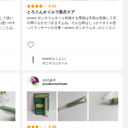
4.00
とろりんオイルで美爪ケア
して使い
enieni ポニキウムオイル乾燥する季節は手指も乾燥して爪
も使いやす
の周りもかさつきますよね。そんな時はしっかりオイル塗
たことは…
ってマッサージが大事！enieni ポニキウムオ…
続きを見る
enieni(エニエニ)
ポニキウムオイル
30代後半
yosakuotomisan
3.00