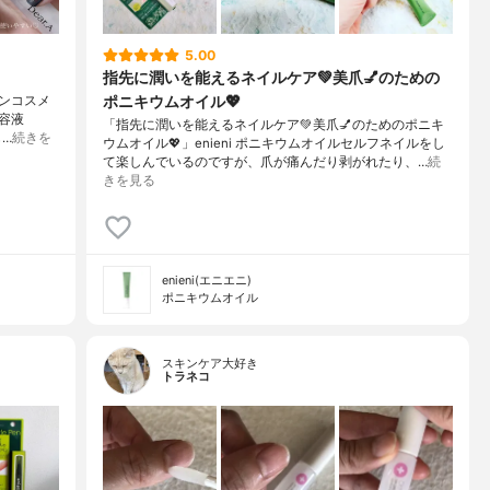
5.00
指先に潤いを能えるネイルケア💚美爪💅のための
ポニキウムオイル💖
ガンコスメ
美容液
「指先に潤いを能えるネイルケア💚美爪💅のためのポニキ
…
続きを
ウムオイル💖」enieni ポニキウムオイルセルフネイルをし
て楽しんでいるのですが、爪が痛んだり剥がれたり、…
続
きを見る
enieni(エニエニ)
ポニキウムオイル
スキンケア大好き
トラネコ