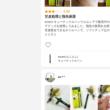
3.00
甘皮処理と指先保湿
enieni キューティクルペンウエルシアで販売中
アグッズを使用してみました。指先の肌荒れを防
甘皮除去できるオイルペンで、ソフトチップなの
きを見る
enieni(エニエニ)
キューティクルペン
an＊°