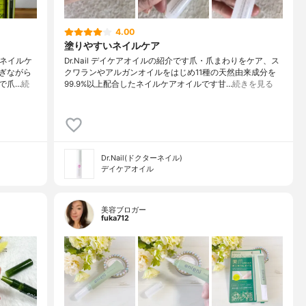
4.00
塗りやすいネイルケア
のネイルケ
Dr.Nail デイケアオイルの紹介です爪・爪まわりをケア、ス
ぎながら
クワランやアルガンオイルをはじめ11種の天然由来成分を
で爪…
続
99.9%以上配合したネイルケアオイルです甘…
続きを見る
Dr.Nail(ドクターネイル)
デイケアオイル
美容ブロガー
fuka712