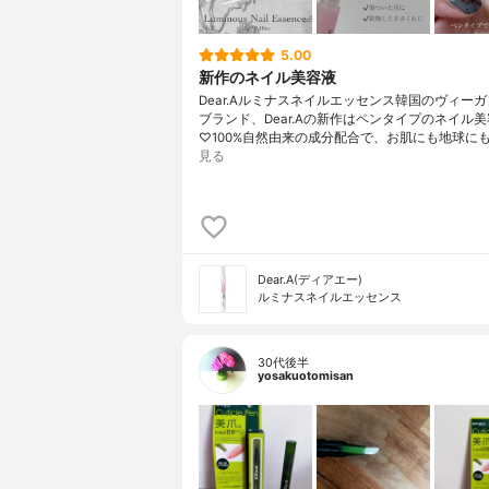
5.00
新作のネイル美容液
Dear.Aルミナスネイルエッセンス韓国のヴィー
ブランド、Dear.Aの新作はペンタイプのネイル
♡100%自然由来の成分配合で、お肌にも地球にも
見る
Dear.A(ディアエー)
ルミナスネイルエッセンス
30代後半
yosakuotomisan