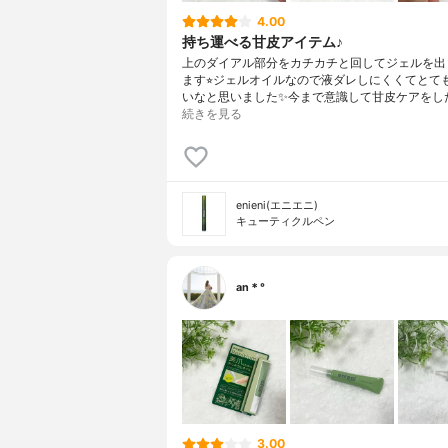
4.00
持ち運べる甘皮アイテム♪
上のダイアル部分をカチカチと回してジェルを出
ます⭐︎ジェルオイルなので液ダレしにくくてとて
いなと思いました✨今まで意識して甘皮ケアをし
続きを見る
enieni(エニエニ)
キューティクルペン
an＊°
3.00