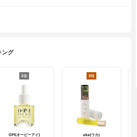
キング
2位
3位
OPI(オーピーアイ)
uka(ウカ)