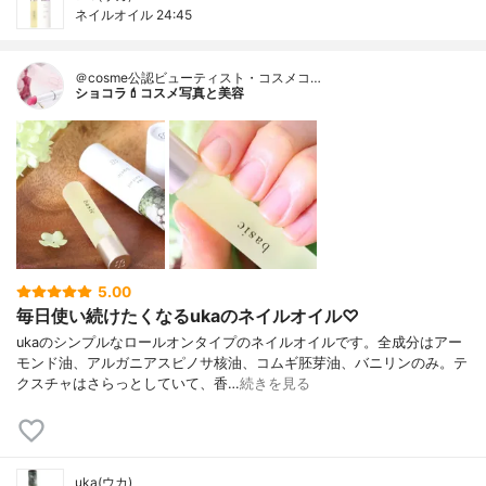
ネイルオイル 24:45
＠cosme公認ビューティスト・コスメコ…
ショコラ💄コスメ写真と美容
5.00
毎日使い続けたくなるukaのネイルオイル♡
ukaのシンプルなロールオンタイプのネイルオイルです。全成分はアー
モンド油、アルガニアスピノサ核油、コムギ胚芽油、バニリンのみ。テ
クスチャはさらっとしていて、香…
続きを見る
uka(ウカ)