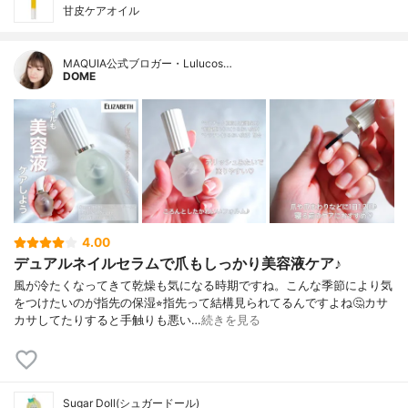
甘皮ケアオイル
MAQUIA公式ブロガー・Lulucos…
DOME
4.00
デュアルネイルセラムで爪もしっかり美容液ケア♪
風が冷たくなってきて乾燥も気になる時期ですね。こんな季節により気
をつけたいのが指先の保湿⭐︎指先って結構見られてるんですよね🤔カサ
カサしてたりすると手触りも悪い…
続きを見る
Sugar Doll(シュガードール)