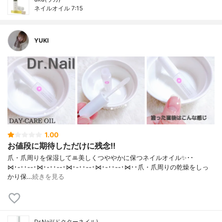
ネイルオイル 7:15
YUKI
1.00
お値段に期待しただけに残念!!
爪・爪周りを保湿してꔛ‬美しくつややかに保つネイルオイル✨･･
⋈･-･･--･⋈･-･･--･⋈･-･･--･⋈･-･･--･⋈･･爪・爪周りの乾燥をしっ
かり保…
続きを見る
Dr.Nail(ドクターネイル)