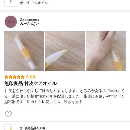
ポニキウムオイル
3kidsmama
みーさん¨̮⸝⋆
5.00
無印良品 甘皮ケアオイル
甘皮をやわらかくして除去しやすくします。とろみがあるので垂れにく
く、爪に優しい植物性オイルを配合しました。指先にも使いやすいペン
型容器です。☑︎カミツレ花エキス…
続きを見る
無印良品(MUJI)