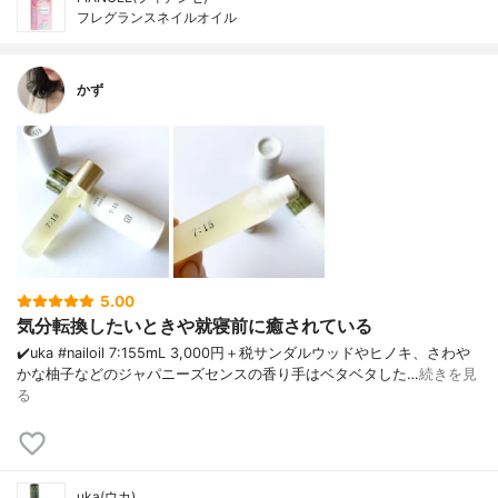
フレグランスネイルオイル
かず
5.00
気分転換したいときや就寝前に癒されている
✔️uka #nailoil 7:15 5mL 3,000円＋税 サンダルウッドやヒノキ、さわや
かな柚子などのジャパニーズセンスの香り 手はベタベタした…
続きを見
る
uka(ウカ)