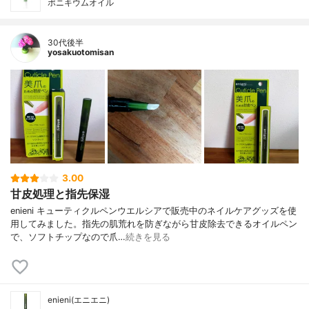
ポニキウムオイル
30代後半
yosakuotomisan
3.00
甘皮処理と指先保湿
enieni キューティクルペンウエルシアで販売中のネイルケアグッズを使
用してみました。指先の肌荒れを防ぎながら甘皮除去できるオイルペン
で、ソフトチップなので爪…
続きを見る
enieni(エニエニ)