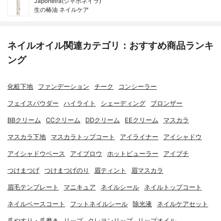
Japoneira(ジャポネイラ)
生の椿油 ネイルケア
ネイルオイル関連カテゴリ：おすすめ商品ランキ
ング
化粧下地
ファンデーション
チーク
コンシーラー
フェイスパウダー
ハイライト
シェーディング
ブロンザー
BBクリーム
CCクリーム
DDクリーム
EEクリーム
マスカラ
マスカラ下地
マスカラトップコート
アイライナー
アイシャドウ
アイシャドウベース
アイブロウ
ホットビューラー
アイプチ
つけまつげ
つけまつげのり
眉ティント
眉マスカラ
眉毛テンプレート
マニキュア
ネイルシール
ネイルトップコート
ネイルベースコート
フットネイルシール
除光液
ネイルケアセット
爪やすり・爪磨き
リップ
クレヨンリップ
リップオイル