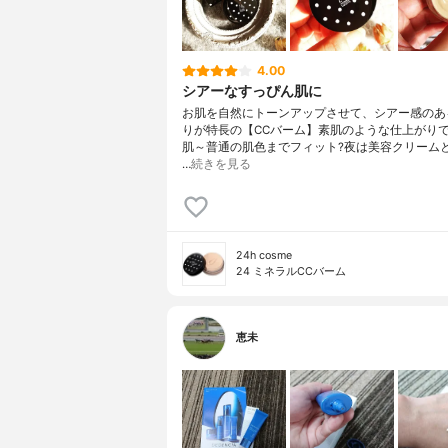
4.00
シアーなすっぴん肌に
お肌を自然にトーンアップさせて、シアー感のあ
りが特長の【CCバーム】素肌のような仕上がり
肌～普通の肌色までフィット?夜は美容クリーム
…
続きを見る
24h cosme
24 ミネラルCCバーム
恵未