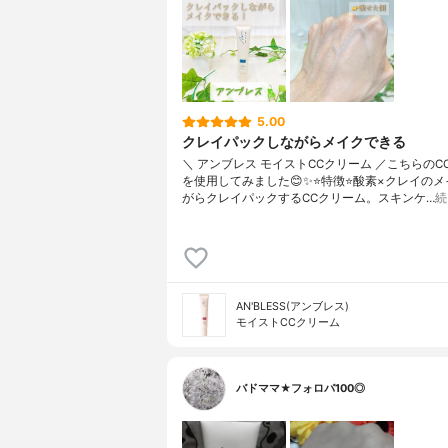
5.00
クレイパックしながらメイクできる
＼ アンブレス モイストCCクリーム ／こちらのC
を使用してみました😊✨⭐️特徴⭐️酸素×クレイの
がらクレイパックするCCクリーム。スキンケ…
続
AN'BLESS(アンブレス)
モイストCCクリーム
バドママ★フォロバ100◎