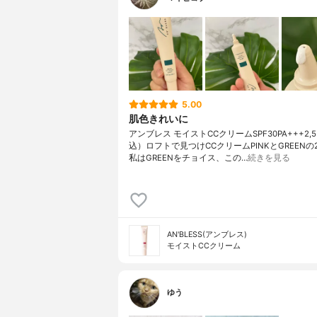
5.00
肌色きれいに
アンブレス モイストCCクリームSPF30PA+++2,
込）ロフトで見つけCCクリームPINKとGREENの
私はGREENをチョイス、この…
続きを見る
AN'BLESS(アンブレス)
モイストCCクリーム
ゆう