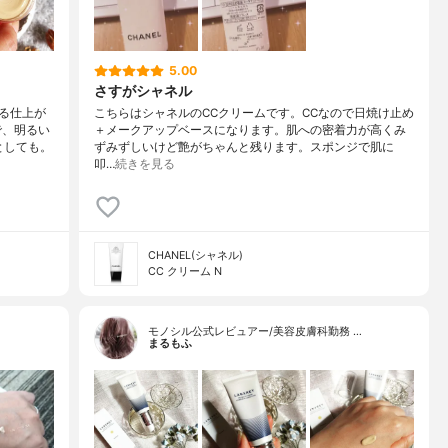
5.00
さすがシャネル
る仕上が
こちらはシャネルのCCクリームです。CCなので日焼け止め
で、明るい
＋メークアップベースになります。肌への密着力が高くみ
としても。
ずみずしいけど艶がちゃんと残ります。スポンジで肌に
叩…
続きを見る
CHANEL(シャネル)
CC クリーム N
モノシル公式レビュアー/美容皮膚科勤務 …
まるもふ