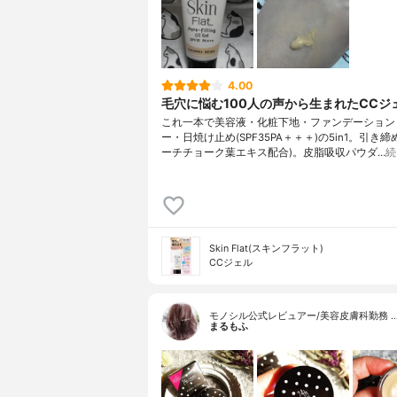
4.00
毛穴に悩む100人の声から生まれたCCジ
これ一本で美容液・化粧下地・ファンデーション
ー・日焼け止め(SPF35PA＋＋＋)の5in1。引き締
ーチチョーク葉エキス配合)。皮脂吸収パウダ…
続
Skin Flat(スキンフラット)
CCジェル
モノシル公式レビュアー/美容皮膚科勤務 
まるもふ