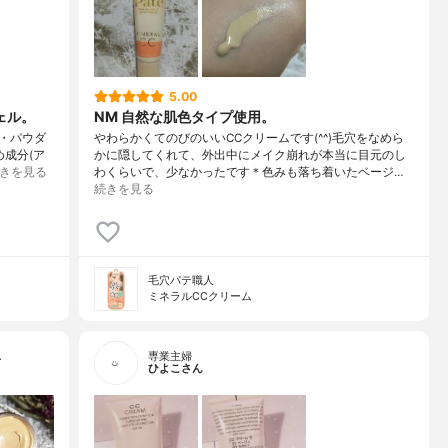
5.00
ェル。
NM 自然な肌色タイプ使用。
・パウダ
やわらかくてのびのいいCCクリームです(^^)毛穴をなめら
め成分(ア
かに隠してくれて、外出中にメイク崩れが本当に目元のし
きを見る
わくらいで、少なかったです＊色みも落ち着いたベージ…
続きを見る
毛穴パテ職人
ミネラルCCクリーム
…
専業主婦
ひよこさん