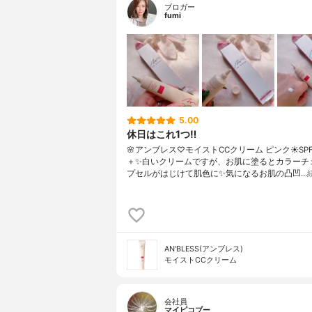
ブロガー
fumi
5.00
休日はこれ1つ‼️
🌸アンブレス♡モイストCCクリーム ピンク☀️SPF
＋✨白いクリームですが、お肌に塗るとカラーチ
プセルがはじけて肌色に✨気になるお肌の凸凹…
AN'BLESS(アンブレス)
モイストCCクリーム
会社員
マイピコブー