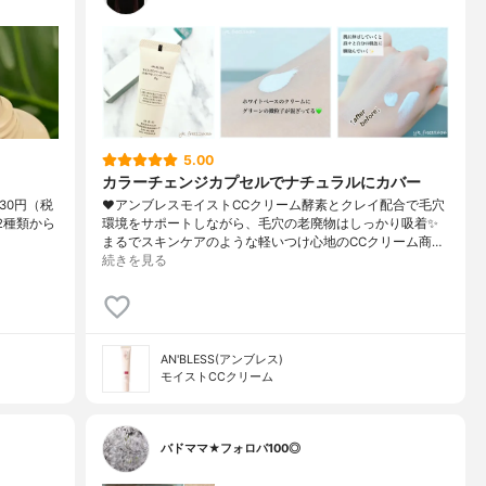
5.00
カラーチェンジカプセルでナチュラルにカバー
530円（税
❤︎アンブレスモイストCCクリーム酵素とクレイ配合で毛穴
2種類から
環境をサポートしながら、毛穴の老廃物はしっかり吸着✨
まるでスキンケアのような軽いつけ心地のCCクリーム商…
続きを見る
AN'BLESS(アンブレス)
モイストCCクリーム
バドママ★フォロバ100◎