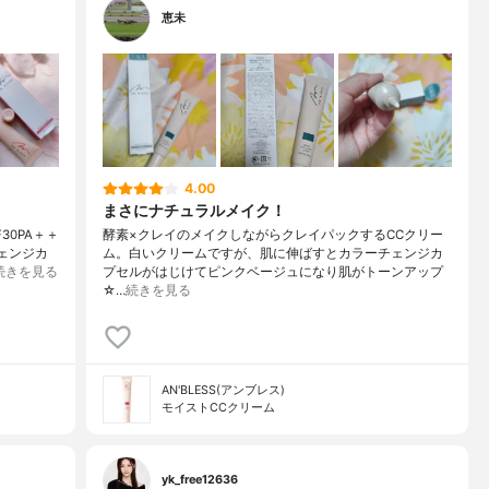
恵未
4.00
まさにナチュラルメイク！
30PA＋＋
酵素×クレイのメイクしながらクレイパックするCCクリー
ェンジカ
ム。白いクリームですが、肌に伸ばすとカラーチェンジカ
続きを見る
プセルがはじけてピンクベージュになり肌がトーンアップ
☆…
続きを見る
AN'BLESS(アンブレス)
モイストCCクリーム
yk_free12636