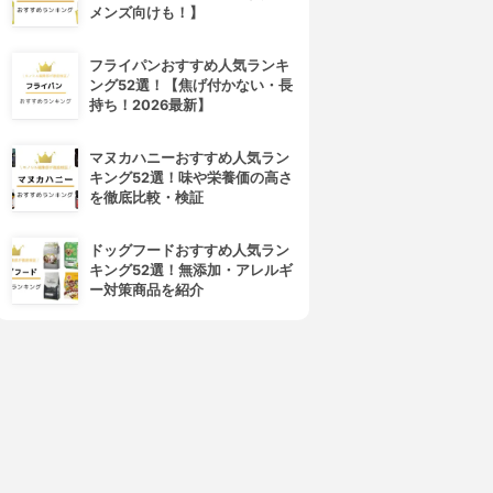
メンズ向けも！】
フライパンおすすめ人気ランキ
ング52選！【焦げ付かない・長
持ち！2026最新】
SUGAO(スガオ)
ETVOS(エトヴォス)
エアーフィットCCクリーム
ミネラルCCクリーム
マヌカハニーおすすめ人気ラン
3.77
3.74
(7)
(4)
キング52選！味や栄養価の高さ
¥1,146
¥3,520
を徹底比較・検証
ドッグフードおすすめ人気ラン
キング52選！無添加・アレルギ
ー対策商品を紹介