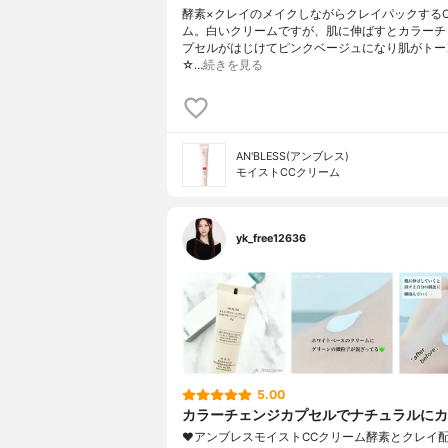
酵素×クレイのメイクしながらクレイパックするC
ム。白いクリームですが、肌に伸ばすとカラーチ
プセルがはじけてピンクベージュになり肌がトー
☆…
続きを見る
AN'BLESS(アンブレス)
モイストCCクリーム
yk_free12636
5.00
カラーチェンジカプセルでナチュラルにカ
❤︎アンブレスモイストCCクリーム酵素とクレイ