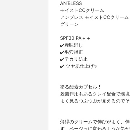
AN’BLESS
モイストCCクリーム
アンブレス モイストCCクリーム
グリーン
SPF30 PA＋＋
✔️赤味消し
✔️毛穴補正
✔️テカリ防止
✔️ ツヤ肌仕上げ✨
塗る酸素カプセル💊
殺菌作用もあるクレイ配合で環境
よく見るつぶつぶが見えるのでそ
薄緑のクリームで伸びがよく、伸
す。ベージュに変わるような気が