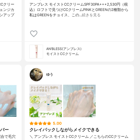
Cクリー
アンブレス モイストCCクリームSPF30PA+++2,530円（税
ェンジカ
込）ロフトで見つけCCクリームPINKとGREENの2種類から
ンアップ
私はGREENをチョイス、この…
続きを見る
AN'BLESS(アンブレス)
モイストCCクリーム
ゆう
5.00
バー
クレイパックしながらメイクできる
配合で毛穴
＼ アンブレス モイストCCクリーム ／こちらのCCクリーム