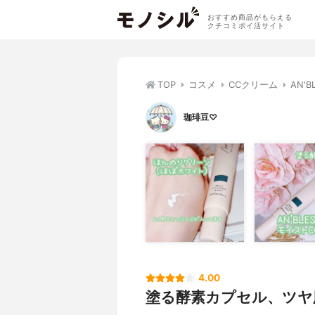
おすすめ商品がもらえる
クチコミポイ活サイト
TOP
コスメ
CCクリーム
AN'
珈琲豆♡
4.00
塗る酵素カプセル、ツヤ