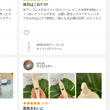
休日はこれ1つ‼️
リーンを
🌸アンブレス♡モイストCCクリーム ピンク☀️SPF30PA＋＋
作ったそ
＋✨白いクリームですが、お肌に塗るとカラーチェンジカ
イクアッ
プセルがはじけて肌色に✨気になるお肌の凸凹…
続きを見る
AN'BLESS(アンブレス)
モイストCCクリーム
会社員
マイピコブー
5.00
肌色きれいに