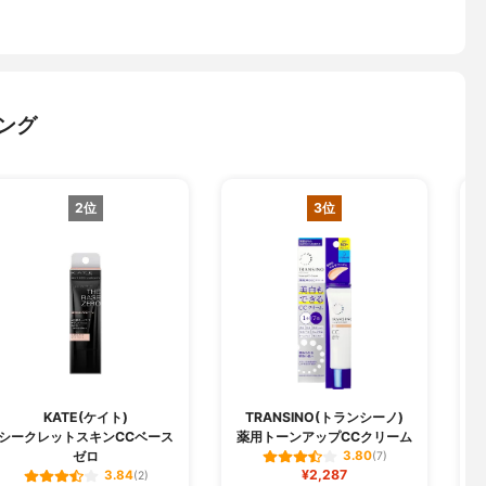
ング
2位
3位
KATE(ケイト)
TRANSINO(トランシーノ)
シークレットスキンCCベース
薬用トーンアップCCクリーム
ゼロ
3.80
(7)
¥2,287
3.84
(2)