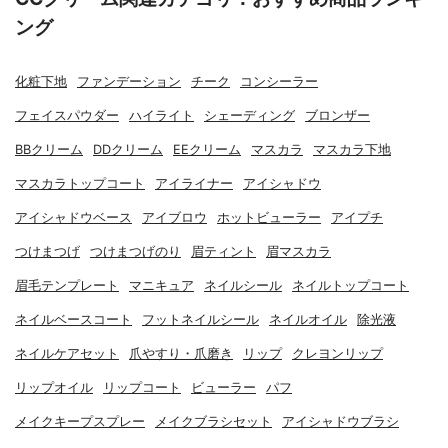
ング
化粧下地
ファンデーション
チーク
コンシーラー
フェイスパウダー
ハイライト
シェーディング
ブロンザー
BBクリーム
DDクリーム
EEクリーム
マスカラ
マスカラ下地
マスカラトップコート
アイライナー
アイシャドウ
アイシャドウベース
アイブロウ
ホットビューラー
アイプチ
つけまつげ
つけまつげのり
眉ティント
眉マスカラ
眉毛テンプレート
マニキュア
ネイルシール
ネイルトップコート
ネイルベースコート
フットネイルシール
ネイルオイル
除光液
ネイルケアセット
爪やすり・爪磨き
リップ
クレヨンリップ
リップオイル
リップコート
ビューラー
パフ
メイクキープスプレー
メイクブラシセット
アイシャドウブラシ