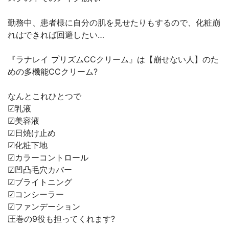
勤務中、患者様に自分の肌を見せたりもするので、化粧崩
れはできれば回避したい…
『ラナレイ プリズムCCクリーム』は【崩せない人】のた
めの多機能CCクリーム?
なんとこれひとつで
︎︎︎︎☑︎乳液
︎︎︎︎☑︎美容液
︎︎︎︎☑︎日焼け止め︎︎︎︎
☑︎化粧下地
︎︎︎︎☑︎カラーコントロール
︎︎︎︎☑︎凹凸毛穴カバー
︎︎︎︎☑︎ブライトニング
︎︎︎︎☑︎コンシーラー
︎︎︎︎☑︎ファンデーション
圧巻の9役も担ってくれます?