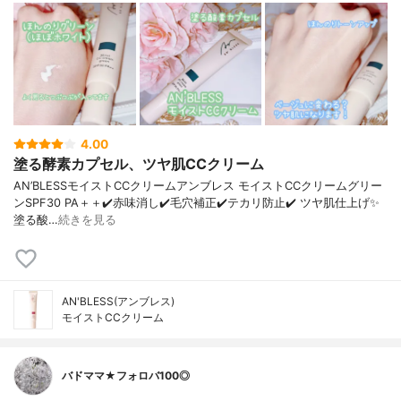
4.00
塗る酵素カプセル、ツヤ肌CCクリーム
AN’BLESSモイストCCクリームアンブレス モイストCCクリームグリー
ンSPF30 PA＋＋✔️赤味消し✔️毛穴補正✔️テカリ防止✔️ ツヤ肌仕上げ✨
塗る酸…
続きを見る
AN'BLESS(アンブレス)
モイストCCクリーム
バドママ★フォロバ100◎