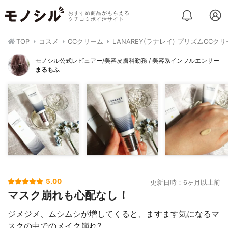
おすすめ商品がもらえる
クチコミポイ活サイト
TOP
コスメ
CCクリーム
LANAREY(ラナレイ) プリズムCCク
モノシル公式レビュアー/美容皮膚科勤務 / 美容系インフルエンサー
まるもふ
5.00
更新日時：6ヶ月以上前
マスク崩れも心配なし！
ジメジメ、ムシムシが増してくると、ますます気になるマ
スクの中でのメイク崩れ?