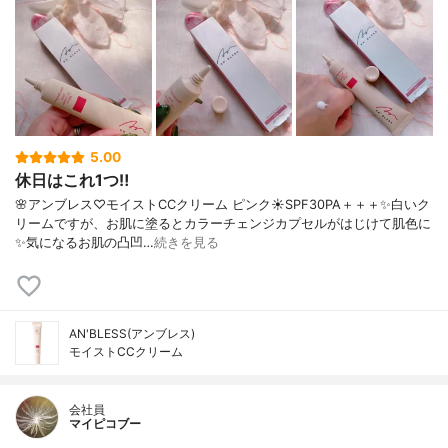
5.00
休日はこれ1つ‼️
🌸アンブレス♡モイストCCクリーム ピンク☀️SPF30PA＋＋＋✨白いク
リームですが、お肌に塗るとカラーチェンジカプセルがはじけて肌色に
✨気になるお肌の凸凹…
続きを見る
AN'BLESS(アンブレス)
モイストCCクリーム
会社員
マイピコブー