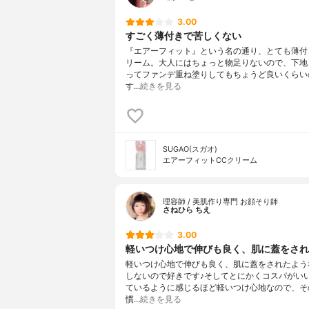
3.00
すごく薄付きで苦しくない
『エアーフィット』という名の通り、とても薄付
リーム。大人にはちょっと物足りないので、下地
ってファンデ重ね塗りしてもちょうど良いくらい
す…
続きを見る
SUGAO(スガオ)
エアーフィットCCクリーム
理容師 / 美肌作り専門 お顔そり師
さねひら ちえ
3.00
軽いつけ心地で伸びも良く、肌に蓋をされた
軽いつけ心地で伸びも良く、肌に蓋をされたよう
しないので好きです♪そしてとにかくコスパがい
ているように感じるほど軽いつけ心地なので、そ
慣…
続きを見る