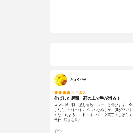
SPF/PA
SPF23/PA+
注目の美容成分
ミネラルオ
きゅうり子
4.00
伸ばした瞬間、顔の上で手が滑る！
スフレ状で軽い塗り心地、スーっと伸びます。全
したら、つるつるスベスベなめらか。肌がワント
くなったよう。これ一本でメイク完了！しばらく
代わ…
続きを見る