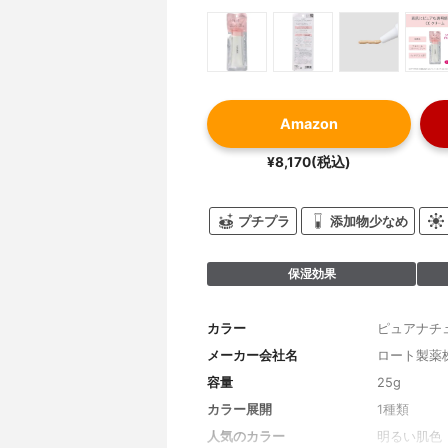
Amazon
¥8,170(税込)
プチプラ
添加物少なめ
保湿効果
カラー
ピュアナチ
メーカー会社名
ロート製薬
容量
25g
カラー展開
1種類
人気のカラー
明るい肌色