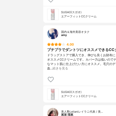
SUGAO(スガオ)
エアーフィットCCクリーム
国内＆海外美容オタク
amy
4.00
プチプラでダントツにオススメできるCC
ドラッグストアで購入でき、伸びも良くお財布に
オススメCCクリームです。カバー力は低いので
なマット肌に仕上げたい方にオススメ。毛穴のデ
血…
続きを見る
SUGAO(スガオ)
エアーフィットCCクリーム
美人塾Leilaniレイラニ代表 / 美…
尾形 理恵