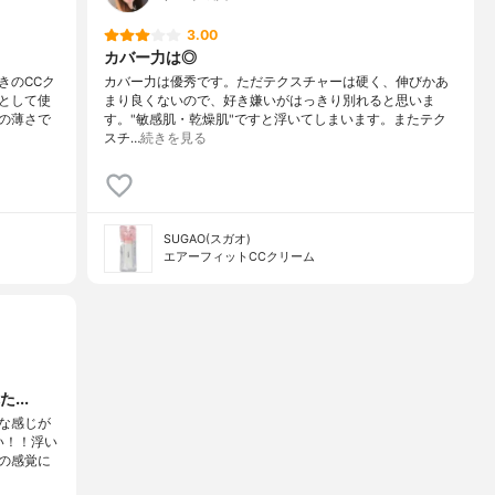
3.00
カバー力は◎
きのCCク
カバー力は優秀です。ただテクスチャーは硬く、伸びかあ
として使
まり良くないので、好き嫌いがはっきり別れると思いま
の薄さで
す。"敏感肌・乾燥肌"ですと浮いてしまいます。またテク
スチ…
続きを見る
SUGAO(スガオ)
エアーフィットCCクリーム
...
な感じが
い！！浮い
の感覚に