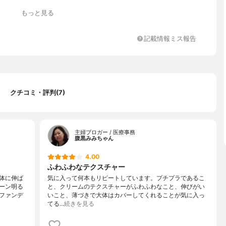
++
もっと見る
イル 酢酸トコフェロール
記載情報ミス報告
クチコミ・評判(7)
主婦ブロガー / 医療事務
腹黒みみちゃん
4.00
ふわふわなテクスチャー
体に伸ば
気に入って何本もリピートしています。プチプラであるこ
ーン明る
と、クリームのテクスチャーがふわふわなこと、伸びがい
ファンデ
いこと、薄づきで大体はカバーしてくれることが気に入っ
てる…
続きを見る