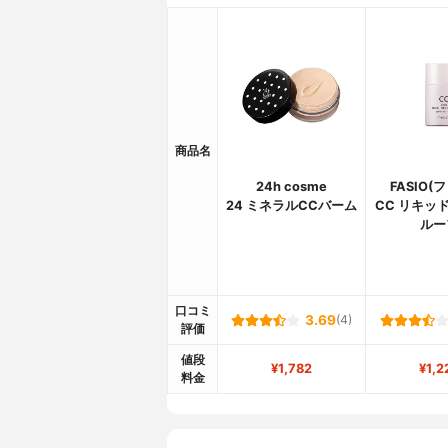
商品名
24h cosme
FASIO(
24 ミネラルCCバーム
CC リキッ
ルー
口コミ
3.69
(4)
評価
値段
¥1,782
¥1,2
料金