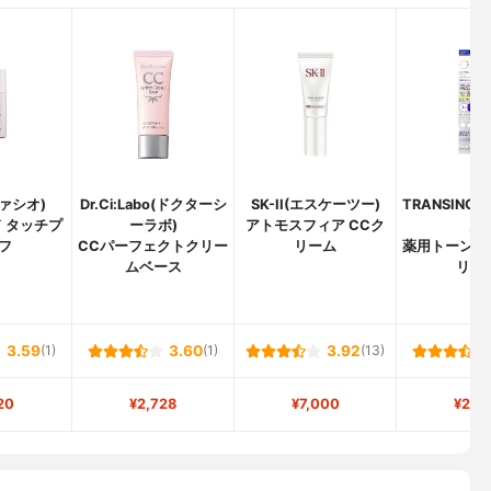
ファシオ)
Dr.Ci:Labo(ドクターシ
SK-II(エスケーツー)
TRANSINO
ド タッチプ
ーラボ)
アトモスフィア CCク
ノ)
フ
CCパーフェクトクリー
リーム
薬用トーンア
ムベース
リー
3.59
(1)
3.60
(1)
3.92
(13)
20
¥2,728
¥7,000
¥2,2