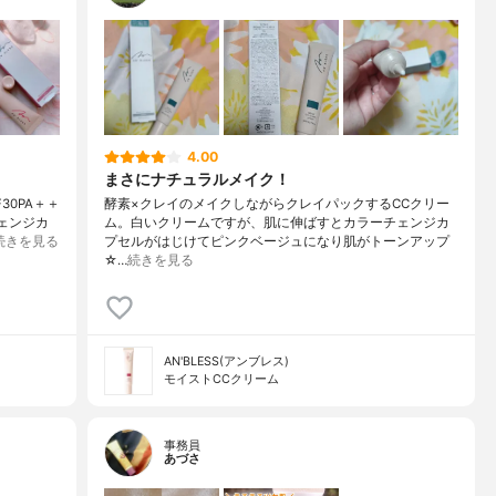
4.00
まさにナチュラルメイク！
30PA＋＋
酵素×クレイのメイクしながらクレイパックするCCクリー
ェンジカ
ム。白いクリームですが、肌に伸ばすとカラーチェンジカ
続きを見る
プセルがはじけてピンクベージュになり肌がトーンアップ
☆…
続きを見る
AN'BLESS(アンブレス)
モイストCCクリーム
事務員
あづさ