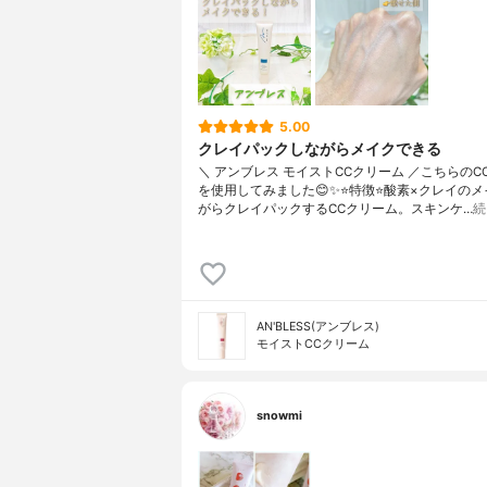
5.00
クレイパックしながらメイクできる
＼ アンブレス モイストCCクリーム ／こちらのC
を使用してみました😊✨⭐️特徴⭐️酸素×クレイの
がらクレイパックするCCクリーム。スキンケ…
続
AN'BLESS(アンブレス)
モイストCCクリーム
snowmi