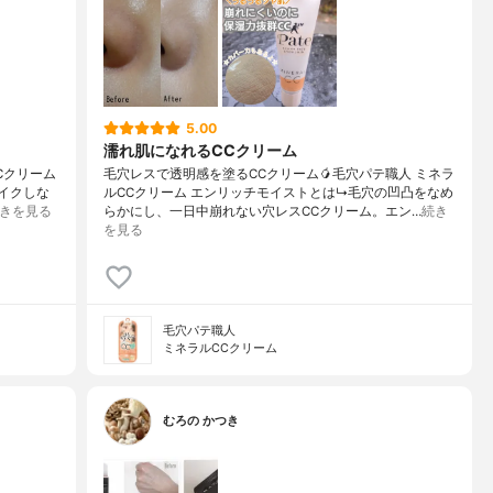
5.00
濡れ肌になれるCCクリーム
Cクリーム
毛穴レスで透明感を塗るCCクリーム🥭毛穴パテ職人 ミネラ
メイクしな
ルCCクリーム エンリッチモイストとは↳毛穴の凹凸をなめ
きを見る
らかにし、一日中崩れない穴レスCCクリーム。エン…
続き
を見る
毛穴パテ職人
ミネラルCCクリーム
むろの かつき