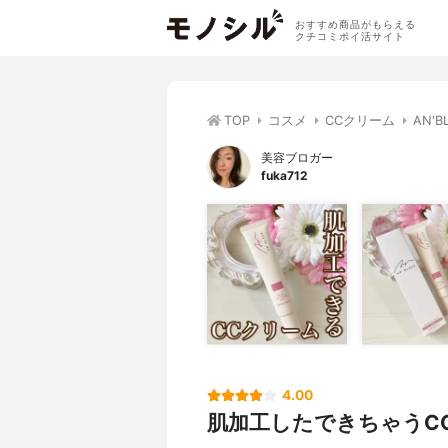
おすすめ商品がもらえる
クチコミポイ活サイト
TOP
コスメ
CCクリーム
AN'
美容ブロガー
fuka712
4.00
肌加工したできちゃうC