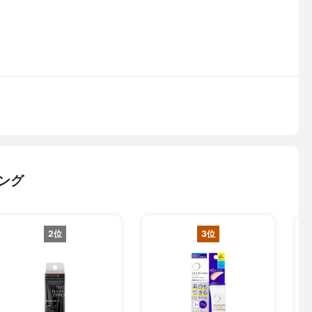
ング
2位
3位