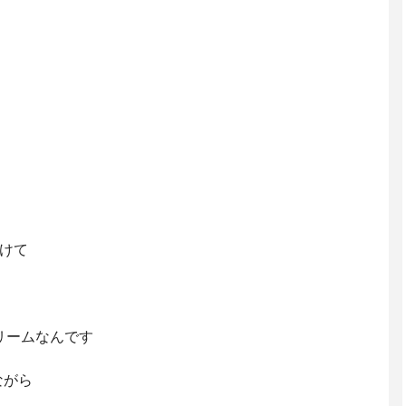
けて⁣
ームなんです⁣
がら⁣