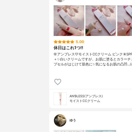
5.00
休日はこれ1つ‼️
🌸アンブレス♡モイストCCクリーム ピンク☀️SPF
＋✨白いクリームですが、お肌に塗るとカラーチ
プセルがはじけて肌色に✨気になるお肌の凸凹…
AN'BLESS(アンブレス)
モイストCCクリーム
ゆう