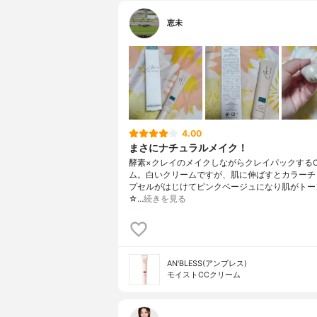
恵未
4.00
まさにナチュラルメイク！
酵素×クレイのメイクしながらクレイパックするC
ム。白いクリームですが、肌に伸ばすとカラーチ
プセルがはじけてピンクベージュになり肌がトー
☆…
続きを見る
AN'BLESS(アンブレス)
モイストCCクリーム