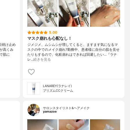
5.00
マスク崩れも心配なし！
日焼け止め
ジメジメ、ムシムシが増してくると、ますます気になるマ
が高くみ
スクの中でのメイク崩れ?勤務中、患者様に自分の肌を見せ
で肌に
たりもするので、化粧崩れはできれば回避したい…『ラナ
レ…
続きを見る
LANAREY(ラナレイ)
プリズムCCクリーム
サロンスタイリスト&ヘアメイク
yamazoe