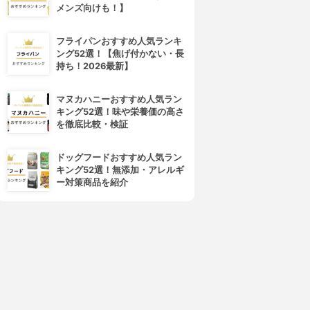
メンズ向けも！】
フライパンおすすめ人気ランキ
ング52選！【焦げ付かない・長
持ち！2026最新】
マヌカハニーおすすめ人気ラン
SUGAO(スガオ)
ETVOS(エトヴォス)
キング52選！味や栄養価の高さ
エアーフィットCCクリーム
ミネラルCCクリーム
を徹底比較・検証
3.77
3.74
(7)
(4)
¥1,146
¥3,520
ドッグフードおすすめ人気ラン
キング52選！無添加・アレルギ
ー対策商品を紹介