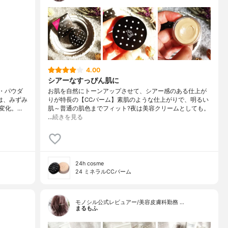
4.00
シアーなすっぴん肌に
・パウダ
お肌を自然にトーンアップさせて、シアー感のある仕上が
は、みずみ
りが特長の【CCバーム】素肌のような仕上がりで、明るい
変化。…
肌～普通の肌色までフィット?夜は美容クリームとしても。
…
続きを見る
24h cosme
24 ミネラルCCバーム
モノシル公式レビュアー/美容皮膚科勤務 …
まるもふ