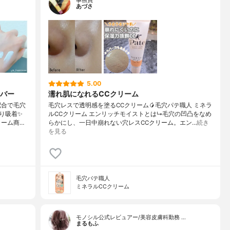
事務員
あづさ
5.00
バー
濡れ肌になれるCCクリーム
配合で毛穴
毛穴レスで透明感を塗るCCクリーム🥭毛穴パテ職人 ミネラ
り吸着✨
ルCCクリーム エンリッチモイストとは↳毛穴の凹凸をなめ
リーム商…
らかにし、一日中崩れない穴レスCCクリーム。エン…
続き
を見る
毛穴パテ職人
ミネラルCCクリーム
モノシル公式レビュアー/美容皮膚科勤務 …
まるもふ