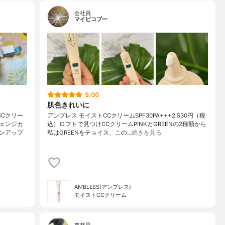
会社員
マイピコブー
5.00
肌色きれいに
Cクリー
アンブレス モイストCCクリームSPF30PA+++2,530円（税
ェンジカ
込）ロフトで見つけCCクリームPINKとGREENの2種類から
ンアップ
私はGREENをチョイス、この…
続きを見る
AN'BLESS(アンブレス)
モイストCCクリーム