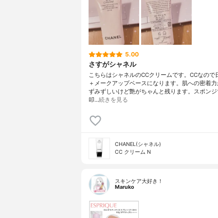
5.00
さすがシャネル
こちらはシャネルのCCクリームです。CCなので
＋メークアップベースになります。肌への密着力
ずみずしいけど艶がちゃんと残ります。スポンジ
叩…
続きを見る
CHANEL(シャネル)
CC クリーム N
スキンケア大好き！
Maruko