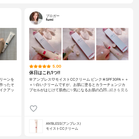
ブロガー
fumi
5.00
休日はこれ1つ‼️
リーンを
🌸アンブレス♡モイストCCクリーム ピンク☀️SPF30PA＋＋
作ったそ
＋✨白いクリームですが、お肌に塗るとカラーチェンジカ
イクアッ
プセルがはじけて肌色に✨気になるお肌の凸凹…
続きを見る
AN'BLESS(アンブレス)
モイストCCクリーム