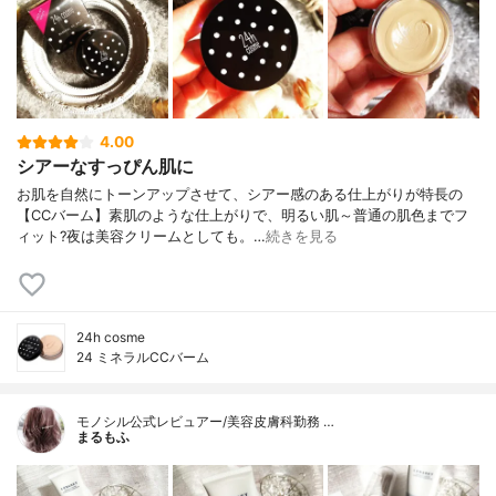
4.00
シアーなすっぴん肌に
お肌を自然にトーンアップさせて、シアー感のある仕上がりが特長の
【CCバーム】素肌のような仕上がりで、明るい肌～普通の肌色までフ
ィット?夜は美容クリームとしても。…
続きを見る
24h cosme
24 ミネラルCCバーム
モノシル公式レビュアー/美容皮膚科勤務 …
まるもふ