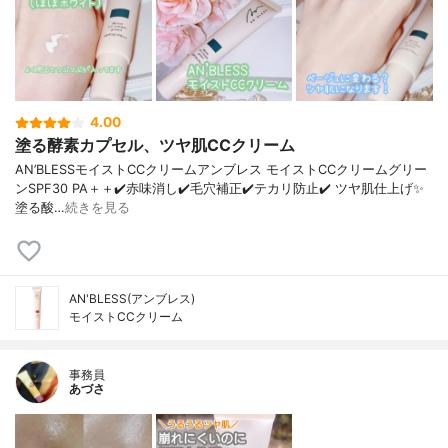
4.00
塗る酵素カプセル、ツヤ肌CCクリーム
AN’BLESSモイストCCクリームアンブレス モイストCCクリームグリー
ンSPF30 PA＋＋✔️赤味消し✔️毛穴補正✔️テカリ防止✔️ ツヤ肌仕上げ✨
塗る酸…
続きを見る
AN'BLESS(アンブレス)
モイストCCクリーム
事務員
あづさ