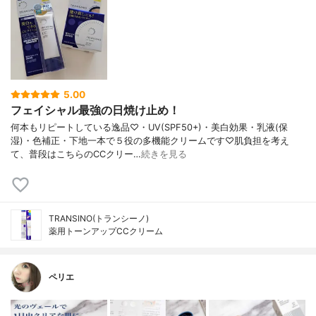
5.00
フェイシャル最強の日焼け止め！
何本もリピートしている逸品♡・UV(SPF50+)・美白効果・乳液(保
湿)・色補正・下地一本で５役の多機能クリームです♡肌負担を考え
て、普段はこちらのCCクリー…
続きを見る
TRANSINO(トランシーノ)
薬用トーンアップCCクリーム
ペリエ