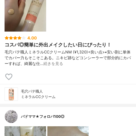
4.00
コスパ◎簡単に外出メイクしたい日にぴったり！
毛穴パテ職人ミネラルCCクリームNM (¥1,320)<良い点>•安い割に単体
でカバー力もそこそこある。ニキビ跡などコンシーラーで部分的にカバ
ーすれば、綺麗な仕…
続きを見る
毛穴パテ職人
ミネラルCCクリーム
バドママ★フォロバ100◎