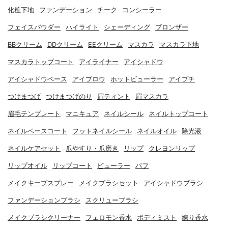
化粧下地
ファンデーション
チーク
コンシーラー
フェイスパウダー
ハイライト
シェーディング
ブロンザー
BBクリーム
DDクリーム
EEクリーム
マスカラ
マスカラ下地
マスカラトップコート
アイライナー
アイシャドウ
アイシャドウベース
アイブロウ
ホットビューラー
アイプチ
つけまつげ
つけまつげのり
眉ティント
眉マスカラ
眉毛テンプレート
マニキュア
ネイルシール
ネイルトップコート
ネイルベースコート
フットネイルシール
ネイルオイル
除光液
ネイルケアセット
爪やすり・爪磨き
リップ
クレヨンリップ
リップオイル
リップコート
ビューラー
パフ
メイクキープスプレー
メイクブラシセット
アイシャドウブラシ
ファンデーションブラシ
スクリューブラシ
メイクブラシクリーナー
フェロモン香水
ボディミスト
練り香水