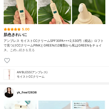
5.00
肌色きれいに
アンブレス モイストCCクリームSPF30PA+++2,530円（税込）ロフト
で見つけCCクリームPINKとGREENの2種類から私はGREENをチョイ
ス、この…
続きを見る
AN'BLESS(アンブレス)
モイストCCクリーム
yk_free12636