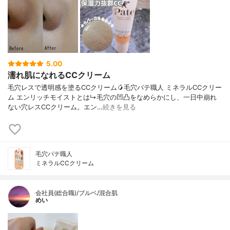
5.00
濡れ肌になれるCCクリーム
毛穴レスで透明感を塗るCCクリーム🥭毛穴パテ職人 ミネラルCCクリー
ム エンリッチモイストとは↳毛穴の凹凸をなめらかにし、一日中崩れ
ない穴レスCCクリーム。エン…
続きを見る
毛穴パテ職人
ミネラルCCクリーム
会社員(総合職)/ブルベ/混合肌
めい