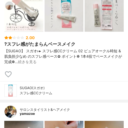
2.00
?スフレ感がたまらんベースメイク
【SUGAO】 スガオ▹▸ スフレ感CCクリーム 02 ピュアオークル時短 &
肌負担少なめ のスフレ感ベース✿ ポイント❁︎ 1本4役でベースメイクが
完成❁…
続きを見る
SUGAO(スガオ)
スフレ感CCクリーム
サロンスタイリスト&ヘアメイク
yamazoe