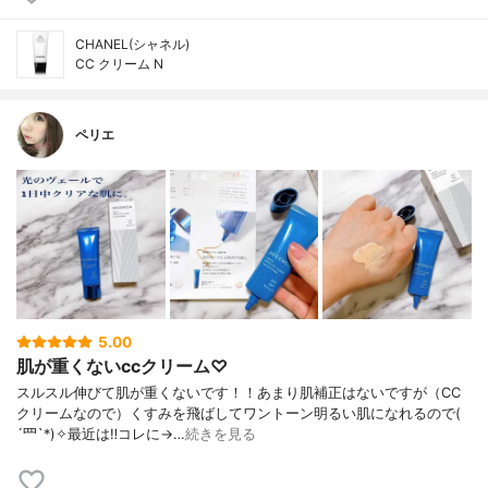
CHANEL(シャネル)
CC クリーム N
ペリエ
5.00
肌が重くないccクリーム♡
スルスル伸びて肌が重くないです！！あまり肌補正はないですが（CC
クリームなので）くすみを飛ばしてワントーン明るい肌になれるので(
´罒`*)✧最近は‼️コレに→…
続きを見る