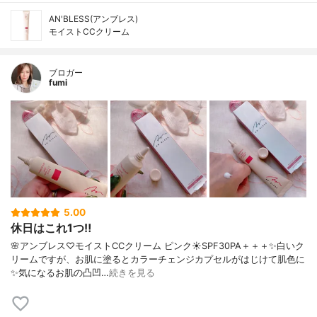
AN'BLESS(アンブレス)
モイストCCクリーム
ブロガー
fumi
5.00
休日はこれ1つ‼️
🌸アンブレス♡モイストCCクリーム ピンク☀️SPF30PA＋＋＋✨白いク
リームですが、お肌に塗るとカラーチェンジカプセルがはじけて肌色に
✨気になるお肌の凸凹…
続きを見る