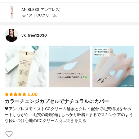
AN'BLESS(アンブレス)
モイストCCクリーム
yk_free12636
5.00
カラーチェンジカプセルでナチュラルにカバー
❤︎アンブレスモイストCCクリーム酵素とクレイ配合で毛穴環境をサポ
ートしながら、毛穴の老廃物はしっかり吸着✨まるでスキンケアのよう
な軽いつけ心地のCCクリーム商…
続きを見る