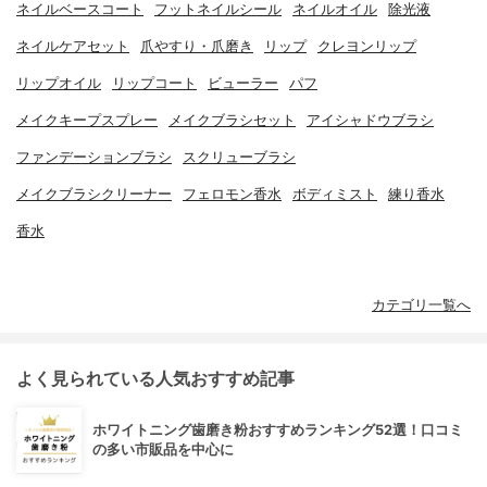
ネイルベースコート
フットネイルシール
ネイルオイル
除光液
ネイルケアセット
爪やすり・爪磨き
リップ
クレヨンリップ
リップオイル
リップコート
ビューラー
パフ
メイクキープスプレー
メイクブラシセット
アイシャドウブラシ
ファンデーションブラシ
スクリューブラシ
メイクブラシクリーナー
フェロモン香水
ボディミスト
練り香水
香水
カテゴリ一覧へ
よく見られている人気おすすめ記事
ホワイトニング歯磨き粉おすすめランキング52選！口コミ
の多い市販品を中心に