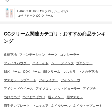
LAROCHE-POSAY(ラ ロッシュ ポゼ)
ロザリアック CC クリーム
CCクリーム関連カテゴリ：おすすめ商品ランキ
ング
化粧下地
ファンデーション
チーク
コンシーラー
フェイスパウダー
ハイライト
シェーディング
ブロンザー
BBクリーム
DDクリーム
EEクリーム
マスカラ
マスカラ下地
マスカラトップコート
アイライナー
アイシャドウ
アイシャドウベース
アイブロウ
ホットビューラー
アイプチ
つけまつげ
つけまつげのり
眉ティント
眉マスカラ
眉毛テンプレート
マニキュア
ネイルシール
ネイルトップコート