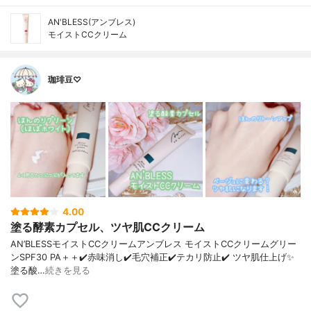
AN'BLESS(アンブレス)
モイストCCクリーム
珈琲豆♡
4.00
塗る酵素カプセル、ツヤ肌CCクリーム
AN’BLESSモイストCCクリームアンブレス モイストCCクリームグリー
ンSPF30 PA＋＋✔️赤味消し✔️毛穴補正✔️テカリ防止✔️ ツヤ肌仕上げ✨
塗る酸…
続きを見る