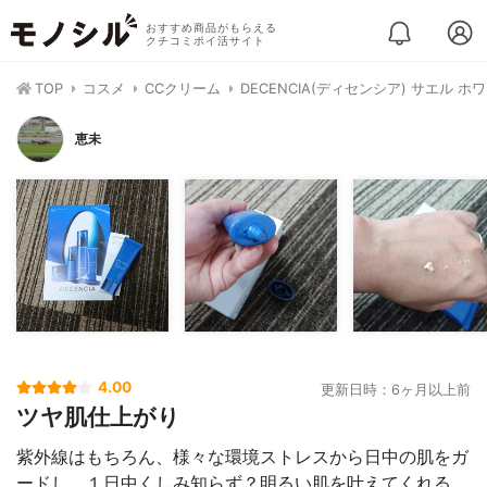
おすすめ商品がもらえる
クチコミポイ活サイト
TOP
コスメ
CCクリーム
DECENCIA(ディセンシア) サエル 
恵未
4.00
更新日時：6ヶ月以上前
ツヤ肌仕上がり
紫外線はもちろん、様々な環境ストレスから日中の肌をガ
ードし、１日中くしみ知らず？明るい肌を叶えてくれる