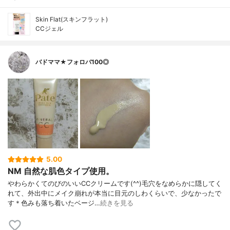
Skin Flat(スキンフラット)
CCジェル
バドママ★フォロバ100◎
5.00
NM 自然な肌色タイプ使用。
やわらかくてのびのいいCCクリームです(^^)毛穴をなめらかに隠してく
れて、外出中にメイク崩れが本当に目元のしわくらいで、少なかったで
す＊色みも落ち着いたベージ…
続きを見る