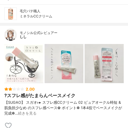
毛穴パテ職人
ミネラルCCクリーム
モノシル公式レビュアー
しし
2.00
?スフレ感がたまらんベースメイク
【SUGAO】 スガオ▹▸ スフレ感CCクリーム 02 ピュアオークル時短 &
肌負担少なめ のスフレ感ベース✿ ポイント❁︎ 1本4役でベースメイクが
完成❁…
続きを見る