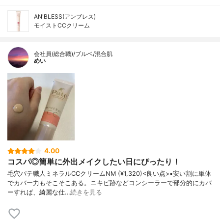
AN'BLESS(アンブレス)
モイストCCクリーム
会社員(総合職)/ブルベ/混合肌
めい
4.00
コスパ◎簡単に外出メイクしたい日にぴったり！
毛穴パテ職人ミネラルCCクリームNM (¥1,320)<良い点>•安い割に単体
でカバー力もそこそこある。ニキビ跡などコンシーラーで部分的にカバ
ーすれば、綺麗な仕…
続きを見る