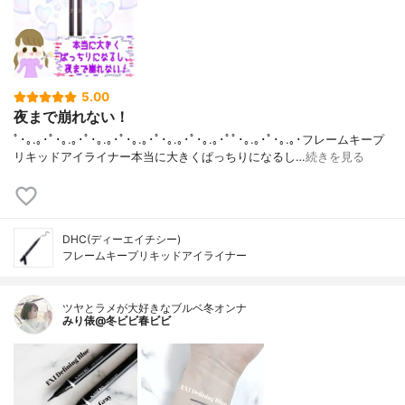
5.00
夜まで崩れない！
ﾟ･｡.｡･ﾟ･｡.｡･ﾟ･｡.｡･ﾟ･｡.｡･ﾟ･｡.｡･ﾟ･｡.｡･ﾟﾟ･｡.｡･ﾟ･｡.｡･フレームキープ
リキッドアイライナー本当に大きくぱっちりになるし…
続きを見る
DHC(ディーエイチシー)
フレームキープリキッドアイライナー
ツヤとラメが大好きなブルベ冬オンナ
みり俵@冬ビビ春ビビ