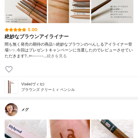
5.00
絶妙なブラウンアイライナー
間も無く発売の期待の商品✨絶妙なブラウンのぺんしるアイライナー登
場✨✨.今回はプレゼントキャンペーンに当選したのでレビューさせてい
ただきます?..✄------…
続きを見る
Visée(ヴィセ)
ブラウンズ クリーミィ ペンシル
メグ