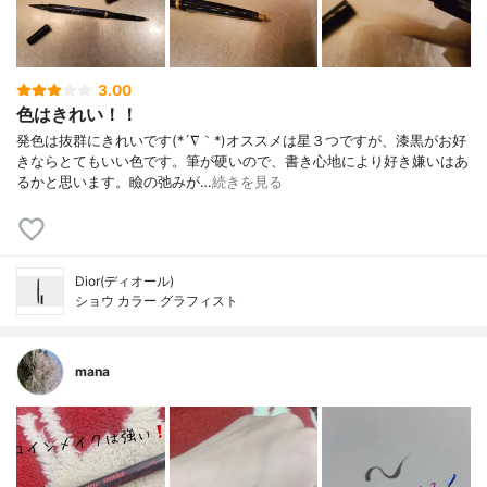
3.00
色はきれい！！
発色は抜群にきれいです(*´∇｀*)オススメは星３つですが、漆黒がお好
きならとてもいい色です。筆が硬いので、書き心地により好き嫌いはあ
るかと思います。瞼の弛みが…
続きを見る
Dior(ディオール)
ショウ カラー グラフィスト
mana