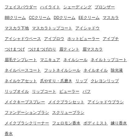
フェイスパウダー
ハイライト
シェーディング
ブロンザー
BBクリーム
CCクリーム
DDクリーム
EEクリーム
マスカラ
マスカラ下地
マスカラトップコート
アイシャドウ
アイシャドウベース
アイブロウ
ホットビューラー
アイプチ
つけまつげ
つけまつげのり
眉ティント
眉マスカラ
眉毛テンプレート
マニキュア
ネイルシール
ネイルトップコート
ネイルベースコート
フットネイルシール
ネイルオイル
除光液
ネイルケアセット
爪やすり・爪磨き
リップ
クレヨンリップ
リップオイル
リップコート
ビューラー
パフ
メイクキープスプレー
メイクブラシセット
アイシャドウブラシ
ファンデーションブラシ
スクリューブラシ
メイクブラシクリーナー
フェロモン香水
ボディミスト
練り香水
香水