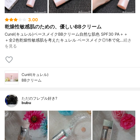
3.00
乾燥性敏感肌のための、優しいBBクリーム
Curel(キュレル) ベースメイクBBクリーム 自然な肌色 SPF30 PA＋＋
＋ 全2色 乾燥性敏感肌を考えた キュレル ベースメイク ◎1本で 化…
続き
を見る
Curél(キュレル)
BBクリーム
ただのフレブル好き?
bubu