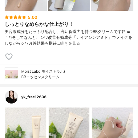
5.00
しっとりなめらかな仕上がり！
美容液成分をたっぷり配合し、高い保湿力を持つBBクリームです(*´ω
｀*)そしてなんと、シワ改善有効成分「ナイアシンアミド」でメイクを
しながらシワ改善効果も期待…
続きを見る
Moist Labo(モイストラボ)
BBエッセンスクリーム
yk_free12636