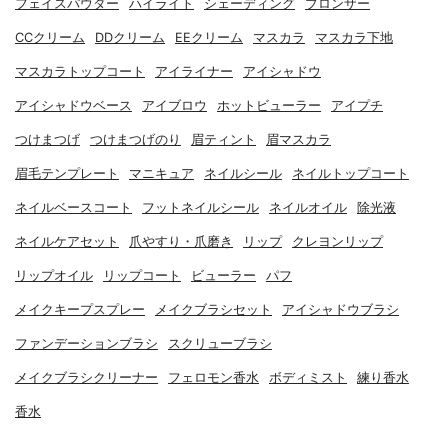
フェイスパウダー
ハイライト
シェーディング
ブロンザー
CCクリーム
DDクリーム
EEクリーム
マスカラ
マスカラ下地
マスカラトップコート
アイライナー
アイシャドウ
アイシャドウベース
アイブロウ
ホットビューラー
アイプチ
つけまつげ
つけまつげのり
眉ティント
眉マスカラ
眉毛テンプレート
マニキュア
ネイルシール
ネイルトップコート
ネイルベースコート
フットネイルシール
ネイルオイル
除光液
ネイルケアセット
爪やすり・爪磨き
リップ
クレヨンリップ
リップオイル
リップコート
ビューラー
パフ
メイクキープスプレー
メイクブラシセット
アイシャドウブラシ
ファンデーションブラシ
スクリューブラシ
メイクブラシクリーナー
フェロモン香水
ボディミスト
練り香水
香水