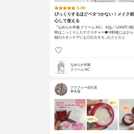
5.00
びっくりするほどベタつかない！メイク前
心して使える
『なめらか本舗 クリーム NC』 50g／1,045円 (
時はこっくりしたテクスチャー●10秒後にはさら
朝のスキンケアにも◎○カサカ…
続きを見る
なめらか本舗
クリーム NC
アラフォー会社員
かんな