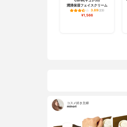
Curel(キュレル)
潤浸保湿フェイスクリーム
3.89
(23)
¥1,566
コスメ好き主婦
minori