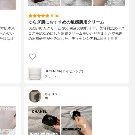
5.00
ゆらぎ肌におすすめの敏感肌用クリーム
です肌本来
DECENCIA クリーム 30g 税込6380円今年、美容雑誌のベス
らがない
コスを総なめにした角質クリームをいただきました♡先進
た目はオ
の角層研究が生み出した、ディセンシア独…
続きを見る
DECENCIA(ディセンシア)
クリーム
ネイリスト
ｍ