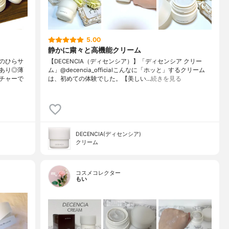
5.00
静かに粛々と高機能クリーム
のひらサ
【DECENCIA（ディセンシア）】「ディセンシア クリー
あり◎薄
ム」@decencia_officialこんなに「ホッと」するクリーム
チャーで
は、初めての体験でした。【美しい…
続きを見る
DECENCIA(ディセンシア)
クリーム
コスメコレクター
もい