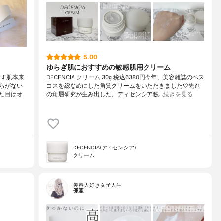
5.00
ゆらぎ肌におすすめの敏感肌用クリーム
です肌本来
DECENCIA クリーム 30g 税込6380円今年、美容雑誌のベス
らがない
コスを総なめにした角質クリームをいただきました♡先進
た目はオ
の角層研究が生み出した、ディセンシア独…
続きを見る
DECENCIA(ディセンシア)
クリーム
美容大好き女子大生
優亜