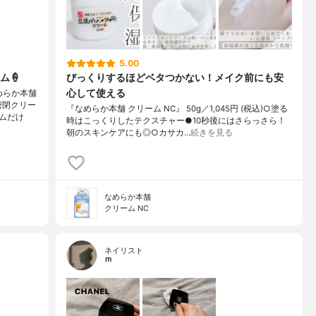
5.00
ム🍦
びっくりするほどベタつかない！メイク前にも安
心して使える
めらか本舗
密閉クリー
『なめらか本舗 クリーム NC』 50g／1,045円 (税込)○塗る
ムだけ
時はこっくりしたテクスチャー●10秒後にはさらっさら！
朝のスキンケアにも◎○カサカ…
続きを見る
なめらか本舗
クリーム NC
ネイリスト
ｍ