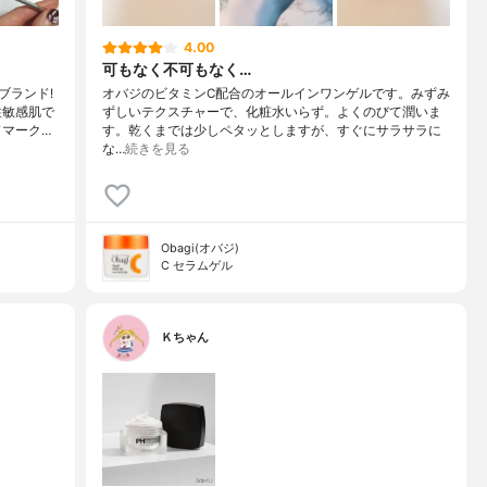
4.00
可もなく不可もなく…
ブランド!
オバジのビタミンC配合のオールインワンゲルです。みずみ
性敏感肌で
ずしいテクスチャーで、化粧水いらず。よくのびて潤いま
ドマーク…
す。乾くまでは少しペタッとしますが、すぐにサラサラに
な…
続きを見る
Obagi(オバジ)
C セラムゲル
Ｋちゃん