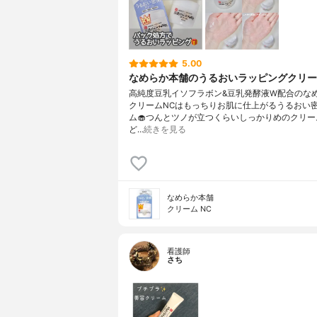
5.00
なめらか本舗のうるおいラッピングクリー
高純度豆乳イソフラボン&豆乳発酵液W配合のな
クリームNCはもっちりお肌に仕上がるうるおい
ム🧁つんとツノが立つくらいしっかりめのクリー
ど…
続きを見る
なめらか本舗
クリーム NC
看護師
さち