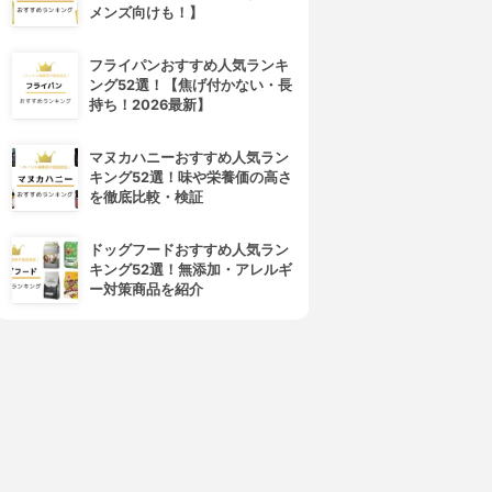
メンズ向けも！】
フライパンおすすめ人気ランキ
ORBIS(オルビス)
Hautschild(ハウトシールド)
ング52選！【焦げ付かない・長
オルビスユー モイスチャー
美容EQクリーム
持ち！2026最新】
3.86
3.86
(11)
(2)
¥2,500
¥3,188
マヌカハニーおすすめ人気ラン
キング52選！味や栄養価の高さ
を徹底比較・検証
ドッグフードおすすめ人気ラン
キング52選！無添加・アレルギ
ー対策商品を紹介