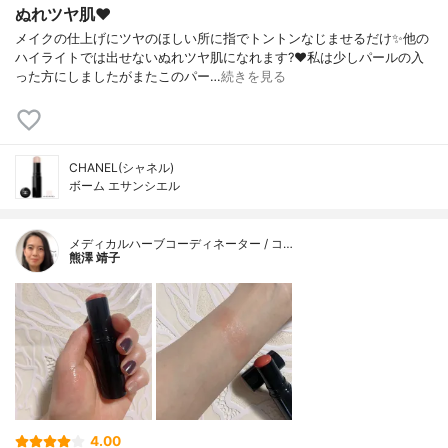
ぬれツヤ肌❤️
メイクの仕上げにツヤのほしい所に指でトントンなじませるだけ✨他の
ハイライトでは出せないぬれツヤ肌になれます?❤️私は少しパールの入
った方にしましたがまたこのパー…
続きを見る
CHANEL(シャネル)
ボーム エサンシエル
メディカルハーブコーディネーター / コ…
熊澤 靖子
4.00