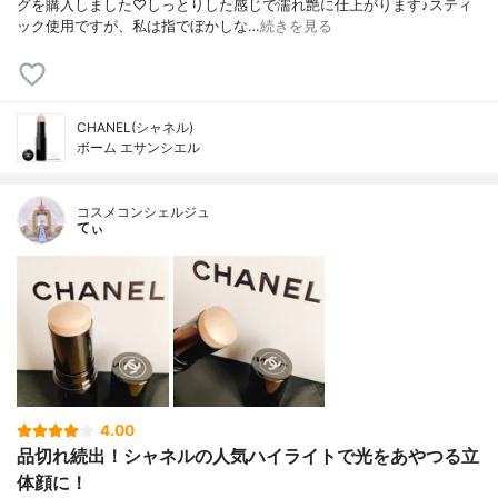
グを購入しました♡しっとりした感じで濡れ艶に仕上がります♪スティ
ック使用ですが、私は指でぼかしな…
続きを見る
CHANEL(シャネル)
ボーム エサンシエル
コスメコンシェルジュ
てぃ
4.00
品切れ続出！シャネルの人気ハイライトで光をあやつる立
体顔に！