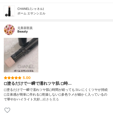
CHANEL(シャネル)
ボーム エサンシエル
元美容部員
Beauty
5.00
◻︎塗るだけで一瞬で濡れツヤ肌 ◻︎時...
◻︎塗るだけで一瞬で濡れツヤ肌◻︎時間が経ってもヨレにくくツヤが持続
◻︎立体感が簡単に作れる◻︎乾燥しない◻︎多色ラメが細かく入っているの
で華やかハイライト大好…
続きを見る