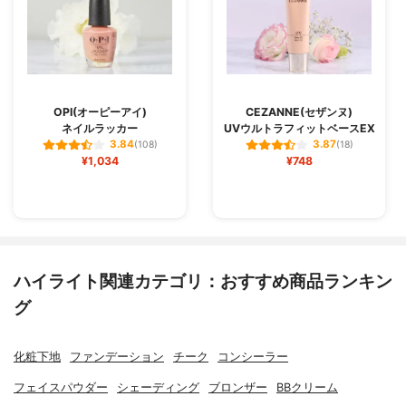
OPI(オーピーアイ)
CEZANNE(セザンヌ)
ネイルラッカー
UVウルトラフィットベースEX
3.84
3.87
(108)
(18)
¥1,034
¥748
ハイライト関連カテゴリ：おすすめ商品ランキン
グ
化粧下地
ファンデーション
チーク
コンシーラー
フェイスパウダー
シェーディング
ブロンザー
BBクリーム