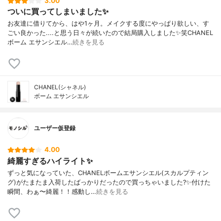
3.00
ついに買ってしまいました✨
お友達に借りてから、はや1ヶ月。メイクする度にやっぱり欲しい、す
ごい良かった....と思う日々が続いたので結局購入しました✨笑CHANEL
ボーム エサンシエル…
続きを見る
CHANEL(シャネル)
ボーム エサンシエル
ユーザー仮登録
4.00
綺麗すぎるハイライト✨
ずっと気になっていた、CHANELボームエサンシエル(スカルプティン
グ)がたまたま入荷したばっかりだったので買っちゃいました?✨付けた
瞬間、わぁ〜綺麗！！感動し…
続きを見る