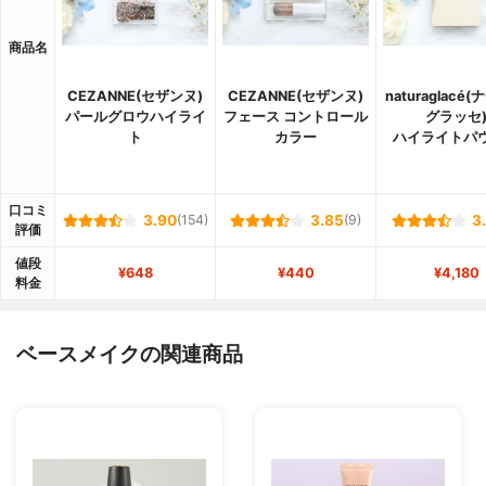
商品名
CEZANNE(セザンヌ)
CEZANNE(セザンヌ)
naturaglacé
パールグロウハイライ
フェース コントロール
グラッセ
ト
カラー
ハイライトパ
口コミ
3.90
(154)
3.85
(9)
3
評価
値段
¥648
¥440
¥4,180
料金
ベースメイクの関連商品