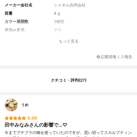
メーカー会社名
シャネル合同会社
容量
8 g
カラー展開数
3種類
単色or多色
単色
注目の美容成分
なし
もっと見る
記載情報ミス報告
クチコミ・評判(27)
うめ
5.00
田中みなみさんの影響で…♡
今までプチプラの物を使っていたのですが、思い切ってスカルプティン