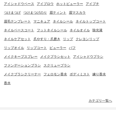
アイシャドウベース
アイブロウ
ホットビューラー
アイプチ
つけまつげ
つけまつげのり
眉ティント
眉マスカラ
眉毛テンプレート
マニキュア
ネイルシール
ネイルトップコート
ネイルベースコート
フットネイルシール
ネイルオイル
除光液
ネイルケアセット
爪やすり・爪磨き
リップ
クレヨンリップ
リップオイル
リップコート
ビューラー
パフ
メイクキープスプレー
メイクブラシセット
アイシャドウブラシ
ファンデーションブラシ
スクリューブラシ
メイクブラシクリーナー
フェロモン香水
ボディミスト
練り香水
香水
カテゴリ一覧へ