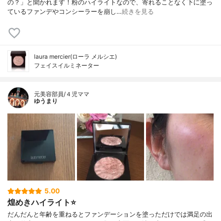
の？」と聞かれます！粉のハイライトなので、寄れることなく下に塗っ
ているファンデやコンシーラーを崩し…
続きを見る
laura mercier(ローラ メルシエ)
フェイスイルミネーター
元美容部員/４児ママ
ゆうまり
5.00
煌めきハイライト⭐️
だんだんと年齢を重ねるとファンデーションを塗っただけでは満足の出