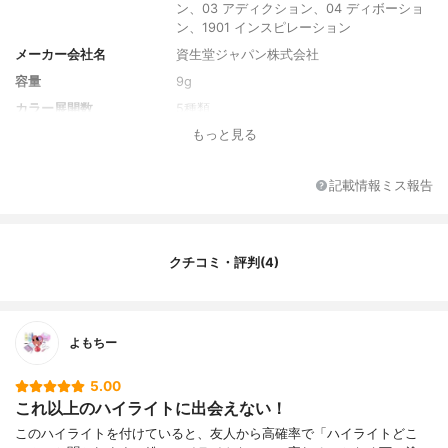
ン、03 アディクション、04 ディボーショ
ン、1901 インスピレーション
メーカー会社名
資生堂ジャパン株式会社
容量
9g
カラー展開数
5種類
もっと見る
人気のカラー
04 ディボーション
単色or多色
単色
記載情報ミス報告
注目の美容成分
スクワラン
クチコミ・評判(4)
よもちー
5.00
これ以上のハイライトに出会えない！
このハイライトを付けていると、友人から高確率で「ハイライトどこ