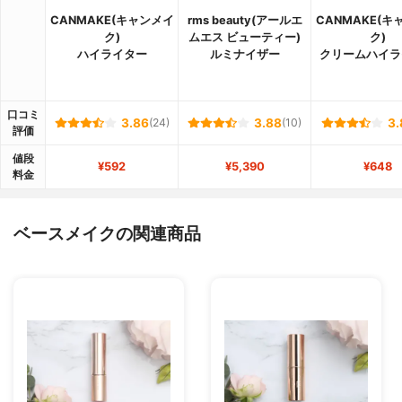
CANMAKE(キャンメイ
rms beauty(アールエ
CANMAKE(キ
ク)
ムエス ビューティー)
ク)
ハイライター
ルミナイザー
クリームハイラ
口コミ
3.86
(24)
3.88
(10)
3.
評価
値段
¥592
¥5,390
¥648
料金
ベースメイクの関連商品