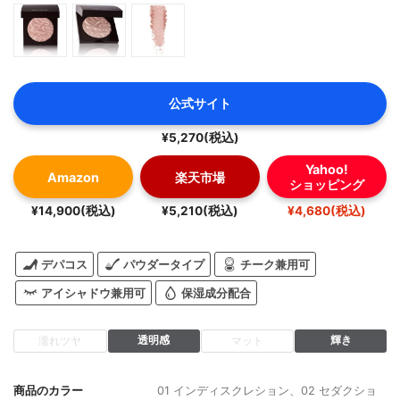
公式サイト
¥5,270(税込)
Yahoo!
Amazon
楽天市場
ショッピング
¥14,900(税込)
¥5,210(税込)
¥4,680(税込)
デパコス
パウダータイプ
チーク兼用可
アイシャドウ兼用可
保湿成分配合
透明感
輝き
濡れツヤ
マット
商品のカラー
01 インディスクレション、02 セダクショ