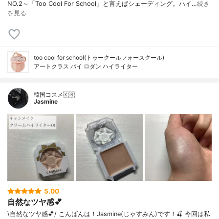
NO.2～「Too Cool For School」と言えばシェーディング。ハイ…
続き
を見る
too cool for school(トゥークールフォースクール)
アートクラス バイ ロダン ハイライター
韓国コスメ🇰🇷
Jasmine
5.00
自然なツヤ感💕
\自然なツヤ感💕/ こんばんは！Jasmine(じゃすみん)です！🍒 今回は私