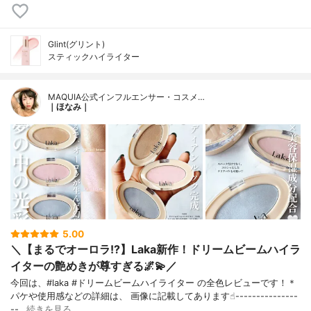
Glint(グリント)
スティックハイライター
MAQUIA公式インフルエンサー・コスメ…
｜ほなみ｜
5.00
＼【まるでオーロラ!?】Laka新作！ドリームビームハイラ
イターの艶めきが尊すぎる🌌💫／
今回は、#laka #ドリームビームハイライター の全色レビューです！＊
パケや使用感などの詳細は、 画像に記載してあります☝︎---------------
--…
続きを見る