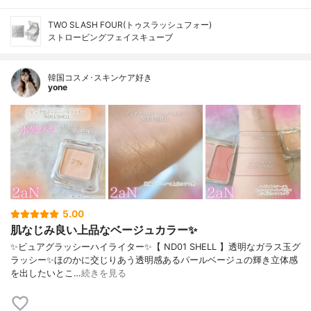
TWO SLASH FOUR(トゥスラッシュフォー)
ストロービングフェイスキューブ
韓国コスメ･スキンケア好き
yone
5.00
肌なじみ良い上品なベージュカラー✨️
✨️ピュアグラッシーハイライター✨️【 ND01 SHELL 】透明なガラス玉グ
ラッシー✨️ほのかに交じりあう透明感あるパールベージュの輝き立体感
を出したいとこ…
続きを見る