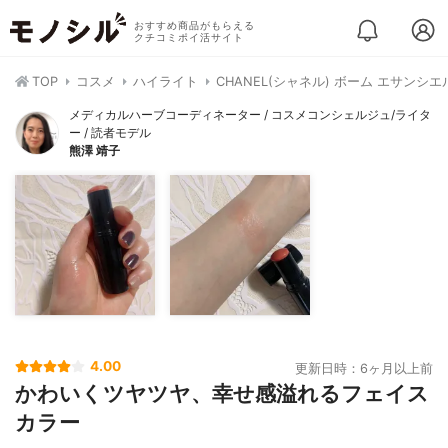
おすすめ商品がもらえる
クチコミポイ活サイト
TOP
コスメ
ハイライト
CHANEL(シャネル) ボーム エサンシエ
メディカルハーブコーディネーター / コスメコンシェルジュ/ライタ
ー / 読者モデル
熊澤 靖子
4.00
更新日時：6ヶ月以上前
かわいくツヤツヤ、幸せ感溢れるフェイス
カラー