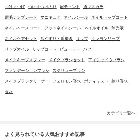
つけまつげ
つけまつげのり
眉ティント
眉マスカラ
眉毛テンプレート
マニキュア
ネイルシール
ネイルトップコート
ネイルベースコート
フットネイルシール
ネイルオイル
除光液
ネイルケアセット
爪やすり・爪磨き
リップ
クレヨンリップ
リップオイル
リップコート
ビューラー
パフ
メイクキープスプレー
メイクブラシセット
アイシャドウブラシ
ファンデーションブラシ
スクリューブラシ
メイクブラシクリーナー
フェロモン香水
ボディミスト
練り香水
香水
カテゴリ一覧へ
よく見られている人気おすすめ記事