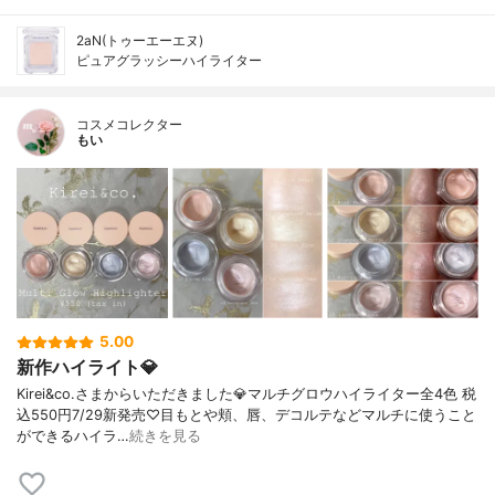
2aN(トゥーエーエヌ)
ピュアグラッシーハイライター
コスメコレクター
もい
5.00
新作ハイライト💎
Kirei&co.さまからいただきました💎マルチグロウハイライター全4色 税
込550円7/29新発売♡目もとや頬、唇、デコルテなどマルチに使うこと
ができるハイラ…
続きを見る