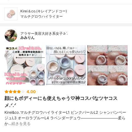
Kirei＆co.(キレイアンドコー)
マルチグロウハイライター
アラサー美容大好き系女子✰ˊ˗
みみりん
4.00
顔にもボディーにも使えちゃう♡神コスパなツヤコス
メ.ᐟ.ᐟ
Kirei&co.マルチグロウハイライターL1 ピンクパールL2 シャンパンベー
ジュL3 オーロラブルーL4 ラベンダーデュウ──────────────柔ら
か…
続きを見る