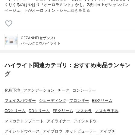
くりくるのはやはり『オーロラミント』かも。2枚目⇒上がシャンパン
ベージュ、下がオーロラミントシャ…
続きを見る
CEZANNE(セザンヌ)
パールグロウハイライト
ハイライト関連カテゴリ：おすすめ商品ランキン
グ
化粧下地
ファンデーション
チーク
コンシーラー
フェイスパウダー
シェーディング
ブロンザー
BBクリーム
CCクリーム
DDクリーム
EEクリーム
マスカラ
マスカラ下地
マスカラトップコート
アイライナー
アイシャドウ
アイシャドウベース
アイブロウ
ホットビューラー
アイプチ